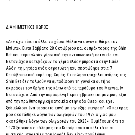
ΔΙΑΦΗΜΙΣΤΙΚΟΣ ΧΩΡΟΣ
«Δεν έχω τίποτα άλλο να χάσω. Θέλω να συναντηθώ με τον
Μπίμπι». Είναι Σάββατο 28 Οκτώβριου και οι πράκτορες της Shin
Bet που περιπολούν γύρω από την εντυπωσιακή κατοικία του
Νετανιάχου κατεβάζουν τα χέρια πλέον μπροστά στην Γιαέλ
Αλόν, τη μητέρα ενός στρατιώτη που σκοτώθηκε στις 7
Οκτώβριου από πυρά της Χαμάς. Οι σκληροτράχηλοι άνδρες της
Shin Bet δεν τολμούν να εμποδίσουν τη γυναίκα αυτή να
εκφράσει τον θρήνο της κάτω από τα παράθυρα του Μπενιαμίν
Νετανιάχου. Από την περασμένη Πέμπτη βρίσκεται μονίμως έξω
από την πρωθυπουργική κατοικία στην οδό Caspi και έχει
ξεδιπλώσει ένα τεράστιο πανό με την εξής επιγραφή: «Ο πατέρας
μου σκοτώθηκε λόγω των ολιγωριών του 1973 ο γιος μου
σκοτώθηκε λόγω των ολιγωριών του 2023». Θυμίζουμε ότι το
1973 ξέσπασε ο πόλεμος του Κιπούρ που και πάλι τότε οι
μυστικές υπηρεσίες του Ισραήλ δεν είχαν προβλέψει.