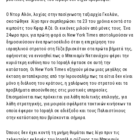
Ο Ντορ Αλόν, λοχίας στην πασίγνωστη ταξιαρχία Γκολάνι,
σκοτώθηκε λίγο πριν συμπληρώσει τα 23 του χρόνια κοντά στο
κιμπούτς του Κφαρ Αζά. Οι εικόνες μιλούν από μόνες τους. Ένα
24ωρο πριν, για πρώτη φορά οι New York Times αποτολμούσαν να
δημοσιεύσουν ένα πρωτοσέλιδο όταν η επιχείρηση του
ισραηλινού στρατού στη Γάζα βρισκόταν στα πρώτα βήματά της,
αφήνοντας να εννοηθεί πως ο Μπενιαμίν Νετανιάχου φέρει την
κυριότερη ευθύνη που το Ισραήλ έφτασε σε αυτή την
κατάσταση. Οι New York Times εξηγούν μέσω μιας μεγάλης σε
έκταση ανταπόκρισης από την Ιερουσαλήμ πως τα αίτια δεν είναι
μόνο η διάλυση του κράτους, η χαλάρωση του στρατού και τα
προβλήματα αποσύνθεσης στις μυστικές υπηρεσίες.
Επισημαίνεται πως πρόκειται για λάθη πολιτικής επιλογής, για
λάθη στρατηγικής, για μοιραία σφάλματα τακτικών κινήσεων τα
οποία έφεραν το Ισραήλ σε αδιέξοδο και τους Παλαιστίνιους
στην κατάσταση που βρίσκονται σήμερα.
Όποιος δεν έχει κοντή τη μνήμη θυμάται πως λίγο πριν τις
τελευταίες εκλογές του Ισραήλ η σύζυγος του Μπενιαμίν