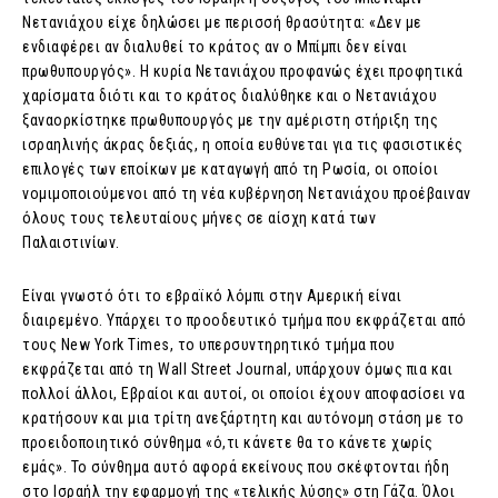
Νετανιάχου είχε δηλώσει με περισσή θρασύτητα: «Δεν με
ενδιαφέρει αν διαλυθεί το κράτος αν ο Μπίμπι δεν είναι
πρωθυπουργός». Η κυρία Νετανιάχου προφανώς έχει προφητικά
χαρίσματα διότι και το κράτος διαλύθηκε και ο Νετανιάχου
ξαναορκίστηκε πρωθυπουργός με την αμέριστη στήριξη της
ισραηλινής άκρας δεξιάς, η οποία ευθύνεται για τις φασιστικές
επιλογές των εποίκων με καταγωγή από τη Ρωσία, οι οποίοι
νομιμοποιούμενοι από τη νέα κυβέρνηση Νετανιάχου προέβαιναν
όλους τους τελευταίους μήνες σε αίσχη κατά των
Παλαιστινίων.
Είναι γνωστό ότι το εβραϊκό λόμπι στην Αμερική είναι
διαιρεμένο. Υπάρχει το προοδευτικό τμήμα που εκφράζεται από
τους New York Times, το υπερσυντηρητικό τμήμα που
εκφράζεται από τη Wall Street Journal, υπάρχουν όμως πια και
πολλοί άλλοι, Εβραίοι και αυτοί, οι οποίοι έχουν αποφασίσει να
κρατήσουν και μια τρίτη ανεξάρτητη και αυτόνομη στάση με το
προειδοποιητικό σύνθημα «ό,τι κάνετε θα το κάνετε χωρίς
εμάς». Το σύνθημα αυτό αφορά εκείνους που σκέφτονται ήδη
στο Ισραήλ την εφαρμογή της «τελικής λύσης» στη Γάζα. Όλοι