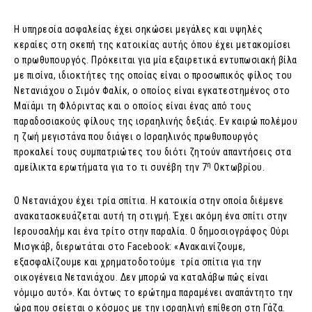
Η υπηρεσία ασφαλείας έχει σηκώσει μεγάλες και υψηλές
κεραίες στη σκεπή της κατοικίας αυτής όπου έχει μετακομίσει
ο πρωθυπουργός. Πρόκειται για μία εξαιρετικά εντυπωσιακή βίλα
με πισίνα, ιδιοκτήτες της οποίας είναι ο προσωπικός φίλος του
Νετανιάχου ο Σιμόν Φαλίκ, ο οποίος είναι εγκατεστημένος στο
Μαϊάμι τη Φλόριντας και ο οποίος είναι ένας από τους
παραδοσιακούς φίλους της ισραηλινής δεξιάς. Εν καιρώ πολέμου
η ζωή μεγιστάνα που διάγει ο Ισραηλινός πρωθυπουργός
προκαλεί τους συμπατριώτες του διότι ζητούν απαντήσεις στα
η
αμείλικτα ερωτήματα για το τι συνέβη την 7
Οκτωβρίου.
Ο Nετανιάχου έχει τρία σπίτια. Η κατοικία στην οποία διέμενε
ανακατασκευάζεται αυτή τη στιγμή. Έχει ακόμη ένα σπίτι στην
Ιερουσαλήμ και ένα τρίτο στην παραλία. Ο δημοσιογράφος Ούρι
Μισγκάβ, διερωτάται στο Facebook: «Ανακαινίζουμε,
εξασφαλίζουμε και χρηματοδοτούμε τρία σπίτια για την
οικογένεια Νετανιάχου. Δεν μπορώ να καταλάβω πώς είναι
νόμιμο αυτό». Και όντως το ερώτημα παραμένει αναπάντητο την
ώρα που σείεται ο κόσμος με την ισραηλινή επίθεση στη Γάζα.