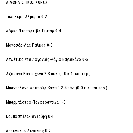
ΔΙΑΦΗΜΙΣΤΙΚΟΣ ΧΩΡΟΣ
Ταλαβέρα-Αλμερία 0-2
Λόρκα Ντεπορτίβα-Έιμπαρ 0-4
Μανασόρ-Λας Πάλμας 0-3
Ατλέτικο ντε Λογονιές-Ράγιο Βαγιεκάνο 0-6
Αζουάγα-Καρταχένα 2-3 πέν. (0-0 κ.δ. και παρ.)
Μπανταλόνα Φουτούρ-Κάντιθ 2-4 πέν. (0-0 κ.δ. και παρ.)
Μπαρμπάστρο-Πονφεραντίνα 1-0
Κομποστέλα-Τενερίφη 0-1
Λερενένσε-Λεγανιές 0-2