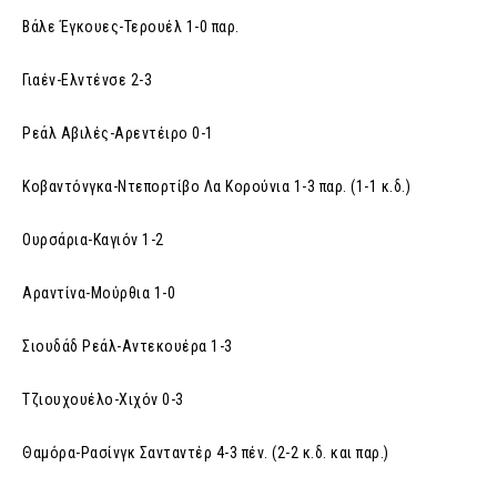
Βάλε Έγκουες-Τερουέλ 1-0 παρ.
Γιαέν-Ελντένσε 2-3
Ρεάλ Αβιλές-Αρεντέιρο 0-1
Κοβαντόνγκα-Ντεπορτίβο Λα Κορούνια 1-3 παρ. (1-1 κ.δ.)
Ουρσάρια-Καγιόν 1-2
Αραντίνα-Μούρθια 1-0
Σιουδάδ Ρεάλ-Αντεκουέρα 1-3
Τζιουχουέλο-Χιχόν 0-3
Θαμόρα-Ρασίνγκ Σανταντέρ 4-3 πέν. (2-2 κ.δ. και παρ.)