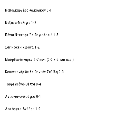
Ναβαλκαρνέρο-Αλκορκόν 0-1
Ναξάρα-Μελίγια 1-2
Πένια Ντεπορτίβα-Βαγιαδολίδ 1-5
Σαν Ρόκε-Τζιρόνα 1-2
Μούρθια-Λιναρές 6-7 πέν. (0-0 κ.δ. και παρ.)
Κουεντανάρ δε λα Ορντέν-Σεβίλη 0-3
Τουρεγκάνο-Θέλτα 0-4
Αντονιάνο-Λούγκο 0-1
Αστόργκα-Ανδόρα 1-0