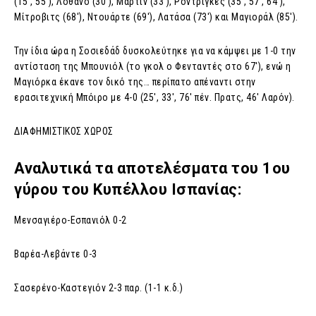
(15′, 55′), Λοθάνο (30′), Μαρτίν (33′), Ροντρίγκες (35′, 57′, 64′),
Μίτροβιτς (68′), Ντουάρτε (69′), Λατάσα (73′) και Μαγιοράλ (85′).
Την ίδια ώρα η Σοσιεδάδ δυσκολεύτηκε για να κάμψει με 1-0 την
αντίσταση της Μπουνιόλ (το γκολ ο Φενταντές στο 67′), ενώ η
Μαγιόρκα έκανε τον δικό της… περίπατο απέναντι στην
ερασιτεχνική Μπόιρο με 4-0 (25′, 33′, 76′ πέν. Πρατς, 46′ Λαρόν).
ΔΙΑΦΗΜΙΣΤΙΚΟΣ ΧΩΡΟΣ
Αναλυτικά τα αποτελέσματα του 1ου
γύρου του Κυπέλλου Ισπανίας:
Μενσαγιέρο-Εσπανιόλ 0-2
Βαρέα-Λεβάντε 0-3
Σασερένο-Καστεγιόν 2-3 παρ. (1-1 κ.δ.)