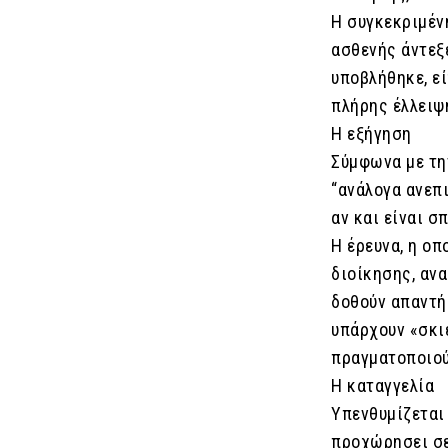
Η συγκεκριμέν
ασθενής άντεξε
υποβλήθηκε, εί
πλήρης έλλειψ
Η εξήγηση
Σύμφωνα με την
“ανάλογα ανεπι
αν και είναι σπ
Η έρευνα, η οπ
διοίκησης, ανα
δοθούν απαντήσ
υπάρχουν «σκιέ
πραγματοποιού
Η καταγγελία
Υπενθυμίζεται
προχώρησει σε