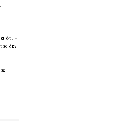
ό
ει ότι –
τος δεν
ίου