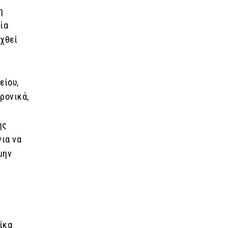
η
οία
υχθεί
είου,
ρονικά,
ης
για να
μην
ίκα