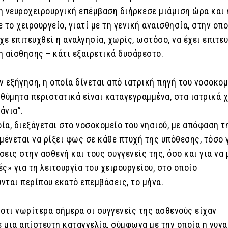
η νευροχειρουργική επέμβαση διήρκεσε μιάμιση ώρα και 
 το χειρουργείο, γιατί με τη γενική αναισθησία, στην οπ
χε επιτευχθεί η αναλγησία, χωρίς, ωστόσο, να έχει επιτε
η αίσθησης – κάτι εξαιρετικά δυσάρεστο.
 εξήγηση, η οποία δίνεται από ιατρική πηγή του νοσοκομ
θύμητα περιστατικά είναι καταγεγραμμένα, στα ιατρικά χ
άνια”.
οία, διεξάγεται στο νοσοκομείο του νησιού, με απόφαση τ
μένεται να ρίξει φως σε κάθε πτυχή της υπόθεσης, τόσο 
εις στην ασθενή και τους συγγενείς της, όσο και για να 
ς» για τη λειτουργία του χειρουργείου, στο οποίο
νται περίπου εκατό επεμβάσεις, το μήνα.
 οτι νωρίτερα σήμερα οι συγγενείς της ασθενούς είχαν
 μια απίστευτη καταγγελία, σύμφωνα με την οποία η γυνα