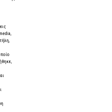
ρεις
media,
τήλη,
οποίο
ήθηκε,
αι
ι
ψη