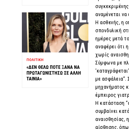
συγκεκριμένης
αναμένεται να 
Η ασθενής, η 
σπονδυλική στή
ημέρες μετά το
αναφέρει ότι η
χωρίς αναισθη
ΠΟΛΙΤΙΚΗ
Σύμφωνα με πλη
«ΔΕΝ ΘΕΛΩ ΠΟΤΕ ΞΑΝΑ ΝΑ
‘καταγράφεται’
ΠΡΩΤΑΓΩΝΙΣΤΗΣΩ ΣΕ ΑΛΛΗ
με ασφάλεια”. 
ΤΑΙΝΙΑ»
μηχανήματος κ
έμπειρος γιατ
Η κατάσταση “α
συμβαίνει κατά
αναισθησίας, η
αίσθησης, όπως