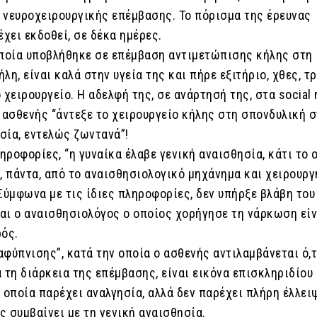
 νευροχειρουργικής επέμβασης. Το πόρισμα της έρευνας
έχει εκδοθεί, σε δέκα ημέρες.
οποία υποβλήθηκε σε επέμβαση αντιμετώπισης κήλης στη
λη, είναι καλά στην υγεία της και πήρε εξιτήριο, χθες, τ
 χειρουργείο. Η αδελφή της, σε ανάρτησή της, στα social 
 ασθενής “άντεξε το χειρουργείο κήλης στη σπονδυλική σ
σία, εντελώς ζωντανά”!
ροφορίες, “η γυναίκα έλαβε γενική αναισθησία, κάτι το 
, πάντα, από το αναισθησιολογικό μηχάνημα και χειρουργ
Σύμφωνα με τις ίδιες πληροφορίες, δεν υπήρξε βλάβη του
αι ο αναισθησιολόγος ο οποίος χορήγησε τη νάρκωση είν
ρός.
φύπνισης”, κατά την οποία ο ασθενής αντιλαμβάνεται ό,τ
 τη διάρκεια της επέμβασης, είναι εικόνα επισκληριδίου
 οποία παρέχει αναλγησία, αλλά δεν παρέχει πλήρη έλλει
 συμβαίνει με τη γενική αναισθησία.