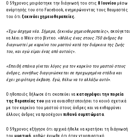
Ο 59χρονος μοιράστηκε την διάγνωσή του στις
8 Ιουνίου
μέσω
ανάρτησής του στο Facebook, ενημερώνοντας τους θαυμαστές
του ότι
ξεκινάει χημειοθεραπείες.
«Έχω άσχημα νέα. Σήμερα, ξεκινάω χημειοθεραπείες»
, ακούγεται
να λέει ο Μέιν στο βίντεο. «
Μόλις ένας στους 750 άνδρες θα
διαγνωστεί με καρκίνο του μαστού κατά την διάρκεια της ζωής
του, και εγώ είμαι ένας από αυτούς».
«Επειδή σπάνια γίνεται λόγος για τον καρκίνο του μαστού στους
άνδρες, συνήθως διαγιγνώσκεται σε προχωρημένα στάδια και
έχει χειρότερη έκβαση. Εγώ, θέλω να το αλλάξω αυτό»
.
Ο ηθοποιός δήλωσε ότι σκοπεύει να
καταγράψει την πορεία
της θεραπείας του
για να ευαισθητοποιήσει το κοινό σχετικά
με τον καρκίνο του μαστού στους άνδρες και να ενθαρρύνει
άλλους άνδρες να προσέχουν
πιθανά συμπτώματα
.
Ο 59χρονος εξήγησε ότι αρχικά ήθελε να κρατήσει τη διάγνωσή
του
μυστική
, καθώς ένιωθε ότι ήταν ντροπιαστικό.