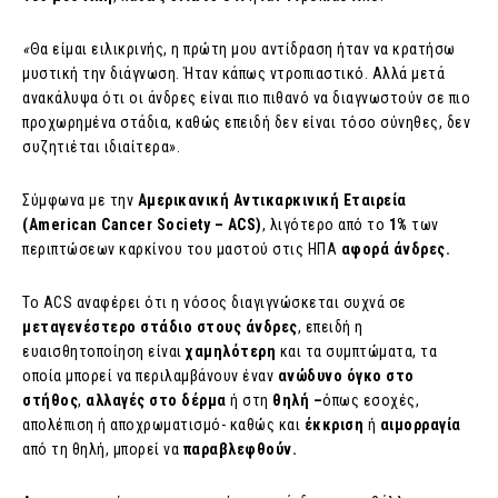
«
Θα είμαι ειλικρινής, η πρώτη μου αντίδραση ήταν να κρατήσω
μυστική την διάγνωση. Ήταν κάπως ντροπιαστικό. Αλλά μετά
ανακάλυψα ότι οι άνδρες είναι πιο πιθανό να διαγνωστούν σε πιο
προχωρημένα στάδια, καθώς επειδή δεν είναι τόσο σύνηθες, δεν
συζητιέται ιδιαίτερα».
Σύμφωνα με την
Αμερικανική Αντικαρκινική Εταιρεία
(American Cancer Society – ACS)
, λιγότερο από το
1%
των
περιπτώσεων καρκίνου του μαστού στις ΗΠΑ
αφορά άνδρες.
Το ACS αναφέρει ότι η νόσος διαγιγνώσκεται συχνά σε
μεταγενέστερο στάδιο στους άνδρες
, επειδή η
ευαισθητοποίηση είναι
χαμηλότερη
και τα συμπτώματα, τα
οποία μπορεί να περιλαμβάνουν έναν
ανώδυνο όγκο στο
στήθος
,
αλλαγές στο δέρμα
ή στη
θηλή –
όπως εσοχές,
απολέπιση ή αποχρωματισμό- καθώς και
έκκριση
ή
αιμορραγία
από τη θηλή, μπορεί να
παραβλεφθούν.