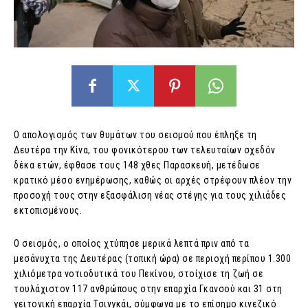
Ο απολογισμός των θυμάτων του σεισμού που έπληξε τη
Δευτέρα την Κίνα, του φονικότερου των τελευταίων σχεδόν
δέκα ετών, έφθασε τους 148 χθες Παρασκευή, μετέδωσε
κρατικό μέσο ενημέρωσης, καθώς οι αρχές στρέφουν πλέον την
προσοχή τους στην εξασφάλιση νέας στέγης για τους χιλιάδες
εκτοπισμένους.
Ο σεισμός, ο οποίος χτύπησε μερικά λεπτά πριν από τα
μεσάνυχτα της Δευτέρας (τοπική ώρα) σε περιοχή περίπου 1.300
χιλιόμετρα νοτιοδυτικά του Πεκίνου, στοίχισε τη ζωή σε
τουλάχιστον 117 ανθρώπους στην επαρχία Γκανσού και 31 στη
γειτονική επαρχία Τσινγκάι, σύμφωνα με το επίσημο κινεζικό