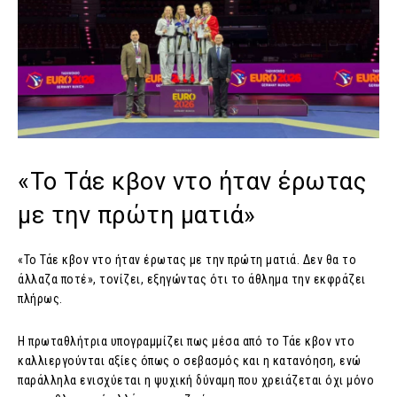
«Το Τάε κβον ντο ήταν έρωτας
με την πρώτη ματιά»
«Το Τάε κβον ντο ήταν έρωτας με την πρώτη ματιά. Δεν θα το
άλλαζα ποτέ», τονίζει, εξηγώντας ότι το άθλημα την εκφράζει
πλήρως.
Η πρωταθλήτρια υπογραμμίζει πως μέσα από το Τάε κβον ντο
καλλιεργούνται αξίες όπως ο σεβασμός και η κατανόηση, ενώ
παράλληλα ενισχύεται η ψυχική δύναμη που χρειάζεται όχι μόνο