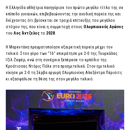
Η Ελληνίδα αθλήτρια πανηγύρισε τον πρώτο μεγάλο τίτλο της σε
επίπεδο γυναικών, επιβεβαιώνοντας την ανοδική πορεία της και
δείχνοντας ότι βρίσκεται σε τροχιά επίτευξης του μεγάλου
στόχου της, που είναι η συμμετοχή στους
Ολυμπιακούς
Αγώνες
του
Λος Άντζελες
το
2028
.
Η Μαρεντάκη πραγματοποίησε εξαιρετική πορεία μέχρι τον
τελικό. Στον γύρο των “16” επικράτησε με 2-0 της Τουρκάλας
Ιζίλ Ζαφέρ, ενώ στη συνέχεια ξεπέρασε το εμπόδιο της
Κροάτισσας Ντόρις Πόλε στα προημιτελικά. Στον ημιτελικό
νίκησε με 2-0 τη Σέρβα αργυρή Ολυμπιονίκη Αλεξάντρα Πέρισιτς
κι εξασφάλισε τη θέση της στον μεγάλο τελικό.