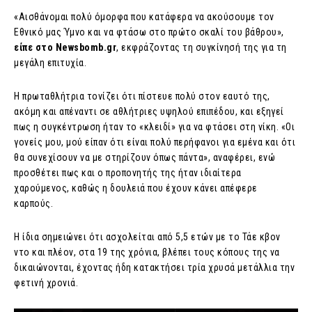
«Αισθάνομαι πολύ όμορφα που κατάφερα να ακούσουμε τον
Εθνικό μας Ύμνο και να φτάσω στο πρώτο σκαλί του βάθρου»,
είπε στο Newsbomb.gr
, εκφράζοντας τη συγκίνησή της για τη
μεγάλη επιτυχία.
Η πρωταθλήτρια τονίζει ότι πίστευε πολύ στον εαυτό της,
ακόμη και απέναντι σε αθλήτριες υψηλού επιπέδου, και εξηγεί
πως η συγκέντρωση ήταν το «κλειδί» για να φτάσει στη νίκη. «Οι
γονείς μου, μού είπαν ότι είναι πολύ περήφανοι για εμένα και ότι
θα συνεχίσουν να με στηρίζουν όπως πάντα», αναφέρει, ενώ
προσθέτει πως και ο προπονητής της ήταν ιδιαίτερα
χαρούμενος, καθώς η δουλειά που έχουν κάνει απέφερε
καρπούς.
Η ίδια σημειώνει ότι ασχολείται από 5,5 ετών με το Τάε κβον
ντο και πλέον, στα 19 της χρόνια, βλέπει τους κόπους της να
δικαιώνονται, έχοντας ήδη κατακτήσει τρία χρυσά μετάλλια την
φετινή χρονιά.