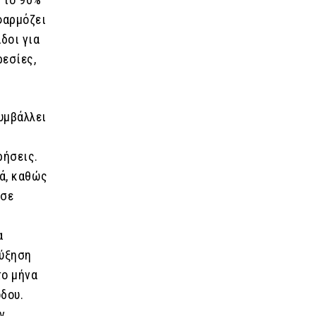
φαρμόζει
δοι για
ρεσίες,
υμβάλλει
ρήσεις.
κά, καθώς
 σε
α
αύξηση
το μήνα
δου.
ν