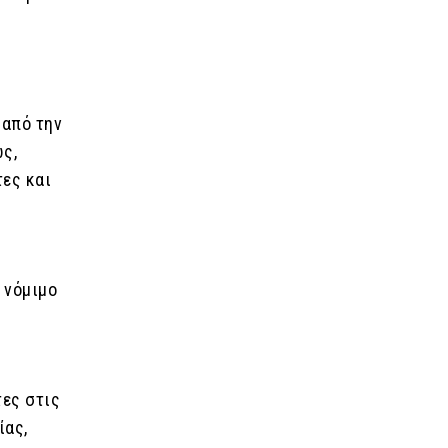
 από την
ως,
τες και
 νόμιμο
τες στις
ίας,