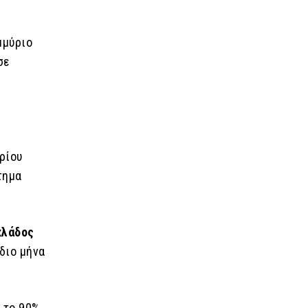
μμύριο
σε
ή
ρίου
τημα
κλάδος
ίδιο μήνα
ό το 90%