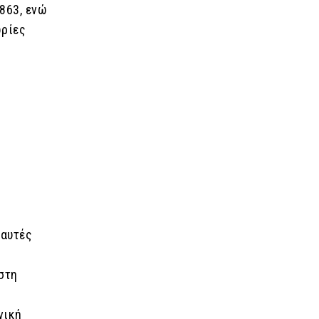
863, ενώ
ωρίες
 αυτές
στη
νική