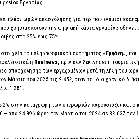
ουργείου Εργασίας.
επιπλέον ωρών απασχόλησης για περίπου ενάμισι εκατο
που χρησιμοποιούν την ψηφιακή κάρτα εργασίας οδηγεί 
οιβής από 25% έως 75%.
 στοιχεία του πληροφοριακού συστήματος
«Εργάνη»,
που
ποκλειστικά η
Realnews,
πριν καν ξεκινήσει η τουριστικ
ρες απασχόλησης των εργαζομένων μετά τη λήξη του ωρα
ον Μάρτιο του 2025 τις 9.452, όταν το ίδιο χρονικό διάσ
λις 1.281.
5,2% στην καταγραφή των υπερωριών παρουσιάζει και ο
ύ – από 24.896 ώρες τον Μάρτιο του 2024 σε 38.637 τον 
νουν οι αρμόδιοι στο
υπουργείο Εργασίας
, ήδη πάνω απ