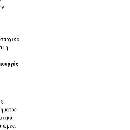
ων
ωταρχικό
αι η
πουργός
ής
τήματος
ιστικά
ι ώρες,