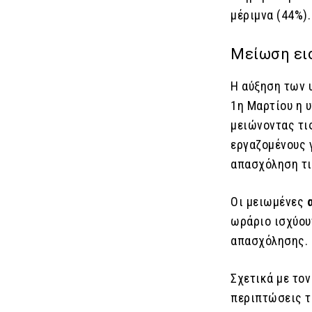
μέριμνα (44%).
Μείωση ε
Η αύξηση των 
1η Μαρτίου η 
μειώνοντας τι
εργαζομένους 
απασχόληση τι
Οι μειωμένες
ωράριο ισχύου
απασχόλησης.
Σχετικά με το
περιπτώσεις τ