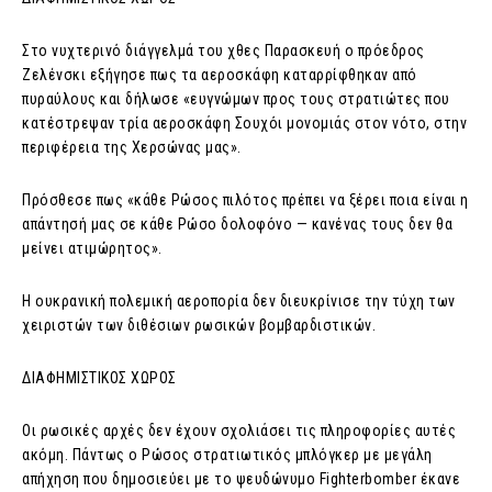
Στο νυχτερινό διάγγελμά του χθες Παρασκευή ο πρόεδρος
Ζελένσκι εξήγησε πως τα αεροσκάφη καταρρίφθηκαν από
πυραύλους και δήλωσε «ευγνώμων προς τους στρατιώτες που
κατέστρεψαν τρία αεροσκάφη Σουχόι μονομιάς στον νότο, στην
περιφέρεια της Χερσώνας μας».
Πρόσθεσε πως «κάθε Ρώσος πιλότος πρέπει να ξέρει ποια είναι η
απάντησή μας σε κάθε Ρώσο δολοφόνο — κανένας τους δεν θα
μείνει ατιμώρητος».
Η ουκρανική πολεμική αεροπορία δεν διευκρίνισε την τύχη των
χειριστών των διθέσιων ρωσικών βομβαρδιστικών.
ΔΙΑΦΗΜΙΣΤΙΚΟΣ ΧΩΡΟΣ
Οι ρωσικές αρχές δεν έχουν σχολιάσει τις πληροφορίες αυτές
ακόμη. Πάντως ο Ρώσος στρατιωτικός μπλόγκερ με μεγάλη
απήχηση που δημοσιεύει με το ψευδώνυμο Fighterbomber έκανε