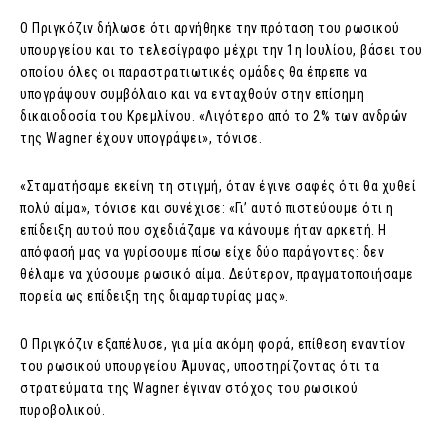
Ο Πριγκόζιν δήλωσε ότι αρνήθηκε την πρόταση του ρωσικού
υπουργείου και το τελεσίγραφο μέχρι την 1η Ιουλίου, βάσει του
οποίου όλες οι παραστρατιωτικές ομάδες θα έπρεπε να
υπογράψουν συμβόλαιο και να ενταχθούν στην επίσημη
δικαιοδοσία του Κρεμλίνου. «Λιγότερο από το 2% των ανδρών
της Wagner έχουν υπογράψει», τόνισε.
«Σταματήσαμε εκείνη τη στιγμή, όταν έγινε σαφές ότι θα χυθεί
πολύ αίμα», τόνισε και συνέχισε: «Γι’ αυτό πιστεύουμε ότι η
επίδειξη αυτού που σχεδιάζαμε να κάνουμε ήταν αρκετή. Η
απόφασή μας να γυρίσουμε πίσω είχε δύο παράγοντες: δεν
θέλαμε να χύσουμε ρωσικό αίμα. Δεύτερον, πραγματοποιήσαμε
πορεία ως επίδειξη της διαμαρτυρίας μας».
Ο Πριγκόζιν εξαπέλυσε, για μία ακόμη φορά, επίθεση εναντίον
του ρωσικού υπουργείου Άμυνας, υποστηρίζοντας ότι τα
στρατεύματα της Wagner έγιναν στόχος του ρωσικού
πυροβολικού.