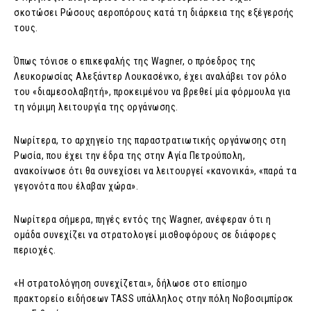
σκοτώσει Ρώσους αεροπόρους κατά τη διάρκεια της εξέγερσής
τους.
Όπως τόνισε ο επικεφαλής της Wagner, ο πρόεδρος της
Λευκορωσίας Αλεξάντερ Λουκασένκο, έχει αναλάβει τον ρόλο
του «διαμεσολαβητή», προκειμένου να βρεθεί μία φόρμουλα για
τη νόμιμη λειτουργία της οργάνωσης.
Νωρίτερα, το αρχηγείο της παραστρατιωτικής οργάνωσης στη
Ρωσία, που έχει την έδρα της στην Αγία Πετρούπολη,
ανακοίνωσε ότι θα συνεχίσει να λειτουργεί «κανονικά», «παρά τα
γεγονότα που έλαβαν χώρα».
Νωρίτερα σήμερα, πηγές εντός της Wagner, ανέφεραν ότι η
ομάδα συνεχίζει να στρατολογεί μισθοφόρους σε διάφορες
περιοχές.
«Η στρατολόγηση συνεχίζεται», δήλωσε στο επίσημο
πρακτορείο ειδήσεων TASS υπάλληλος στην πόλη Νοβοσιμπίρσκ