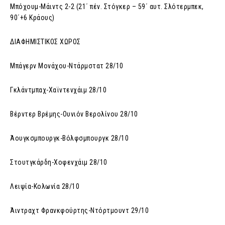
Μπόχουμ-Μάιντς 2-2 (21΄ πέν. Στόγκερ – 59΄ αυτ. Σλότερμπεκ,
90΄+6 Κράους)
ΔΙΑΦΗΜΙΣΤΙΚΟΣ ΧΩΡΟΣ
Μπάγερν Μονάχου-Ντάρμστατ 28/10
Γκλάντμπαχ-Χαϊντενχάιμ 28/10
Βέρντερ Βρέμης-Ουνιόν Βερολίνου 28/10
Άουγκσμπουργκ-Βόλφσμπουργκ 28/10
Στουτγκάρδη-Χοφενχάιμ 28/10
Λειψία-Κολωνία 28/10
Άιντραχτ Φρανκφούρτης-Ντόρτμουντ 29/10