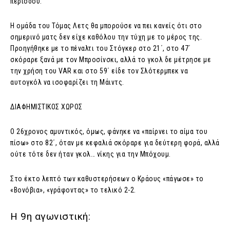
περιόδου.
Η ομάδα του Τόμας Λετς θα μπορούσε να πει κανείς ότι στο
σημερινό ματς δεν είχε καθόλου την τύχη με το μέρος της.
Προηγήθηκε με το πέναλτι του Στόγκερ στο 21΄, στο 47΄
σκόραρε ξανά με τον Μπροσίνσκι, αλλά το γκολ δε μέτρησε με
την χρήση του VAR και στο 59΄ είδε τον Σλότερμπεκ να
αυτογκόλ να ισοφαρίζει τη Μάιντς.
ΔΙΑΦΗΜΙΣΤΙΚΟΣ ΧΩΡΟΣ
Ο 26χρονος αμυντικός, όμως, φάνηκε να «παίρνει το αίμα του
πίσω» στο 82΄, όταν με κεφαλιά σκόραρε για δεύτερη φορά, αλλά
ούτε τότε δεν ήταν γκολ… νίκης για την Μπόχουμ.
Στο έκτο λεπτό των καθυστερήσεων ο Κράους «πάγωσε» το
«Βονόβια», «γράφοντας» το τελικό 2-2.
Η 9η αγωνιστική: