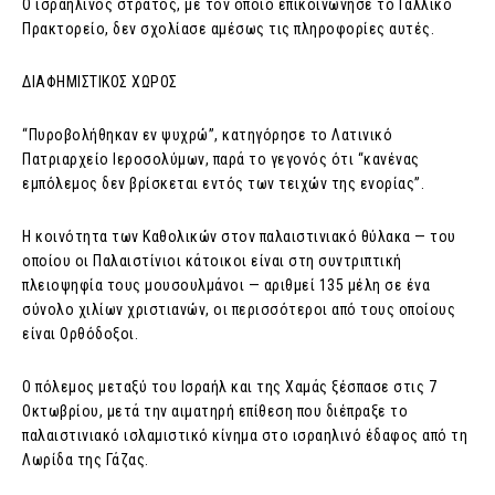
Ο ισραηλινός στρατός, με τον οποίο επικοινώνησε το Γαλλικό
Πρακτορείο, δεν σχολίασε αμέσως τις πληροφορίες αυτές.
ΔΙΑΦΗΜΙΣΤΙΚΟΣ ΧΩΡΟΣ
“Πυροβολήθηκαν εν ψυχρώ”, κατηγόρησε το Λατινικό
Πατριαρχείο Ιεροσολύμων, παρά το γεγονός ότι “κανένας
εμπόλεμος δεν βρίσκεται εντός των τειχών της ενορίας”.
Η κοινότητα των Καθολικών στον παλαιστινιακό θύλακα — του
οποίου οι Παλαιστίνιοι κάτοικοι είναι στη συντριπτική
πλειοψηφία τους μουσουλμάνοι — αριθμεί 135 μέλη σε ένα
σύνολο χιλίων χριστιανών, οι περισσότεροι από τους οποίους
είναι Ορθόδοξοι.
Ο πόλεμος μεταξύ του Ισραήλ και της Χαμάς ξέσπασε στις 7
Οκτωβρίου, μετά την αιματηρή επίθεση που διέπραξε το
παλαιστινιακό ισλαμιστικό κίνημα στο ισραηλινό έδαφος από τη
Λωρίδα της Γάζας.