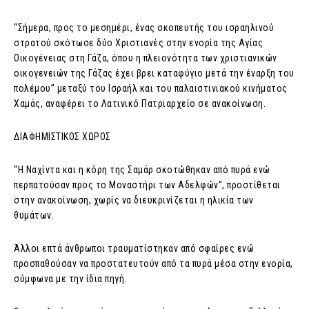
“Σήμερα, προς το μεσημέρι, ένας σκοπευτής του ισραηλινού
στρατού σκότωσε δύο Χριστιανές στην ενορία της Αγίας
Οικογένειας στη Γάζα, όπου η πλειονότητα των χριστιανικών
οικογενειών της Γάζας έχει βρει καταφύγιο μετά την έναρξη του
πολέμου” μεταξύ του Ισραήλ και του παλαιστινιακού κινήματος
Χαμάς, αναφέρει το Λατινικό Πατριαρχείο σε ανακοίνωση.
ΔΙΑΦΗΜΙΣΤΙΚΟΣ ΧΩΡΟΣ
“Η Ναχίντα και η κόρη της Σαμάρ σκοτώθηκαν από πυρά ενώ
περπατούσαν προς το Μοναστήρι των Αδελφών”, προστίθεται
στην ανακοίνωση, χωρίς να διευκρινίζεται η ηλικία των
θυμάτων.
Άλλοι επτά άνθρωποι τραυματίστηκαν από σφαίρες ενώ
προσπαθούσαν να προστατευτούν από τα πυρά μέσα στην ενορία,
σύμφωνα με την ίδια πηγή.