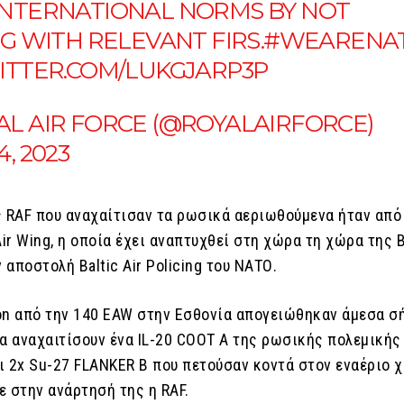
INTERNATIONAL NORMS BY NOT
NG WITH RELEVANT FIRS.
#WEARENA
WITTER.COM/LUKGJARP3P
AL AIR FORCE (@ROYALAIRFORCE)
4, 2023
ς RAF που αναχαίτισαν τα ρωσικά αεριωθούμενα ήταν από
Air Wing, η οποία έχει αναπτυχθεί στη χώρα τη χώρα της 
ν αποστολή Baltic Air Policing του ΝΑΤΟ.
on από την 140 EAW στην Εσθονία απογειώθηκαν άμεσα σ
να αναχαιτίσουν ένα IL-20 COOT A της ρωσικής πολεμικής
ι 2x Su-27 FLANKER B που πετούσαν κοντά στον εναέριο 
ε στην ανάρτησή της η RAF.