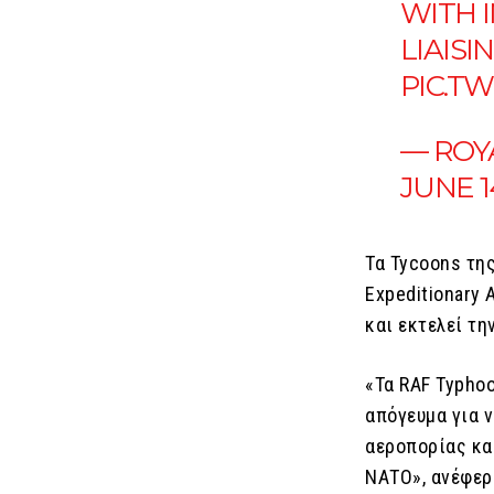
WITH 
LIAISI
PIC.T
— ROY
JUNE 1
Τα Tycoons τη
Expeditionary 
και εκτελεί τη
«Τα RAF Typho
απόγευμα για 
αεροπορίας κα
ΝΑΤΟ», ανέφερ