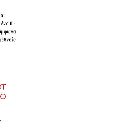
κά
ένα IL-
σύμφωνα
ιεθνείς
OT
TO
Y