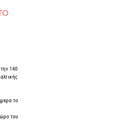
TO
 την 140
Βαλτικής
ήμερα το
χώρο του