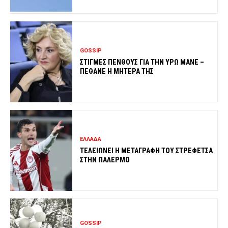
GOSSIP
ΣΤΙΓΜΕΣ ΠΕΝΘΟΥΣ ΓΙΑ ΤΗΝ ΥΡΩ ΜΑΝΕ –
ΠΕΘΑΝΕ Η ΜΗΤΕΡΑ ΤΗΣ
ΕΛΛΑΔΑ
ΤΕΛΕΙΩΝΕΙ Η ΜΕΤΑΓΡΑΦΗ ΤΟΥ ΣΤΡΕΦΕΤΣΑ
ΣΤΗΝ ΠΑΛΕΡΜΟ
GOSSIP