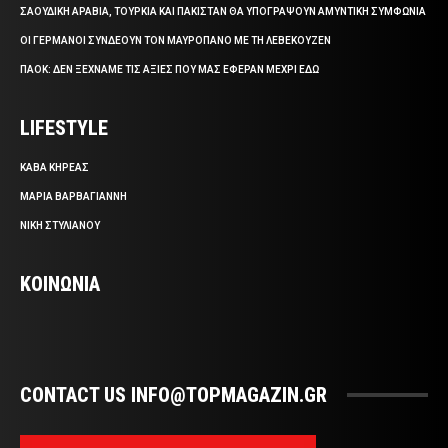
ΣΑΟΥΔΙΚΗ ΑΡΑΒΙΑ, ΤΟΥΡΚΙΑ ΚΑΙ ΠΑΚΙΣΤΑΝ ΘΑ ΥΠΟΓΡΑΨΟΥΝ ΑΜΥΝΤΙΚΗ ΣΥΜΦΩΝΙΑ
ΟΙ ΓΕΡΜΑΝΟΙ ΣΥΝΔΕΟΥΝ ΤΟΝ ΜΑΥΡΟΠΑΝΟ ΜΕ ΤΗ ΛΕΒΕΚΟΥΖΕΝ
ΠΑΟΚ: ΔΕΝ ΞΕΧΝΑΜΕ ΤΙΣ ΑΞΙΕΣ ΠΟΥ ΜΑΣ ΕΦΕΡΑΝ ΜΕΧΡΙ ΕΔΩ
LIFESTYLE
ΚΑΒΑ ΚΗΡΕΑΣ
ΜΑΡΙΑ ΒΑΡΒΑΓΙΑΝΝΗ
ΝΙΚΗ ΣΤΥΛΙΑΝΟΥ
ΚΟΙΝΩΝΙΑ
CONTACT US INFO@TOPMAGAZIN.GR