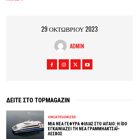
29 ΟΚΤΩΒΡΙΟΥ 2023
ADMIN
ΔΕΙΤΕ ΣΤΟ TOPMAGAZIN
UNCATEGORIZED
ΜΙΑ ΝΕΑ ΓΕΦΥΡΑ ΦΙΛΙΑΣ ΣΤΟ ΑΙΓΑΙΟ: Η İDO
ΕΓΚΑΙΝΙΑΖΕΙ ΤΗ ΝΕΑ ΓΡΑΜΜΗΑΚΤΣΑΪ–
ΛΕΣΒΟΣ