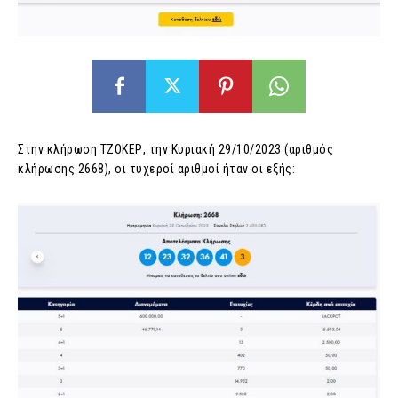
Στην κλήρωση ΤΖΟΚΕΡ, την Κυριακή 29/10/2023 (αριθμός
κλήρωσης 2668), οι τυχεροί αριθμοί ήταν οι εξής: