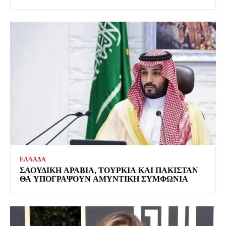
ΕΛΛΑΔΑ
ΣΑΟΥΔΙΚΗ ΑΡΑΒΙΑ, ΤΟΥΡΚΙΑ ΚΑΙ ΠΑΚΙΣΤΑΝ
ΘΑ ΥΠΟΓΡΑΨΟΥΝ ΑΜΥΝΤΙΚΗ ΣΥΜΦΩΝΙΑ