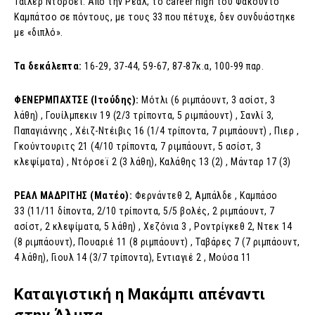
Τάιλερ Ντόρσεϊ. Από την Ρεάλ, το career high του Φακούντο
Καμπάτσο σε πόντους, με τους 33 που πέτυχε, δεν συνδυάστηκε
με «διπλό».
Τα δεκάλεπτα:
16-29, 37-44, 59-67, 87-87κ.α, 100-99 παρ.
ΦΕΝΕΡΜΠΑΧΤΣΕ (Ιτούδης):
Μότλι (6 ριμπάουντ, 3 ασίστ, 3
λάθη) , Γουίλμπεκιν 19 (2/3 τρίποντα, 5 ριμπάουντ) , Σανλί 3,
Παπαγιάννης , Χέιζ-Ντέιβις 16 (1/4 τρίποντα, 7 ριμπάουντ) , Πιερ ,
Γκούντουριτς 21 (4/10 τρίποντα, 7 ριμπάουντ, 5 ασίστ, 3
κλεψίματα) , Ντόρσεϊ 2 (3 λάθη), Καλάθης 13 (2) , Μάνταρ 17 (3)
ΡΕΑΛ ΜΑΔΡΙΤΗΣ (Ματέο):
Φερνάντεθ 2, Αμπάλδε , Καμπάσο
33 (11/11 δίποντα, 2/10 τρίποντα, 5/5 βολές, 2 ριμπάουντ, 7
ασίστ, 2 κλεψίματα, 5 λάθη) , Χεζόνια 3 , Ροντρίγκεθ 2, Ντεκ 14
(8 ριμπάουντ), Πουαριέ 11 (8 ριμπάουντ) , Ταβάρες 7 (7 ριμπάουντ,
4 λάθη), Γιουλ 14 (3/7 τρίποντα), Εντιαγιέ 2 , Μούσα 11
Καταιγιστική η Μακάμπι απέναντι