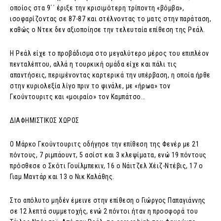
οποίος στα 9΄΄ έριξε την κρισιμότερη τρίποντη «βόμβα»,
ισοφαρίζοντας σε 87-87 και στέλνοντας το ματς στην παράταση,
καθώς ο Ντεκ δεν αξιοποίησε την τελευταία επίθεση της Ρεάλ.
Η Ρεάλ είχε το προβάδισμα στο μεγαλύτερο μέρος του επιπλέον
πενταλέπτου, αλλά η τουρκική ομάδα είχε και πάλι τις
απαντήσεις, περιμένοντας καρτερικά την υπέρβαση, η οποία ήρθε
στην κυριολεξία λίγο πριν το φινάλε, με «ήρωα» τον
Γκούντουριτς και «μοιραίο» τον Καμπάτσο…
ΔΙΑΦΗΜΙΣΤΙΚΟΣ ΧΩΡΟΣ
Ο Μάρκο Γκούντουριτς οδήγησε την επίθεση της Φενέρ με 21
πόντους, 7 ριμπάουντ, 5 ασίστ και 3 κλεψίματα, ενώ 19 πόντους
πρόσθεσε ο Σκότι Γουίλμπεκιν, 16 ο Νάιτζελ Χέιζ-Ντέβις, 17 ο
Γιαμ Μαντάρ και 13 ο Νικ Καλάθης.
Στο απόλυτο μηδέν έμεινε στην επίθεση ο Γιώργος Παπαγιάννης
σε 12 λεπτά συμμετοχής, ενώ 2 πόντοι ήταν η προσφορά του