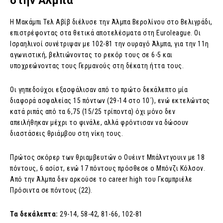
στην Άλμπα
Η Μακάμπι Τελ Αβίβ διέλυσε την Άλμπα Βερολίνου στο Βελιγράδι,
επιστρέφοντας στα θετικά αποτελέσματα στη Euroleague. Οι
Ισραηλινοί συνέτριψαν με 102-81 την ουραγό Άλμπα, για την 11η
αγωνιστική, βελτιώνοντας το ρεκόρ τους σε 6-5 και
υποχρεώνοντας τους Γερμανούς στη δέκατη ήττα τους.
Οι γηπεδούχοι εξασφάλισαν από το πρώτο δεκάλεπτο μία
διαφορά ασφαλείας 15 πόντων (29-14 στο 10΄), ενώ εκτελώντας
κατά ριπάς από τα 6,75 (15/25 τρίποντα) όχι μόνο δεν
απειλήθηκαν μέχρι το φινάλε, αλλά φρόντισαν να δώσουν
διαστάσεις θριάμβου στη νίκη τους.
Πρώτος σκόρερ των θριαμβευτών ο Ουέιντ Μπάλντγουιν με 18
πόντους, 6 ασίστ, ενώ 17 πόντους πρόσθεσε ο Μπόνζι Κόλσον.
Από την Άλμπα δεν αρκούσε το career high του Γκαμπριέλε
Πρόσιντα σε πόντους (22).
Τα δεκάλεπτα:
29-14, 58-42, 81-66, 102-81