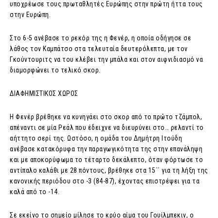
υποχρέωσε τους πρωταθλητές Ευρώπης στην πρώτη ήττα τους
στην Ευρώπη.
Στο 6-5 ανέβασε το ρεκόρ της η Φενέρ, η οποία οδήγησε σε
λάθος τον Καμπάτσο στα τελευταία δευτερόλεπτα, με τον
Γκούντουριτς να του κλέβει την μπάλα και στον αιφνιδιασμό να
διαμορφώνει το τελικό σκορ.
ΔΙΑΦΗΜΙΣΤΙΚΟΣ ΧΩΡΟΣ
Η Φενέρ βρέθηκε να κυνηγάει στο σκορ από το πρώτο τζάμπολ,
απέναντι σε μία Ρεάλ που έδειχνε να διευρύνει στο… ρελαντί το
αήττητο σερί της. Ωστόσο, η ομάδα του Δημήτρη Ιτούδη
ανέβασε κατακόρυφα την παραγωγικότητα της στην επανάληψη
και με αποκορύφωμα το τέταρτο δεκάλεπτο, όταν φόρτωσε το
αντίπαλο καλάθι με 28 πόντους, βρέθηκε στα 15΄΄ για τη λήξη της
κανονικής περιόδου στο -3 (84-87), έχοντας επιστρέψει για τα
καλά από το -14.
Σε εκείνο το σημείο μίλησε το κρύο αίμα του Γουίλμπεκιν, ο