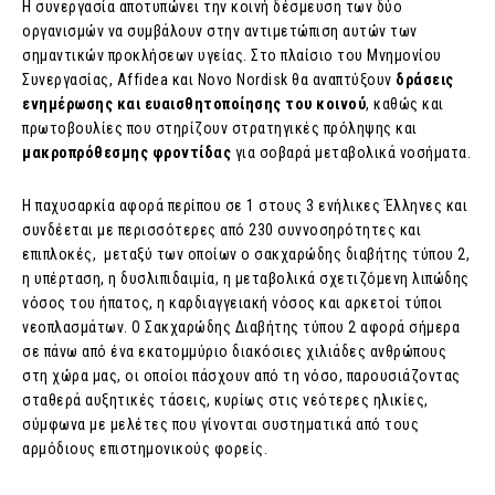
Η συνεργασία αποτυπώνει την κοινή δέσμευση των δύο
οργανισμών να συμβάλουν στην αντιμετώπιση αυτών των
σημαντικών προκλήσεων υγείας. Στο πλαίσιο του Μνημονίου
Συνεργασίας, Affidea και Novo Nordisk θα αναπτύξουν
δράσεις
ενημέρωσης και ευαισθητοποίησης του κοινού
, καθώς και
πρωτοβουλίες που στηρίζουν στρατηγικές πρόληψης και
μακροπρόθεσμης φροντίδας
για σοβαρά μεταβολικά νοσήματα.
Η παχυσαρκία αφορά περίπου σε 1 στους 3 ενήλικες Έλληνες
και
συνδέεται με περισσότερες από 230 συννοσηρότητες και
επιπλοκές
, μεταξύ των οποίων ο σακχαρώδης διαβήτης τύπου 2,
η υπέρταση, η δυσλιπιδαιμία, η μεταβολικά σχετιζόμενη λιπώδης
νόσος του ήπατος, η καρδιαγγειακή νόσος και αρκετοί τύποι
νεοπλασμάτων. Ο Σακχαρώδης Διαβήτης τύπου 2 αφορά σήμερα
σε πάνω από ένα εκατομμύριο διακόσιες χιλιάδες ανθρώπους
στη χώρα μας, οι οποίοι πάσχουν από τη νόσο, παρουσιάζοντας
σταθερά αυξητικές τάσεις, κυρίως στις νεότερες ηλικίες,
σύμφωνα με μελέτες που γίνονται συστηματικά από τους
αρμόδιους επιστημονικούς φορείς
.