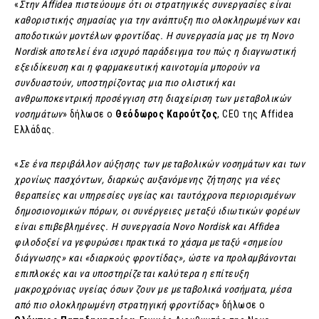
«
Στην Affidea πιστεύουμε ότι οι στρατηγικές συνεργασίες είναι
καθοριστικής σημασίας για την ανάπτυξη πιο ολοκληρωμένων και
αποδοτικών μοντέλων φροντίδας. Η συνεργασία μας με τη Novo
Nordisk αποτελεί ένα ισχυρό παράδειγμα του πώς η διαγνωστική
εξειδίκευση και η φαρμακευτική καινοτομία μπορούν να
συνδυαστούν, υποστηρίζοντας μια πιο ολιστική και
ανθρωποκεντρική προσέγγιση στη διαχείριση των μεταβολικών
νοσημάτων
» δήλωσε ο
Θεόδωρος Καρούτζος
, CEO της Affidea
Ελλάδας.
«
Σε ένα περιβάλλον
αύξησης των μεταβολικών νοσημάτων και των
χρονίως πασχόντων, διαρκώς αυξανόμενης ζήτησης για νέες
θεραπείες και υπηρεσίες υγείας και ταυτόχρονα περιορισμένων
δημοσιονομικών πόρων, οι συνέργειες μεταξύ ιδιωτικών φορέων
είναι επιβεβλημένες. Η συνεργασία Novo Nordisk και Affidea
φιλοδοξεί να γεφυρώσει πρακτικά το χάσμα μεταξύ «σημείου
διάγνωσης» και «διαρκούς φροντίδας», ώστε να προλαμβάνονται
επιπλοκές και να υποστηρίζεται καλύτερα η επίτευξη
μακροχρόνιας υγείας όσων ζουν με μεταβολικά νοσήματα, μέσα
από πιο ολοκληρωμένη στρατηγική φροντίδας
» δήλωσε ο