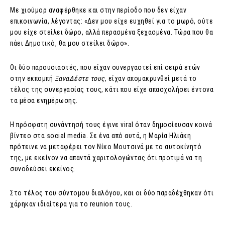
Με χιούμορ αναφέρθηκε και στην περίοδο που δεν είχαν
επικοινωνία, λέγοντας: «Δεν μου είχε ευχηθεί για το μωρό, ούτε
μου είχε στείλει δώρο, αλλά περασμένα ξεχασμένα. Τώρα που θα
πάει Δημοτικό, θα μου στείλει δώρο».
Οι δύο παρουσιαστές, που είχαν συνεργαστεί επί σειρά ετών
στην εκπομπή
ΞαναΔέστε τους
, είχαν απομακρυνθεί μετά το
τέλος της συνεργασίας τους, κάτι που είχε απασχολήσει έντονα
τα μέσα ενημέρωσης.
Η πρόσφατη συνάντησή τους έγινε viral όταν δημοσίευσαν κοινά
βίντεο στα social media. Σε ένα από αυτά, η Μαρία Ηλιάκη
πρότεινε να μεταφέρει τον Νίκο Μουτσινά με το αυτοκίνητό
της, με εκείνον να απαντά χαριτολογώντας ότι προτιμά να τη
συνοδεύσει εκείνος.
Στο τέλος του σύντομου διαλόγου, και οι δύο παραδέχθηκαν ότι
χάρηκαν ιδιαίτερα για το reunion τους.