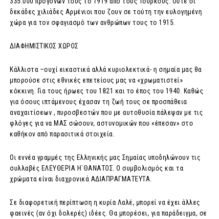
335.000 προγόνων τους το 1919 από τους Τούρκους. Ούτε οι
δεκάδες χιλιάδες Αρμένιοι που ζουν σε τούτη την ευλογημένη
χώρα για τον σφαγιασμό των ανθρώπων τους το 1915.
ΔΙΑΦΗΜΙΣΤΙΚΟΣ ΧΩΡΟΣ
Κάλλιστα –ουχί εικαστικά αλλά κυριολεκτικά- η σημαία μας θα
μπορούσε στις εθνικές επετείους μας να «χρωματιστεί»
κόκκινη. Για τους ήρωες του 1821 και το έπος του 1940. Καθώς
για όσους ιπτάμενους έχασαν τη ζωή τους σε προσπάθεια
αναχαιτίσεων , πυροσβεστών που με αυτοθυσία πάλεψαν με τις
φλόγες για να ΜΑΣ σώσουν, αστυνομικών που «έπεσαν» στο
καθήκον από παρασιτικά στοιχεία.
Οι εννέα γραμμές της Ελληνικής μας Σημαίας υποδηλώνουν τις
συλλαβές ΕΛΕΥΘΕΡΙΑ Η΄ΘΑΝΑΤΟΣ. Ο συμβολισμός και τα
χρώματα είναι διαχρονικά ΑΔΙΑΠΡΑΓΜΑΤΕΥΤΑ.
Σε διαφορετική περίπτωση η κυρία Λαλέ, μπορεί να έχει άλλες
φαεινές (αν όχι δολερές) ιδέες. Θα μπορέσει, για παράδειγμα, σε