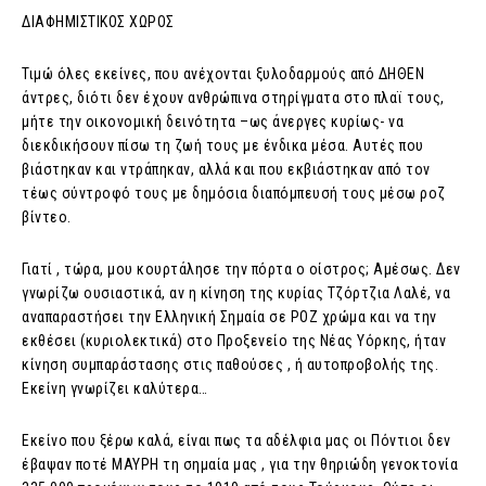
ΔΙΑΦΗΜΙΣΤΙΚΟΣ ΧΩΡΟΣ
Τιμώ όλες εκείνες, που ανέχονται ξυλοδαρμούς από ΔΗΘΕΝ
άντρες, διότι δεν έχουν ανθρώπινα στηρίγματα στο πλαϊ τους,
μήτε την οικονομική δεινότητα –ως άνεργες κυρίως- να
διεκδικήσουν πίσω τη ζωή τους με ένδικα μέσα. Αυτές που
βιάστηκαν και ντράπηκαν, αλλά και που εκβιάστηκαν από τον
τέως σύντροφό τους με δημόσια διαπόμπευσή τους μέσω ροζ
βίντεο.
Γιατί , τώρα, μου κουρτάλησε την πόρτα ο οίστρος; Αμέσως. Δεν
γνωρίζω ουσιαστικά, αν η κίνηση της κυρίας Τζόρτζια Λαλέ, να
αναπαραστήσει την Ελληνική Σημαία σε ΡΟΖ χρώμα και να την
εκθέσει (κυριολεκτικά) στο Προξενείο της Νέας Υόρκης, ήταν
κίνηση συμπαράστασης στις παθούσες , ή αυτοπροβολής της.
Εκείνη γνωρίζει καλύτερα…
Εκείνο που ξέρω καλά, είναι πως τα αδέλφια μας οι Πόντιοι δεν
έβαψαν ποτέ ΜΑΥΡΗ τη σημαία μας , για την θηριώδη γενοκτονία