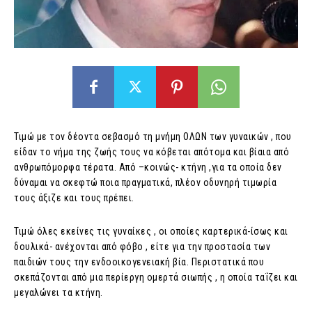
Τιμώ με τον δέοντα σεβασμό τη μνήμη ΟΛΩΝ των γυναικών , που
είδαν το νήμα της ζωής τους να κόβεται απότομα και βίαια από
ανθρωπόμορφα τέρατα. Από –κοινώς- κτήνη ,για τα οποία δεν
δύναμαι να σκεφτώ ποια πραγματικά, πλέον οδυνηρή τιμωρία
τους άξιζε και τους πρέπει.
Τιμώ όλες εκείνες τις γυναίκες , οι οποίες καρτερικά-ίσως και
δουλικά- ανέχονται από φόβο , είτε για την προστασία των
παιδιών τους την ενδοοικογενειακή βία. Περιστατικά που
σκεπάζονται από μια περίεργη ομερτά σιωπής , η οποία ταΐζει και
μεγαλώνει τα κτήνη.