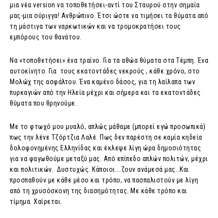
μια νέα version να τοποθετήσει-αντί του Σταυρού στην σημαία
μας-μια σύριγγα! Ανθρώπινο. Έτσι ώστε να τιμήσει τα θύματα από
τη μάστιγα των ναρκωτικών και να τρομοκρατήσει τους
εμπόρους του θανάτου.
Να «τοποθετήσει» ένα τραίνο. Για τα αθώα θύματα στα Τέμπη. Ένα
αυτοκίνητο. Για τους εκατοντάδες νεκρούς , κάθε χρόνο, στο
Μολώχ της ασφάλτου. Ένα καμένο δάσος, για τη λαίλαπα των
πυρκαγιών από την Ηλεία μέχρι και σήμερα και τα εκατοντάδες
θύματα που θρηνούμε.
Με το φτωχό μου μυαλό, απλώς μάθαμε (μπορεί εγώ προσωπικά)
πως την λένε Τζόρτζια Λαλέ. Πως δεν παρέστη σε καμία κηδεία
δολοφονημένης Ελληνίδας και έκλεψε λίγη ώρα δημοσιότητας
για να φαγωθούμε μεταξύ μας. Από επίπεδο απλών πολιτών, μέχρι
και πολιτικών. Δυστυχώς. Κάποιοι….ζουν ανάμεσά μας…Και
προσπαθούν με κάθε μέσο και τρόπο, να πασπαλιστούν με λίγη
από τη χρυσόσκονη της διασημότητας. Με κάθε τρόπο και
τίμημα. Χαίρεται.