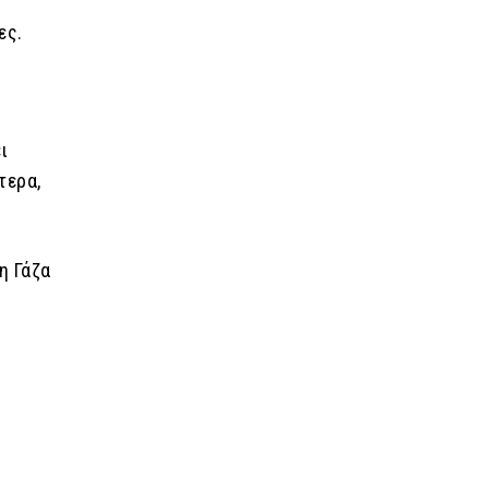
ες.
ι
τερα,
η Γάζα