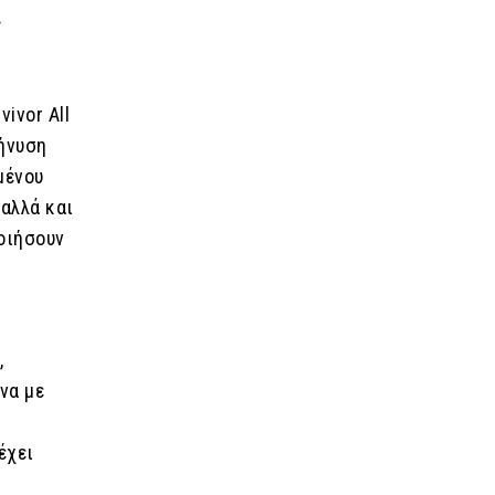
ς
ivor All
μήνυση
μένου
αλλά και
ποιήσουν
,
να με
έχει