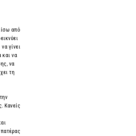
πίσω από
δεικνύει
 να γίνει
 και να
ης, να
χει τη
 την
ς. Κανείς
και
ο πατέρας