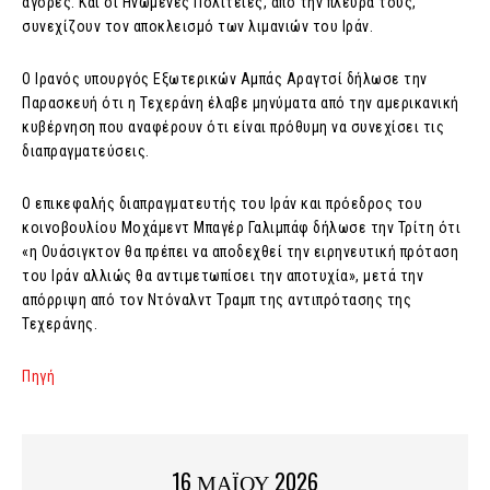
αγορές. Και οι Ηνωμένες Πολιτείες, από την πλευρά τους,
συνεχίζουν τον αποκλεισμό των λιμανιών του Ιράν.
Ο Ιρανός υπουργός Εξωτερικών Αμπάς Αραγτσί δήλωσε την
Παρασκευή ότι η Τεχεράνη έλαβε μηνύματα από την αμερικανική
κυβέρνηση που αναφέρουν ότι είναι πρόθυμη να συνεχίσει τις
διαπραγματεύσεις.
Ο επικεφαλής διαπραγματευτής του Ιράν και πρόεδρος του
κοινοβουλίου Μοχάμεντ Μπαγέρ Γαλιμπάφ δήλωσε την Τρίτη ότι
«η Ουάσιγκτον θα πρέπει να αποδεχθεί την ειρηνευτική πρόταση
του Ιράν αλλιώς θα αντιμετωπίσει την αποτυχία», μετά την
απόρριψη από τον Ντόναλντ Τραμπ της αντιπρότασης της
Τεχεράνης.
Πηγή
16 ΜΑΪΟΥ 2026