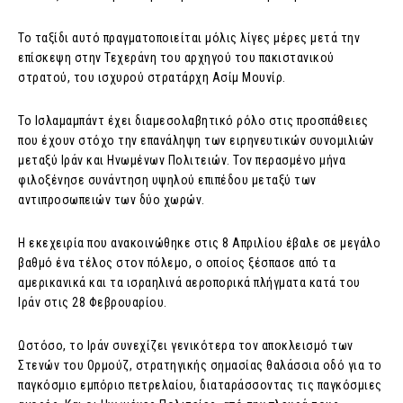
Το ταξίδι αυτό πραγματοποιείται μόλις λίγες μέρες μετά την
επίσκεψη στην Τεχεράνη του αρχηγού του πακιστανικού
στρατού, του ισχυρού στρατάρχη Ασίμ Μουνίρ.
Το Ισλαμαμπάντ έχει διαμεσολαβητικό ρόλο στις προσπάθειες
που έχουν στόχο την επανάληψη των ειρηνευτικών συνομιλιών
μεταξύ Ιράν και Ηνωμένων Πολιτειών. Τον περασμένο μήνα
φιλοξένησε συνάντηση υψηλού επιπέδου μεταξύ των
αντιπροσωπειών των δύο χωρών.
Η εκεχειρία που ανακοινώθηκε στις 8 Απριλίου έβαλε σε μεγάλο
βαθμό ένα τέλος στον πόλεμο, ο οποίος ξέσπασε από τα
αμερικανικά και τα ισραηλινά αεροπορικά πλήγματα κατά του
Ιράν στις 28 Φεβρουαρίου.
Ωστόσο, το Ιράν συνεχίζει γενικότερα τον αποκλεισμό των
Στενών του Ορμούζ, στρατηγικής σημασίας θαλάσσια οδό για το
παγκόσμιο εμπόριο πετρελαίου, διαταράσσοντας τις παγκόσμιες