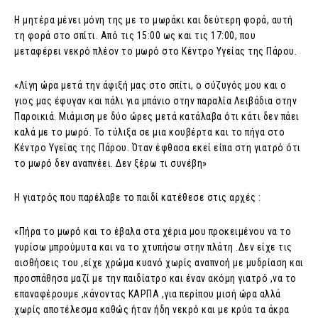
Η μητέρα μένει μόνη της με το μωράκι και δεύτερη φορά, αυτή
τη φορά στο σπίτι. Από τις 15:00 ως και τις 17:00, που
μεταφέρει νεκρό πλέον το μωρό στο Κέντρο Υγείας της Πάρου.
«Λίγη ώρα μετά την άφιξή μας στο σπίτι, ο σύζυγός μου και ο
γιος μας έφυγαν και πάλι για μπάνιο στην παραλία Λειβάδια στην
Παροικιά. Μιάμιση με δύο ώρες μετά κατάλαβα ότι κάτι δεν πάει
καλά με το μωρό. Το τύλιξα σε μια κουβέρτα και το πήγα στο
Κέντρο Υγείας της Πάρου. Όταν έφθασα εκεί είπα στη γιατρό ότι
το μωρό δεν αναπνέει. Δεν ξέρω τι συνέβη»
Η γιατρός που παρέλαβε το παιδί κατέθεσε στις αρχές :
«Πήρα το μωρό και το έβαλα στα χέρια μου προκειμένου να το
γυρίσω μπρούμυτα και να το χτυπήσω στην πλάτη .Δεν είχε τις
αισθήσεις του ,είχε χρώμα κυανό χωρίς αναπνοή με μυδρίαση και
προσπάθησα μαζί με την παιδίατρο και έναν ακόμη γιατρό ,να το
επαναφέρουμε ,κάνοντας ΚΑΡΠΑ ,για περίπου μισή ώρα αλλά
χωρίς αποτέλεσμα καθώς ήταν ήδη νεκρό και με κρύα τα άκρα