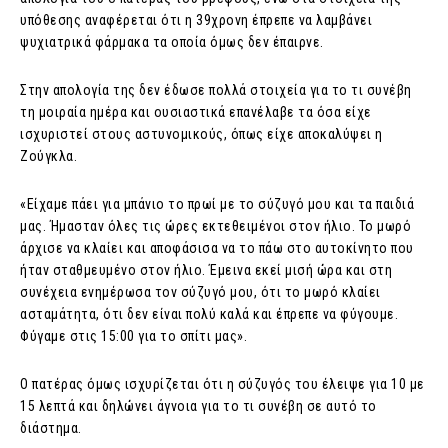
υπόθεσης αναφέρεται ότι η 39χρονη έπρεπε να λαμβάνει
ψυχιατρικά φάρμακα τα οποία όμως δεν έπαιρνε.
Στην απολογία της δεν έδωσε πολλά στοιχεία για το τι συνέβη
τη μοιραία ημέρα και ουσιαστικά επανέλαβε τα όσα είχε
ισχυριστεί στους αστυνομικούς, όπως είχε αποκαλύψει η
Ζούγκλα.
«Είχαμε πάει για μπάνιο το πρωί με το σύζυγό μου και τα παιδιά
μας. Ήμασταν όλες τις ώρες εκτεθειμένοι στον ήλιο. Το μωρό
άρχισε να κλαίει και αποφάσισα να το πάω στο αυτοκίνητο που
ήταν σταθμευμένο στον ήλιο. Έμεινα εκεί μισή ώρα και στη
συνέχεια ενημέρωσα τον σύζυγό μου, ότι το μωρό κλαίει
ασταμάτητα, ότι δεν είναι πολύ καλά και έπρεπε να φύγουμε.
Φύγαμε στις 15:00 για το σπίτι μας».
Ο πατέρας όμως ισχυρίζεται ότι η σύζυγός του έλειψε για 10 με
15 λεπτά και δηλώνει άγνοια για το τι συνέβη σε αυτό το
διάστημα.