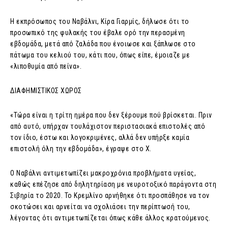
Η εκπρόσωπος του Ναβάλνι, Κίρα Γιαρμίς, δήλωσε ότι το
προσωπικό της φυλακής του έβαλε ορό την περασμένη
εβδομάδα, μετά από ζαλάδα που ένοιωσε και ξάπλωσε στο
πάτωμα του κελιού του, κάτι που, όπως είπε, έμοιαζε με
«λιποθυμία από πείνα».
ΔΙΑΦΗΜΙΣΤΙΚΟΣ ΧΩΡΟΣ
«Τώρα είναι η τρίτη ημέρα που δεν ξέρουμε πού βρίσκεται. Πριν
από αυτό, υπήρχαν τουλάχιστον περιστασιακά επιστολές από
τον ίδιο, έστω και λογοκριμένες, αλλά δεν υπήρξε καμία
επιστολή όλη την εβδομάδα», έγραψε στο Χ.
Ο Ναβάλνι αντιμετωπίζει μακροχρόνια προβλήματα υγείας,
καθώς επέζησε από δηλητηρίαση με νευροτοξικό παράγοντα στη
Σιβηρία το 2020. Το Κρεμλίνο αρνήθηκε ότι προσπάθησε να τον
σκοτώσει και αρνείται να σχολιάσει την περίπτωσή του,
λέγοντας ότι αντιμετωπίζεται όπως κάθε άλλος κρατούμενος.