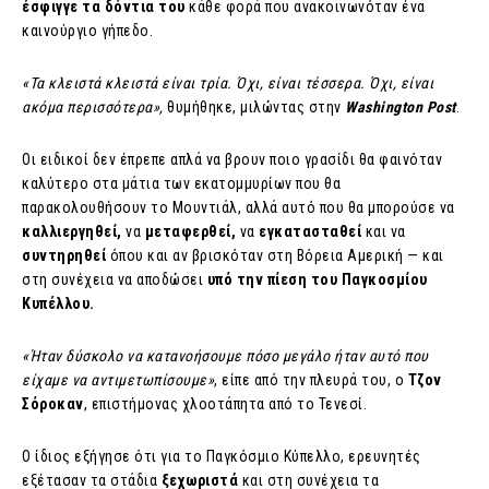
έσφιγγε τα δόντια του
κάθε φορά που ανακοινωνόταν ένα
καινούργιο γήπεδο.
«Τα κλειστά κλειστά είναι τρία. Όχι, είναι τέσσερα. Όχι, είναι
ακόμα περισσότερα»,
θυμήθηκε, μιλώντας στην
Washington Post
.
Οι ειδικοί δεν έπρεπε απλά να βρουν ποιο γρασίδι θα φαινόταν
καλύτερο στα μάτια των εκατομμυρίων που θα
παρακολουθήσουν το Μουντιάλ, αλλά αυτό που θα μπορούσε να
καλλιεργηθεί,
να
μεταφερθεί,
να
εγκατασταθεί
και να
συντηρηθεί
όπου και αν βρισκόταν στη Βόρεια Αμερική — και
στη συνέχεια να αποδώσει
υπό την πίεση του Παγκοσμίου
Κυπέλλου.
«Ήταν δύσκολο να κατανοήσουμε πόσο μεγάλο ήταν αυτό που
είχαμε να αντιμετωπίσουμε»
, είπε από την πλευρά του, ο
Τζον
Σόροκαν
, επιστήμονας χλοοτάπητα από το Τενεσί.
Ο ίδιος εξήγησε ότι για το Παγκόσμιο Κύπελλο, ερευνητές
εξέτασαν τα στάδια
ξεχωριστά
και στη συνέχεια τα