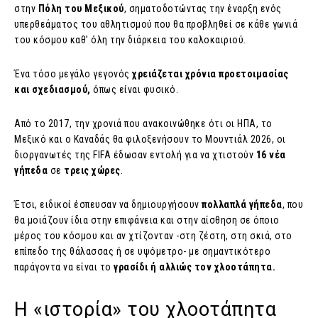
στην
Πόλη του Μεξικού
, σηματοδοτώντας την έναρξη ενός
υπερθεάματος του αθλητισμού που θα προβληθεί σε κάθε γωνιά
του κόσμου καθ’ όλη την διάρκεια του καλοκαιριού.
Ένα τόσο μεγάλο γεγονός
χρειάζεται χρόνια προετοιμασίας
και σχεδιασμού,
όπως είναι φυσικό.
Από το 2017, την χρονιά που ανακοινώθηκε ότι οι ΗΠΑ, το
Μεξικό και ο Καναδάς θα φιλοξενήσουν το Μουντιάλ 2026, οι
διοργανωτές της FIFA έδωσαν εντολή για να χτιστούν
16 νέα
γήπεδα
σε
τρεις χώρες
.
Έτσι, ειδικοί έσπευσαν να δημιουργήσουν
πολλαπλά γήπεδα
, που
θα μοιάζουν ίδια στην επιφάνεια και στην αίσθηση σε όποιο
μέρος του κόσμου και αν χτίζονταν -στη ζέστη, στη σκιά, στο
επίπεδο της θάλασσας ή σε υψόμετρο- με σημαντικότερο
παράγοντα να είναι το
γρασίδι ή αλλιώς τον χλοοτάπητα.
Η «ιστορία» του χλοοτάπητα