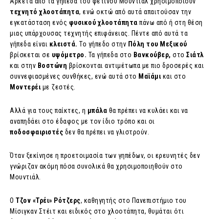
Αρκετά από τα γήπεδα του φετινού Μουντιάλ χρησιμοποιούν
τεχνητό χλοοτάπητα
, ενώ οκτώ από αυτά απαιτούσαν την
εγκατάσταση ενός
φυσικού χλοοτάπητα
πάνω από ή στη θέση
μιας υπάρχουσας τεχνητής επιφάνειας. Πέντε από αυτά τα
γήπεδα είναι
κλειστά.
Το γήπεδο στην
Πόλη του Μεξικού
βρίσκεται σε
υψόμετρο.
Τα γήπεδα στο
Βανκούβερ,
στο
Σιάτλ
και στην
Βοστώνη
βρίσκονται αντιμέτωπα με πιο δροσερές και
συννεφιασμένες συνθήκες, ενώ αυτά στο
Μαϊάμι
και στο
Μοντερέι
με ζεστές.
Αλλά για τους παίκτες, η
μπάλα
θα πρέπει να κυλάει και να
αναπηδάει στο έδαφος με τον ίδιο τρόπο και οι
ποδοσφαιριστές
δεν θα πρέπει να γλιστρούν.
Όταν ξεκίνησε η προετοιμασία των γηπέδων, οι ερευνητές δεν
γνώριζαν ακόμη πόσα συνολικά θα χρησιμοποιηθούν στο
Μουντιάλ.
Ο
Τζον «Τρέι» Ρότζερς
, καθηγητής στο Πανεπιστήμιο του
Μίσιγκαν Στέιτ και ειδικός στο χλοοτάπητα, θυμάται ότι