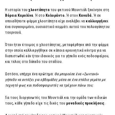
Η ιστορία του
χλοοτάπητα
του φετινού Μουντιάλ ξεκίνησε στη
Βόρεια Καρολίνα
. Ή στο
Κολοράντο.
Ή στον
Καναδά.
Ή σε
οποιαδήποτε φάρμα χλοοτάπητα είχε αναλάβει να
καλλιεργήσει
ένα συγκεκριμένο, ουσιαστικό κομμάτι αυτού του πολυαγάπητου
τουρνουά.
Όταν ήταν έτοιμος ο χλοοτάπητας, μεταφέρθηκε από την φάρμα
στην οποία καλλιεργήθηκε σε κάποια ερευνητικά κέντρα για να
διαπιστωθεί εάν ήταν ιδανικός για το γήπεδο ενός ποδοσφαίρου,
και τέλος στο δάπεδο του σταδίου.
Ωστόσο, υπήρχε ένα ερώτημα:
Θα μπορούσε ένα «ζωντανό»
γήπεδο να αντέξει για εβδομάδες μέσα σε ένα στάδιο γεμάτο με
τεχνητό φως και ποδοσφαιριστές να τρέχουν πάνω του;
Για τους διοργανωτές του Μουντιάλ και την ομάδα των ειδικών
τους, κάθε γήπεδο είχε τις δικές του
μοναδικές προκλήσεις
.