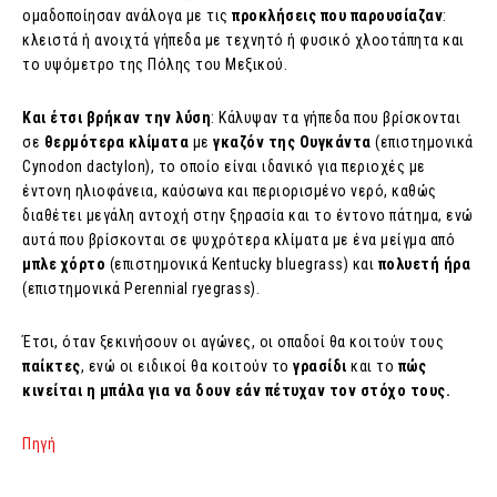
ομαδοποίησαν ανάλογα με τις
προκλήσεις που παρουσίαζαν
:
κλειστά ή ανοιχτά γήπεδα με τεχνητό ή φυσικό χλοοτάπητα και
το υψόμετρο της Πόλης του Μεξικού.
Και έτσι βρήκαν την λύση
: Κάλυψαν τα γήπεδα που βρίσκονται
σε
θερμότερα κλίματα
με
γκαζόν της Ουγκάντα
(επιστημονικά
Cynodon dactylon), το οποίο είναι ιδανικό για περιοχές με
έντονη ηλιοφάνεια, καύσωνα και περιορισμένο νερό, καθώς
διαθέτει μεγάλη αντοχή στην ξηρασία και το έντονο πάτημα, ενώ
αυτά που βρίσκονται σε ψυχρότερα κλίματα με ένα μείγμα από
μπλε χόρτο
(επιστημονικά Kentucky bluegrass) και
πολυετή ήρα
(επιστημονικά Perennial ryegrass).
Έτσι, όταν ξεκινήσουν οι αγώνες, οι οπαδοί θα κοιτούν τους
παίκτες
, ενώ οι ειδικοί θα κοιτούν το
γρασίδι
και το
πώς
κινείται η μπάλα για να δουν εάν πέτυχαν τον στόχο τους.
Πηγή