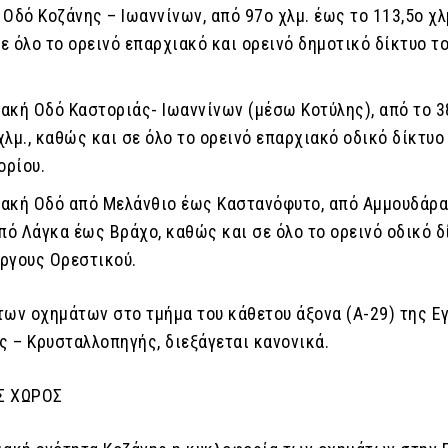
 Οδό Κοζάνης – Ιωαννίνων, από 97ο χλμ. έως το 113,5ο χλμ
ε όλο το ορεινό επαρχιακό και ορεινό δημοτικό δίκτυο τ
ακή Οδό Καστοριάς- Ιωαννίνων (μέσω Κοτύλης), από το 3
χλμ., καθώς και σε όλο το ορεινό επαρχιακό οδικό δίκτυο
ορίου.
ιακή Oδό από Μελάνθιο έως Καστανόφυτο, από Αμμουδάρ
από Λάγκα έως Βράχο, καθώς και σε όλο το ορεινό οδικό δ
ργους Ορεστικού.
των οχημάτων στο τμήμα του κάθετου άξονα (Α-29) της Ε
ς – Κρυσταλλοπηγής, διεξάγεται κανονικά.
Σ ΧΩΡΟΣ