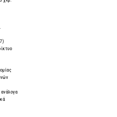
.
7)
δίκτυο
νομίας
ενών
 ανάλογα
ικά