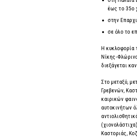
έως το 35ο 
στην Επαρχι
σε όλο το ε
Η κυκλοφορία 
Νίκης-Φλώρινα
διεξάγεται καν
Στο μεταξύ, μ
Γρεβενών, Κασ
καιρικών φαιν
αυτοκινήτων ό
αντιολισθητικ
(χιονολάστιχα)
Καστοριάς, Κο