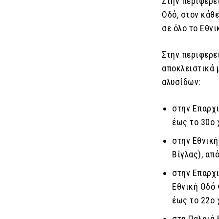
Στην περιφερε
Οδό, στον κάθ
σε όλο το Εθνι
Στην περιφερε
αποκλειστικά 
αλυσίδων:
στην Επαρχι
έως το 30ο 
στην Εθνικ
Βίγλας), από
στην Επαρχ
Εθνική Οδό 
έως το 22ο 
στη Παλαιά 