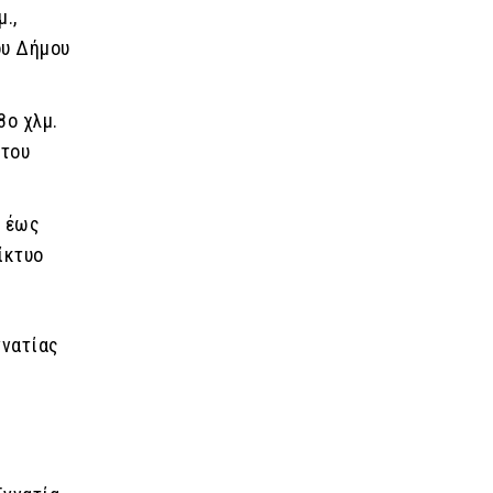
.,
ου Δήμου
8ο χλμ.
 του
α έως
ίκτυο
γνατίας