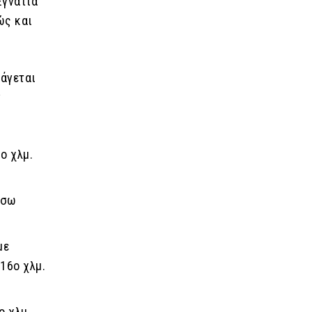
Εγνατία
ώς και
άγεται
ν
ο χλμ.
έσω
με
16ο χλμ.
ο χλμ.