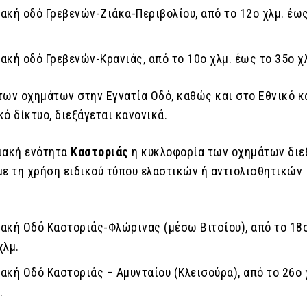
ακή οδό Γρεβενών-Ζιάκα-Περιβολίου, από το 12ο χλμ. έως
ακή οδό Γρεβενών-Κρανιάς, από το 10ο χλμ. έως το 35ο χ
των οχημάτων στην Εγνατία Οδό, καθώς και στο Εθνικό κ
ό δίκτυο, διεξάγεται κανονικά.
ιακή ενότητα
Καστοριάς
η κυκλοφορία των οχημάτων διε
με τη χρήση ειδικού τύπου ελαστικών ή αντιολισθητικών
ακή Οδό Καστοριάς-Φλώρινας (μέσω Βιτσίου), από το 18ο
χλμ.
ακή Οδό Καστοριάς – Αμυνταίου (Κλεισούρα), από το 26ο 
.