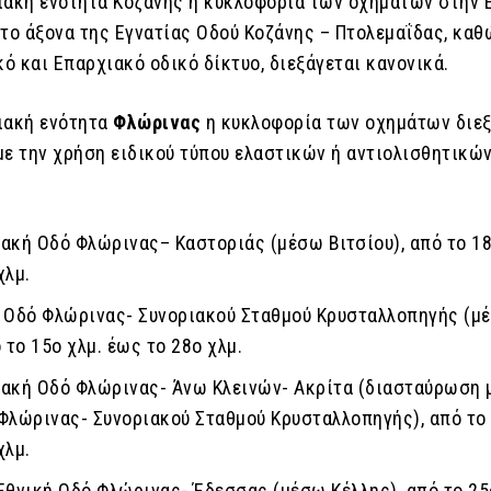
ιακή ενότητα Κοζάνης η κυκλοφορία των οχημάτων στην 
ετο άξονα της Εγνατίας Οδού Κοζάνης – Πτολεμαΐδας, καθ
κό και Επαρχιακό οδικό δίκτυο, διεξάγεται κανονικά.
ιακή ενότητα
Φλώρινας
η κυκλοφορία των οχημάτων διεξ
με την χρήση ειδικού τύπου ελαστικών ή αντιολισθητικώ
ακή Οδό Φλώρινας– Καστοριάς (μέσω Βιτσίου), από το 18
χλμ.
ή Οδό Φλώρινας- Συνοριακού Σταθμού Κρυσταλλοπηγής (μ
 το 15ο χλμ. έως το 28ο χλμ.
ιακή Οδό Φλώρινας- Άνω Κλεινών- Ακρίτα (διασταύρωση 
Φλώρινας- Συνοριακού Σταθμού Κρυσταλλοπηγής), από το 
χλμ.
Εθνική Οδό Φλώρινας- Έδεσσας (μέσω Κέλλης), από το 25