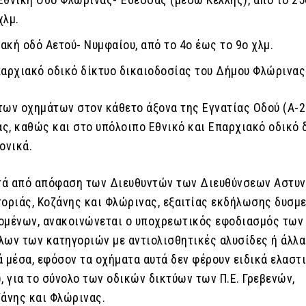
χλμ.
ακή οδό Αετού- Νυμφαίου, από το 4ο έως το 9ο χλμ.
παρχιακό οδικό δίκτυο δικαιοδοσίας του Δήμου Φλώρινας
των οχημάτων στον κάθετο άξονα της Εγνατίας Οδού (Α-2
ς, καθώς και στο υπόλοιπο Εθνικό και Επαρχιακό οδικό 
ονικά.
ετά από απόφαση των Διευθυντών των Διευθύνσεων Αστυ
τοριάς, Κοζάνης και Φλώρινας, εξαιτίας εκδήλωσης δυσμ
ομένων, ανακοινώνεται ο υποχρεωτικός εφοδιασμός των
λων των κατηγοριών με αντιολισθητικές αλυσίδες ή άλλα
ά μέσα, εφόσον τα οχήματα αυτά δεν φέρουν ειδικά ελαστ
, για το σύνολο των οδικών δικτύων των Π.Ε. Γρεβενών,
ζάνης και Φλώρινας.