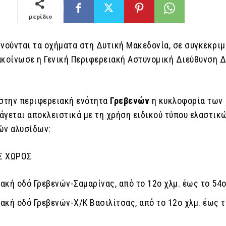
μερίδιο
ινούνται τα οχήματα στη Δυτική Μακεδονία, σε συγκεκρι
ακοίνωσε η Γενική Περιφερειακή Αστυνομική Διεύθυνση 
 στην περιφερειακή ενότητα
Γρεβενών
η κυκλοφορία των
άγεται αποκλειστικά με τη χρήση ειδικού τύπου ελαστικ
ών αλυσίδων:
Σ ΧΩΡΟΣ
ακή οδό Γρεβενών-Σαμαρίνας, από το 12ο χλμ. έως το 54ο
ακή οδό Γρεβενών-Χ/Κ Βασιλίτσας, από το 12ο χλμ. έως τ