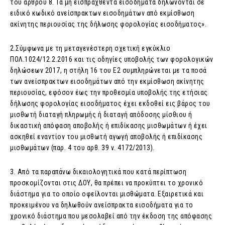
του άρθρου 8. Τα μη εισπραχθέντα εισοδήματα δηλώνονται σε
ειδικό κωδικό ανείσπρακτων εισοδημάτων από εκμίσθωση
ακίνητης περιουσίας της δήλωσης φορολογίας εισοδήματος».
2.Σύμφωνα με τη μεταγενέστερη σχετική εγκύκλιο
ΠΟΛ.1024/12.2.2016 και τις οδηγίες υποβολής των φορολογικών
δηλώσεων 2017, η στήλη 16 του Ε2 συμπληρώνεται με τα ποσά
των ανείσπρακτων εισοδημάτων από την εκμίσθωση ακίνητης
περιουσίας, εφόσον έως την προθεσμία υποβολής της ετήσιας
δήλωσης φορολογίας εισοδήματος έχει εκδοθεί εις βάρος του
μισθωτή διαταγή πληρωμής ή διαταγή απόδοσης μίσθιου ή
δικαστική απόφαση αποβολής ή επιδίκασης μισθωμάτων ή έχει
ασκηθεί εναντίον του μισθωτή αγωγή αποβολής ή επιδίκασης
μισθωμάτων (παρ. 4 του αρθ. 39 ν. 4172/2013).
3. Από τα παραπάνω δικαιολογητικά που κατά περίπτωση
προσκομίζονται στις ΔΟΥ, θα πρέπει να προκύπτει το χρονικό
διάστημα για το οποίο οφείλονται μισθώματα. Εξαιρετικά και
προκειμένου να δηλωθούν ανείσπρακτα εισοδήματα για το
χρονικό διάστημα που μεσολαβεί από την έκδοση της απόφασης