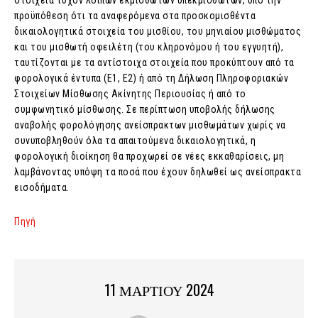
στοιχεία τυχόν λοιπών εκμισθωτών υπεκμισθωτών, υπό την
προϋπόθεση ότι τα αναφερόμενα στα προσκομισθέντα
δικαιολογητικά στοιχεία του μισθίου, του μηνιαίου μισθώματος
και του μισθωτή οφειλέτη (του κληρονόμου ή του εγγυητή),
ταυτίζονται με τα αντίστοιχα στοιχεία που προκύπτουν από τα
φορολογικά έντυπα (Ε1, Ε2) ή από τη Δήλωση Πληροφοριακών
Στοιχείων Μίσθωσης Ακίνητης Περιουσίας ή από το
συμφωνητικό μίσθωσης. Σε περίπτωση υποβολής δήλωσης
αναβολής φορολόγησης ανείσπρακτων μισθωμάτων χωρίς να
συνυποβληθούν όλα τα απαιτούμενα δικαιολογητικά, η
φορολογική διοίκηση θα προχωρεί σε νέες εκκαθαρίσεις, μη
λαμβάνοντας υπόψη τα ποσά που έχουν δηλωθεί ως ανείσπρακτα
εισοδήματα.
Πηγή
11 ΜΑΡΤΙΟΥ 2024