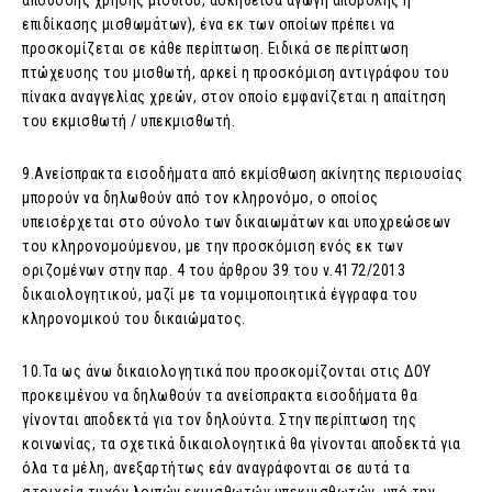
απόδοσης χρήσης μίσθιου, ασκηθείσα αγωγή αποβολής ή
επιδίκασης μισθωμάτων), ένα εκ των οποίων πρέπει να
προσκομίζεται σε κάθε περίπτωση. Ειδικά σε περίπτωση
πτώχευσης του μισθωτή, αρκεί η προσκόμιση αντιγράφου του
πίνακα αναγγελίας χρεών, στον οποίο εμφανίζεται η απαίτηση
του εκμισθωτή / υπεκμισθωτή.
9.Ανείσπρακτα εισοδήματα από εκμίσθωση ακίνητης περιουσίας
μπορούν να δηλωθούν από τον κληρονόμο, ο οποίος
υπεισέρχεται στο σύνολο των δικαιωμάτων και υποχρεώσεων
του κληρονομούμενου, με την προσκόμιση ενός εκ των
οριζομένων στην παρ. 4 του άρθρου 39 του ν.4172/2013
δικαιολογητικού, μαζί με τα νομιμοποιητικά έγγραφα του
κληρονομικού του δικαιώματος.
10.Τα ως άνω δικαιολογητικά που προσκομίζονται στις ΔΟΥ
προκειμένου να δηλωθούν τα ανείσπρακτα εισοδήματα θα
γίνονται αποδεκτά για τον δηλούντα. Στην περίπτωση της
κοινωνίας, τα σχετικά δικαιολογητικά θα γίνονται αποδεκτά για
όλα τα μέλη, ανεξαρτήτως εάν αναγράφονται σε αυτά τα