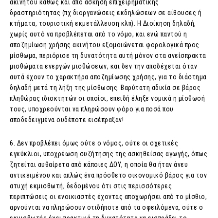
ακινήτου καθώς και από άσκηση επιχειρηματικής
δραστηριότητας (πχ διοργανώσεις εκδηλώσεων σε αίθουσες ή
κτήματα, τουριστική εκμετάλλευση κλπ). H Διοίκηση δηλαδή,
χωρίς αυτό να προβλέπεται από το νόμο, και ενώ παντού η
αποζημίωση χρήσης ακινήτου εξομοιώνεται φορολογικά προς
μίσθωμα, περιόρισε τη δυνατότητα αυτή μόνον στα ανείσπρακτα
μισθώματα ενεργών μισθώσεων, και δεν την αποδέχεται όταν
αυτά έχουν το χαρακτήρα αποζημίωσης χρήσης, για το διάστημα
δηλαδή μετά τη λήξη της μίσθωσης. Βαρύτατη αδικία σε βάρος
πληθώρας ιδιοκτητών οι οποίοι, επειδή έληξε νομικά η μίσθωσή
τους, υποχρεούνται να πληρώσουν φόρο για ποσά που
αποδεδειγμένα ουδέποτε εισέπραξαν!
6. Δεν προβλέπει όμως ούτε ο νόμος, ούτε οι σχετικές
εγκύκλιοι, υποχρέωση συζήτησης της ασκηθείσας αγωγής, όπως
ζητείται αυθαίρετα από κάποιες ΔΟΥ, η οποία θα ήταν άνευ
αντικειμένου και απλώς ένα πρόσθετο οικονομικό βάρος για τον
ατυχή εκμισθωτή, δεδομένου ότι στις περισσότερες
περιπτώσεις οι ενοικιαστές έχοντας αποχωρήσει από το μίσθιο,
αρνούνται να πληρώσουν οτιδήποτε από τα οφειλόμενα, ούτε ο