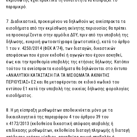
εκμισθωτής έχει πρακτικά τη δυνατότητα να εισπράξει το
παραμικρό.
7. Διαδικαστικά, προκειμένου να δηλωθούν ως ανείσπρακτα τα
εισοδήματα από την εκμίσθωση ακίνητης περιουσίας θα πρέπει
να προσκομίζονται στην αρμόδια ΔΟΥ, πριν από την υποβολή της
δήλωσης, ευκρινή φωτοαντίγραφα (φωτοτυπίες), κατά το άρθρο
1 του ν. 4250/2014 (ΦΕΚ Α’74), των διαταγών, δικαστικών
αποφάσεων που έχουν εκδοθεί ή αγωγών που έχουν ασκηθεί,
έως και την προθεσμία υποβολής της ετήσιας δήλωσης. Κατόπιν
τούτου τα ανείσπρακτα εισοδήματα θα δηλώνονται στο έντυπο
«ΑΝΑΛΥΤΙΚΗ ΚΑΤΑΣΤΑΣΗ ΓΙΑ ΤΑ ΜΙΣΘΩΜΑΤΑ ΑΚΙΝΗΤΗΣ
ΠΕΡΙΟΥΣΙΑΣ» Ε2 και θα μεταφέρονται σε ειδικό κωδικό του
εντύπου Ε1 κατά την υποβολή της οικείας δήλωσης φορολογίας
εισοδήματος.
8. Η μη είσπραξη μισθωμάτων αποδεικνύεται μόνο με τα
δικαιολογητικά της παραγράφου 4 του άρθρου 39 του
ν.4172/2013 (εκδοθείσα δικαστική απόφαση αποβολής ή
επιδίκασης μισθωμάτων, εκδοθείσα διαταγή πληρωμής ή διαταγή