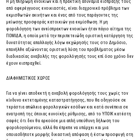
Η μη πληρωμή ενοικίων και η πρακτική αδυναμία είσπραξής τους
από αφερέγγυους ενοικιαστές, είναι διαχρονικό πρόβλημα των
εκμισθωτών ακινήτων και ένας από τους παράγοντες της
μείωσης προσφοράς κατοικιών για εκμίσθωση. Η μη
φορολόγηση των ανείσπρακτων ενοικίων ήταν πάγιο αίτημα της
ΠΟΜΙΔΑ, η οποία μετά την περιπετειώδη οριστική κατάργηση της
δυνατότητας απαλλαγής λόγω εκχώρησής τους στο Δημόσιο,
επανήλθε αξιώνοντας οριστική λύση του προβλήματος μέσω
διαδικασίας αναβολής της φορολόγησής τους επί όσο χρόνο δεν
έχουν εισπραχθεί.
ΔΙΑΦΗΜΙΣΤΙΚΟΣ ΧΩΡΟΣ
Για να γίνει αποδεκτή η αναβολή φορολόγησής τους χωρίς τον
κίνδυνο εκτεταμένης καταστρατήγησης, που θα οδηγούσε σε
τεράστια απώλεια φορολογικών εσόδων και κατά συνέπεια σε
ανατροπή της όποιας ευνοϊκής ρύθμισης, από το ΥΠΟΙΚ κατέστη
σαφές ότι δεν θα αρκούσε μια απλή υπεύθυνη δήλωση του
φορολογούμενου, αλλά θα έπρεπε να υπάρχει και μια
οποιασδήποτε μορφής δικαστική απόφαση ή έστω προσφυγή στη