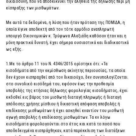
δικαιοσύνη, που να αποδεικνύει την αλήθεια της δήλωσης περί μη
είσπραξης των μισθωμάτων.
Με αυτά τα δεδομένα, η λύση που ήταν πρόταση της ΠΟΜΙΔΑ, η
οποία έγινε αποδεκτή από τον τότε αρμόδιο αναπληρωτή
υπουργό Οικονομικών κ. Τρύφωνα Αλεξιάδη καθόσον ήταν και η
μόνη πρακτικά δυνατή, έχει σήμερα ουσιαστικά και διαδικαστικά
ως εξής.
1.Με το άρθρο 11 του Ν. 4346/2015 ορίστηκε ότι: «Τα
εισοδήματα από την εκμίσθωση ακίνητης περιουσίας, τα οποία
δεν έχουν εισπραχθεί από τον δικαιούχο, δεν συνυπολογίζονται
στο συνολικό εισόδημά του, εφόσον έως την προθεσμία
υποβολής της ετήσιας δήλωσης φορολογίας εισοδήματος, έχει
εκδοθεί εις βάρος του μισθωτή διαταγή πληρωμής ή διαταγή
απόδοσης χρήσης μίσθιου ή δικαστική απόφαση αποβολής ή
επιδίκασης μισθωμάτων ή έχει ασκηθεί εναντίον του μισθωτή
αγωγή αποβολής ή επιδίκασης μισθωμάτων. Τα εν λόγω
εισοδήματα φορολογούνται στο έτος και κατά το ποσό που
αποδεδειγμένα εισπράχθηκαν, κατά παρέκκλιση των διατάξεων