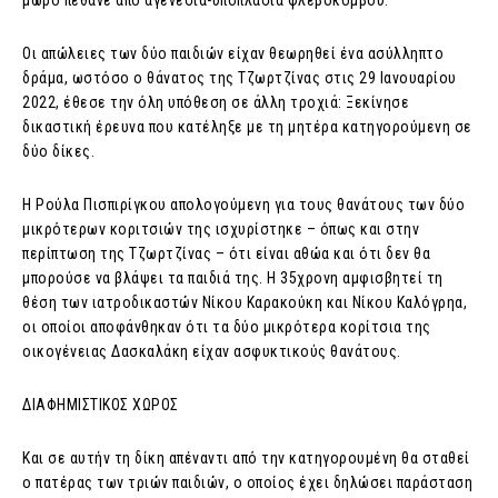
μωρό πέθανε από αγενεσία-υποπλασία φλεβόκομβου.
Οι απώλειες των δύο παιδιών είχαν θεωρηθεί ένα ασύλληπτο
δράμα, ωστόσο ο θάνατος της Τζωρτζίνας στις 29 Ιανουαρίου
2022, έθεσε την όλη υπόθεση σε άλλη τροχιά: Ξεκίνησε
δικαστική έρευνα που κατέληξε με τη μητέρα κατηγορούμενη σε
δύο δίκες.
Η Ρούλα Πισπιρίγκου απολογούμενη για τους θανάτους των δύο
μικρότερων κοριτσιών της ισχυρίστηκε – όπως και στην
περίπτωση της Τζωρτζίνας – ότι είναι αθώα και ότι δεν θα
μπορούσε να βλάψει τα παιδιά της. Η 35χρονη αμφισβητεί τη
θέση των ιατροδικαστών Νίκου Καρακούκη και Νίκου Καλόγρηα,
οι οποίοι αποφάνθηκαν ότι τα δύο μικρότερα κορίτσια της
οικογένειας Δασκαλάκη είχαν ασφυκτικούς θανάτους.
ΔΙΑΦΗΜΙΣΤΙΚΟΣ ΧΩΡΟΣ
Και σε αυτήν τη δίκη απέναντι από την κατηγορουμένη θα σταθεί
ο πατέρας των τριών παιδιών, ο οποίος έχει δηλώσει παράσταση