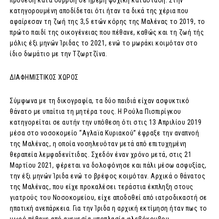
πρόθεση κατά συρροή σε ήρεμη ψυχική κατάσταση. Στην
κατηγορουμένη αποδίδεται ότι ήταν τα δικά της χέρια που
αφαίρεσαν τη ζωή της 3,5 ετών κόρης της Μαλένας το 2019, το
πρώτο παιδί της οικογένειας που πέθανε, καθώς και τη ζωή τής
μόλις έξι μηνών Ίριδας το 2021, ενώ το μωράκι κοιμόταν στο
ίδιο δωμάτιο με την Τζωρτζίνα.
ΔΙΑΦΗΜΙΣΤΙΚΟΣ ΧΩΡΟΣ
Σύμφωνα με τη δικογραφία, τα δύο παιδιά είχαν ασφυκτικό
θάνατο με υπαίτια τη μητέρα τους. Η Ρούλα Πισπιρίγκου
κατηγορείται σε αυτήν την υπόθεση ότι στις 13 Απριλίου 2019
μέσα στο νοσοκομείο “Αγλαϊα Κυριακού” έφραξε την αναπνοή
της Μαλένας, η οποία νοσηλευόταν μετά από επιτυχημένη
θεραπεία λεμφαδενίτιδας. Σχεδόν έναν χρόνο μετά, στις 21
Μαρτίου 2021, φέρεται να δολοφόνησε και πάλι μέσω ασφυξίας,
την έξι μηνών Ίριδα ενώ το βρέφος κοιμόταν. Αρχικά ο θάνατος
της Μαλένας, που είχε προκαλέσει τεράστια έκπληξη στους
γιατρούς του Νοσοκομείου, είχε αποδοθεί από ιατροδικαστή σε
ηπατική ανεπάρκεια. Για την Ίριδα η αρχική εκτίμηση ήταν πως το