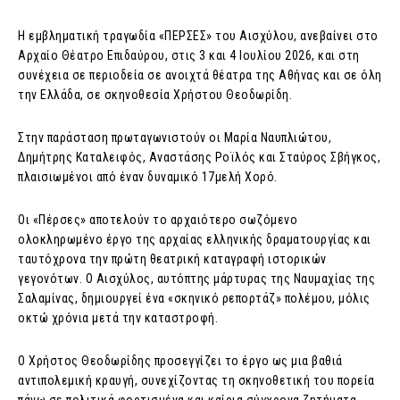
Η εμβληματική τραγωδία «ΠΕΡΣΕΣ» του Αισχύλου, ανεβαίνει στο
Αρχαίο Θέατρο Επιδαύρου, στις 3 και 4 Ιουλίου 2026, και στη
συνέχεια σε περιοδεία σε ανοιχτά θέατρα της Αθήνας και σε όλη
την Ελλάδα, σε σκηνοθεσία Χρήστου Θεοδωρίδη.
Στην παράσταση πρωταγωνιστούν οι Μαρία Ναυπλιώτου,
Δημήτρης Καταλειφός, Αναστάσης Ροϊλός και Σταύρος Σβήγκος,
πλαισιωμένοι από έναν δυναμικό 17μελή Χορό.
Οι «Πέρσες» αποτελούν το αρχαιότερο σωζόμενο
ολοκληρωμένο έργο της αρχαίας ελληνικής δραματουργίας και
ταυτόχρονα την πρώτη θεατρική καταγραφή ιστορικών
γεγονότων. Ο Αισχύλος, αυτόπτης μάρτυρας της Ναυμαχίας της
Σαλαμίνας, δημιουργεί ένα «σκηνικό ρεπορτάζ» πολέμου, μόλις
οκτώ χρόνια μετά την καταστροφή.
Ο Χρήστος Θεοδωρίδης προσεγγίζει το έργο ως μια βαθιά
αντιπολεμική κραυγή, συνεχίζοντας τη σκηνοθετική του πορεία