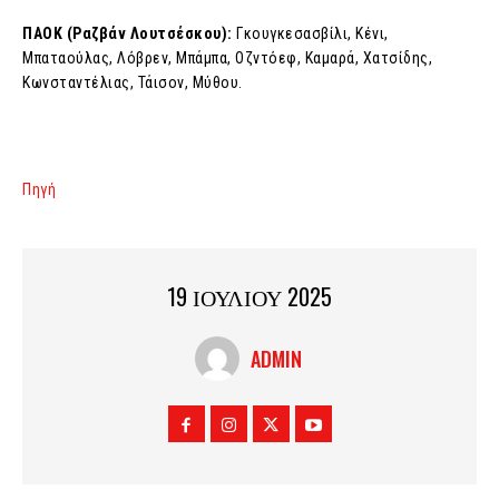
ΠΑΟΚ (Ραζβάν Λουτσέσκου):
Γκουγκεσασβίλι, Κένι,
Μπαταούλας, Λόβρεν, Μπάμπα, Οζντόεφ, Καμαρά, Χατσίδης,
Κωνσταντέλιας, Τάισον, Μύθου.
Πηγή
19 ΙΟΥΛΙΟΥ 2025
ADMIN