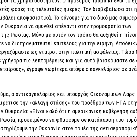
ίροι τα χρηματοδοτήσουν. Ο πρόεδρος Τραμπ κι εγώ το έ
τές φορές τις τελευταίες ημέρες. Τον διαβεβαίωσα ότι 
μβάλει αποφασιστικά. Το κάνουμε για το δικό μας συμφέρ
ην Ουκρανία να αμυνθεί απέναντι στην τρομοκρατία των
της Ρωσίας. Μόνο με αυτόν τον τρόπο θα αυξηθεί η πίεσ
ε να διαπραγματευτεί επιτέλους για την ειρήνη. Αποδεικ
νεργαζόμαστε ως εταίροι στην πολιτική ασφάλειας. Τώρα 
 γρήγορα τις λεπτομέρειες και για αυτό βρισκόμαστε σε
 εταίρους», έγραψε νωρίτερα απόψε ο καγκελάριος σε αν
εύμα, ο αντικαγκελάριος και υπουργός Οικονομικών Λαρς
αιρέτισε την «αλλαγή στάσης» του προέδρου των ΗΠΑ στη
ην Ουκρανία: «Είναι καλό ότι η αμερικανική κυβέρνηση αυ
 Ρωσία, προκειμένου να φθάσουμε σε κατάπαυση του πυρό
 στηρίξουμε την Ουκρανία στον τομέα της αντιαεροπορικ
 την ειρήνη στην Ουκρανία αποτυγχάνει αποκλειστικά κα