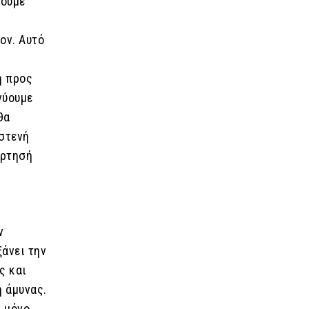
χουμε
η
ον. Αυτό
η προς
νύουμε
θα
 στενή
άρτησή
ν
ξάνει την
ς και
ή άμυνας.
ι μόνο