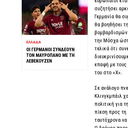
ευρωπαίοι ετα
συζητήσει αρκε
Γερμανία θα συ
θα βοηθήσει τ
βομβαρδισμών 
την Μόσχα ώστ
ΕΛΛΑΔΑ
τελικά ότι συ
ΟΙ ΓΕΡΜΑΝΟΙ ΣΥΝΔΕΟΥΝ
ΤΟΝ ΜΑΥΡΟΠΑΝΟ ΜΕ ΤΗ
διευκρινίσουμε
ΛΕΒΕΚΟΥΖΕΝ
επαφή με τους
του στο «Χ».
Σε ανάλογο πν
Κλινγκμπάιλ χ
πολιτική για τ
πίεση προς τη
ταυτόχρονα να
Ο δρόμος προς