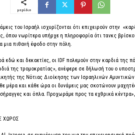
μερίδιο
άμεις του Ισραήλ ισχυρίζονται ότι επιχειρούν στην «καρ
ας, όπου νωρίτερα υπήρχε η πληροφορία ότι τανκς βρίσκ
α μια πιθανή έφοδο στην πόλη.
ά εδώ και δεκαετίες, οι IDF πολεμούν στην καρδιά της π
αρδιά της τρομοκρατίας», ανέφερε σε δήλωσή του ο υποσ
οικητής της Νότιας Διοίκησης των Ισραηλινών Αμυντικών
θε μέρα και κάθε ώρα οι δυνάμεις μας σκοτώνουν μαχητέ
σήραγγες και όπλα. Προχωράμε προς τα εχθρικά κέντρα»
Σ ΧΩΡΟΣ
Al Jazeera, σε ενημέρωση του για την επιχειρησιακή πρό