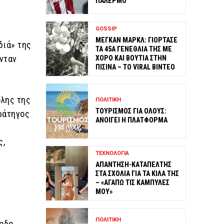
ΠΑΛΕΡΜΟ
GOSSIP
ΜΕΓΚΑΝ ΜΑΡΚΛ: ΓΙΟΡΤΑΣΕ
διά» της
ΤΑ 45Α ΓΕΝΕΘΛΙΑ ΤΗΣ ΜΕ
ονταν
ΧΟΡΟ ΚΑΙ ΒΟΥΤΙΑ ΣΤΗΝ
ΠΙΣΙΝΑ – ΤΟ VIRAL ΒΙΝΤΕΟ
όλης της
ΠΟΛΙΤΙΚΗ
ΤΟΥΡΙΣΜΟΣ ΓΙΑ ΟΛΟΥΣ:
τράτηγος
ΑΝΟΙΓΕΙ Η ΠΛΑΤΦΟΡΜΑ
ς,
ΤΕΧΝΟΛΟΓΙΑ
,
ΑΠΑΝΤΗΣΗ-ΚΑΤΑΠΕΛΤΗΣ
ΣΤΑ ΣΧΟΛΙΑ ΓΙΑ ΤΑ ΚΙΛΑ ΤΗΣ
– «ΑΓΑΠΩ ΤΙΣ ΚΑΜΠΥΛΕΣ
ΜΟΥ»
ΠΟΛΙΤΙΚΗ
οδο,