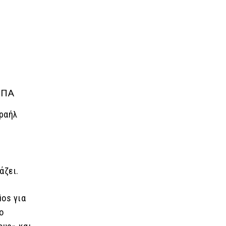
ΗΠΑ
ραήλ
άζει.
ios για
ο