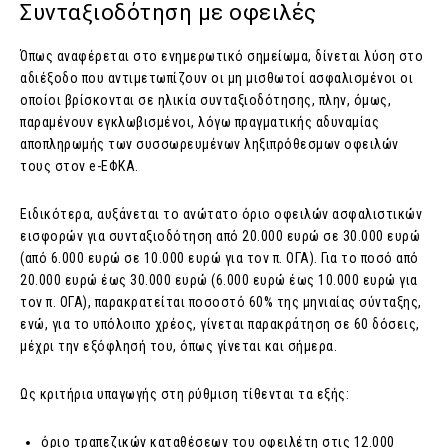
Συνταξιοδότηση με οφειλές
Όπως αναφέρεται στο ενημερωτικό σημείωμα, δίνεται λύση στο
αδιέξοδο που αντιμετωπίζουν οι μη μισθωτοί ασφαλισμένοι οι
οποίοι βρίσκονται σε ηλικία συνταξιοδότησης, πλην, όμως,
παραμένουν εγκλωβισμένοι, λόγω πραγματικής αδυναμίας
αποπληρωμής των συσσωρευμένων ληξιπρόθεσμων οφειλών
τους στον e-ΕΦΚΑ.
Ειδικότερα, αυξάνεται το ανώτατο όριο οφειλών ασφαλιστικών
εισφορών για συνταξιοδότηση από 20.000 ευρώ σε 30.000 ευρώ
(από 6.000 ευρώ σε 10.000 ευρώ για τον π. ΟΓΑ). Για το ποσό από
20.000 ευρώ έως 30.000 ευρώ (6.000 ευρώ έως 10.000 ευρώ για
τον π. ΟΓΑ), παρακρατείται ποσοστό 60% της μηνιαίας σύνταξης,
ενώ, για το υπόλοιπο χρέος, γίνεται παρακράτηση σε 60 δόσεις,
μέχρι την εξόφλησή του, όπως γίνεται και σήμερα.
Ως κριτήρια υπαγωγής στη ρύθμιση τίθενται τα εξής:
όριο τραπεζικών καταθέσεων του οφειλέτη στις 12.000