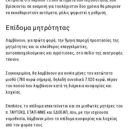
Εκτιμάται ότι περίπου 15.000 αιτήματα συνταξιοδότησης που
βρίσκονται σε αναμονή για τουλάχιστον δύο χρόνια θα μπορούν
να εκκαθαριστούν αυτόματα, μόλις ψηφιστεί η ρύθμιση.
Επίδομα μητρότητας
Λαμβάνουν, για πρώτη φορά, την 9μηνη παροχή προστασίας της
μητρότητας και οι ελεύθερες επαγγελματίες,
αυτοαπασχολούμενες και αγρότισσες, στο πεδίο της ανατροφής
τέκνου.
Συγκεκριμένα, θα λαμβάνουν για εννέα μήνες τον κατώτατο
μισθό (780 ευρώ σήμερα), δηλαδή συνολικά 7.020 ευρώ, πέραν
του ποσού που λαμβάνουν κατά τη διάρκεια κυοφορίας και
λοχείας.
Επιπλέον, το επίδομα επεκτείνεται και σε μισθωτές μητέρες του
π. ΤΑΥΤΕΚΩ, ΕΤΑΠ-ΜΜΕ και ΕΔΟΕΑΠ, που, με την ισχύουσα
νομοθεσία, λάμβαναν μόνο το επίδομα κυοφορίας και λοχείας
από τον φορέα τους.