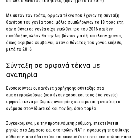
επήλθε ο θάνατος του γονέα, (πριν ή μετά το 2016).
Με αυτόν τον τρόπο, ορφανά τέκνα που έχαναν τη σύνταξη
θανάτου του γονέα τους, μόλις συμπλήρωναν τα 18 τους έτη,
εάν ο θάνατος γονέα είχε επέλθει προ του 2016 και δεν
σπούδαζαν, πλέον θα την λαμβάνουν για έξι επιπλέον χρόνια,
όπως ακριβώς συμβαίνει, όταν ο θάνατος του γονέα επήλθε,
μετά το 2016.
Σύνταξη σε ορφανά τέκνα με
αναπηρία
Ενοποιούνται οι κανόνες χορήγησης σύνταξης στα
αμφοτεροπλεύρως (που έχουν χάσει και τους δύο γονείς)
ορφανά τέκνα με βαριές αναπηρίες και αίρεται η ανισότητα
ανάμεσα στον Ιδιωτικό και τον δημόσιο τομέα.
Συγκεκριμένα, με την προτεινόμενη ρύθμιση, επεκτείνεται
ρητώς στο Δημόσιο και στο πρώην ΝΑΤ η εφαρμογή της ειδικής
ρύθμισης, που ήδη ισχύει και εφαρμόζεται στις περιπτώσεις που