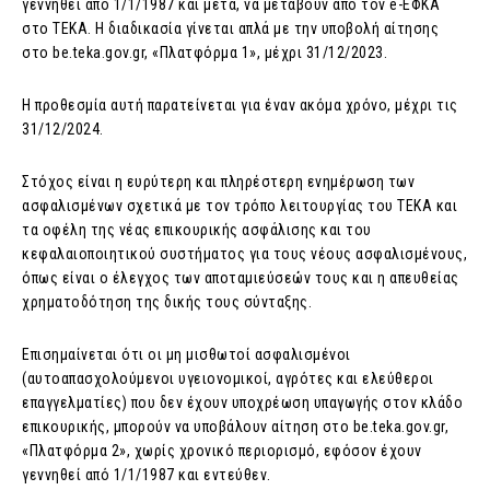
γεννηθεί από 1/1/1987 και μετά, να μεταβούν από τον e-ΕΦΚΑ
στο ΤΕΚΑ. Η διαδικασία γίνεται απλά με την υποβολή αίτησης
στο be.teka.gov.gr, «Πλατφόρμα 1», μέχρι 31/12/2023.
Η προθεσμία αυτή παρατείνεται για έναν ακόμα χρόνο, μέχρι τις
31/12/2024.
Στόχος είναι η ευρύτερη και πληρέστερη ενημέρωση των
ασφαλισμένων σχετικά με τον τρόπο λειτουργίας του ΤΕΚΑ και
τα οφέλη της νέας επικουρικής ασφάλισης και του
κεφαλαιοποιητικού συστήματος για τους νέους ασφαλισμένους,
όπως είναι ο έλεγχος των αποταμιεύσεών τους και η απευθείας
χρηματοδότηση της δικής τους σύνταξης.
Επισημαίνεται ότι οι μη μισθωτοί ασφαλισμένοι
(αυτοαπασχολούμενοι υγειονομικοί, αγρότες και ελεύθεροι
επαγγελματίες) που δεν έχουν υποχρέωση υπαγωγής στον κλάδο
επικουρικής, μπορούν να υποβάλουν αίτηση στο be.teka.gov.gr,
«Πλατφόρμα 2», χωρίς χρονικό περιορισμό, εφόσον έχουν
γεννηθεί από 1/1/1987 και εντεύθεν.