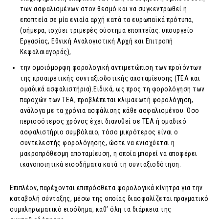
των ασφαλισμένων στον θεσμό και να συγκεντρωθεί η
εποπτεία σε μία ενιαία αρχή κατά τα ευρωπαϊκά πρότυπα,
(σήμερα, ισχύει τριμερές σύστημα εποπτείας: υπουργείο
Εργασίας, Εθνική Αναλογιστική Αρχή και Επιτροπή
Κεφαλαιαγοράς),
την ομοιόμορφη φορολογική αντιμετώπιση των προϊόντων
της προαιρετικής συνταξιοδοτικής αποταμίευσης (ΤΕΑ και
ομαδικά ασφαλιστήρια).Ειδικά, ως προς τη φορολόγηση των
παροχών των ΤΕΑ, προβλέπεται κλιμακωτή φορολόγηση,
ανάλογα με τα χρόνια ασφάλισης κάθε ασφαλισμένου. Όσο
περισσότερος χρόνος έχει διανυθεί σε ΤΕΑ ή ομαδικό
ασφαλιστήριο συμβόλαιο, τόσο μικρότερος είναι ο
συντελεστής φορολόγησης, ώστε να ενισχύεται η
μακροπρόθεσμη αποταμίευση, η οποία μπορεί να αποφέρει
ικανοποιητικά εισοδήματα κατά τη συνταξιοδότηση.
Επιπλέον, παρέχονται επιπρόσθετα φορολογικά κίνητρα για την
καταβολή σύνταξης, μέσω της οποίας διασφαλίζεται πραγματικό
συμπληρωματικό εισόδημα, καθ’ όλη τα διάρκεια της