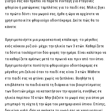
γιατρό σας εάν πρέπει να πάρετε συνταγή για σταγόνες
φθορίου ή μασώμενες ταμπλέτες για το παιδί σας. Μόλις βγει
το πρώτο δόντι του μωρού σας, ήρθε η ώρα να αρχίσετε να
χρησιμοποιείτε φθοριούχο οδοντόκρεμα. Δείτε πώς θα το
κάνετε:
Χρησιμοποιήστε μια μικροσκοπική επάλειψη -το μέγεθος
ενός κόκκου ρυζιού- μέχρι την ηλικία των 3 ετών. Καθαρίζετε
τα δόντια τουλάχιστον δύο φορές την ημέρα. Είναι καλύτερο να
τα καθαρίζετε αμέσως μετά το πρωινό και πριν από τον ύπνο.
Χρησιμοποιήστε ποσότητα φθοριούχου οδοντόκρεμας σε
μέγεθος μπιζελιού όταν το παιδί σας είναι 3 ετών. Μάθετε
στο παιδί σας να φτύνει χωρίς να ξεπλένει. Βοηθήστε ή
επιβλέπετε τα παιδιά κατά τη διάρκεια του βουρτσίσματος
των δοντιών μέχρι να κατακτήσουν την εργασία, συνήθως σε
ηλικία περίπου 10 ετών. Μην βάζετε το μωρό σας για ύπνο με
μπιμπερό τη νύχτα ή την ώρα του μεσημεριανού ύπνου. Επίσης,
δεν είναι καλή ιδέα να αφήνετε το μωρό σας να χρησιμοποιεί