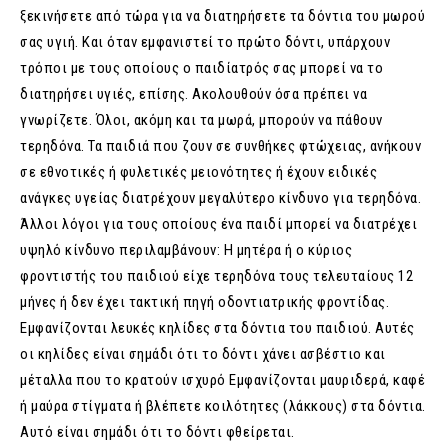
ξεκινήσετε από τώρα για να διατηρήσετε τα δόντια του μωρού
σας υγιή. Και όταν εμφανιστεί το πρώτο δόντι, υπάρχουν
τρόποι με τους οποίους ο παιδίατρός σας μπορεί να το
διατηρήσει υγιές, επίσης. Ακολουθούν όσα πρέπει να
γνωρίζετε. Όλοι, ακόμη και τα μωρά, μπορούν να πάθουν
τερηδόνα. Τα παιδιά που ζουν σε συνθήκες φτώχειας, ανήκουν
σε εθνοτικές ή φυλετικές μειονότητες ή έχουν ειδικές
ανάγκες υγείας διατρέχουν μεγαλύτερο κίνδυνο για τερηδόνα.
Άλλοι λόγοι για τους οποίους ένα παιδί μπορεί να διατρέχει
υψηλό κίνδυνο περιλαμβάνουν: Η μητέρα ή ο κύριος
φροντιστής του παιδιού είχε τερηδόνα τους τελευταίους 12
μήνες ή δεν έχει τακτική πηγή οδοντιατρικής φροντίδας.
Εμφανίζονται λευκές κηλίδες στα δόντια του παιδιού. Αυτές
οι κηλίδες είναι σημάδι ότι το δόντι χάνει ασβέστιο και
μέταλλα που το κρατούν ισχυρό Εμφανίζονται μαυριδερά, καφέ
ή μαύρα στίγματα ή βλέπετε κοιλότητες (λάκκους) στα δόντια.
Αυτό είναι σημάδι ότι το δόντι φθείρεται.