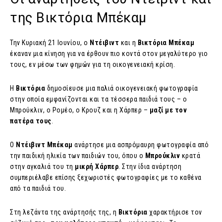
της Βικτόρια Μπέκαμ
Την Κυριακή 21 Ιουνίου, ο
Ντέιβιντ
και η
Βικτόρια Μπέκαμ
έκαναν μια κίνηση για να έρθουν πιο κοντά στον μεγαλύτερο γιο
τους, εν μέσω των φημών για τη οικογενειακή κρίση.
Η
Βικτόρια
δημοσίευσε μια παλιά οικογενειακή φωτογραφία
στην οποία εμφανίζονται και τα τέσσερα παιδιά τους – ο
Μπρούκλιν, ο Ρομέο, ο Κρουζ και η Χάρπερ –
μαζί με τον
πατέρα τους
.
Ο
Ντέιβιντ Μπέκαμ
ανάρτησε μια ασπρόμαυρη φωτογραφία από
την παιδική ηλικία των παιδιών του, όπου ο
Μπρούκλιν
κρατά
στην αγκαλιά του τη
μικρή Χάρπερ
. Στην ίδια ανάρτηση
συμπεριέλαβε επίσης ξεχωριστές φωτογραφίες με το καθένα
από τα παιδιά του.
Στη λεζάντα της ανάρτησής της, η
Βικτόρια
χαρακτήρισε τον