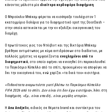
κάνοντας μάλιστα μία
ιδιαίτερα κερδοφόρα διαφήμιση
.
Ο Μπρούκλιν Μπέκαμ φέρεται να εισέπραξε τουλάχιστον 1
εκατομμύριο δολάρια για το διαφημιστικό spot της DoorDash –
στην οποία αστειεύεται με την εν εξελίξει οικογενειακή του
διαμάχη.
Ο πρωτότοκος γιος του Ντέιβιντ και της Βικτόρια Μπέκαμ
βρέθηκε αντιμέτωπος με κύμα αντιδράσεων στο διαδίκτυο, με
πολλούς χρήστες να εμφανίζονται
ενοχλημένοι από το
διαφημιστικό
, στο οποίο αφήνει να εννοηθεί ότι παρακολουθεί
το Παγκόσμιο Κύπελλο από το σπίτι, προκειμένου να αποφύγει να
δει την οικογένειά του, ενώ χαρίζει «τα δικά του» εισιτήρια.
«Πιθανότατα αναρωτιέστε γιατί βλέπω το Παγκόσμιο Κύπελλο
FIFA 2026 από το σπίτι. Δεν είναι ότι δεν έχω εισιτήρια
», λέει στη
διαφήμιση.
«Εμ… είναι επειδή… είναι μεγάλη ιστορία».
Η
Ana Andjelic
, ειδικός σε θέματα brand και συντάκτρια του