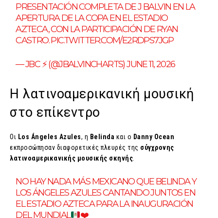
PRESENTACIÓN COMPLETA DE J BALVIN EN LA
APERTURA DE LA COPA EN EL ESTADIO
AZTECA, CON LA PARTICIPACIÓN DE RYAN
CASTRO.
PIC.TWITTER.COM/E2RDPS7JGP
— JBC ⚡️ (@JBALVINCHARTS) JUNE 11, 2026
Η λατινοαμερικανική μουσική
στο επίκεντρο
Οι
Los Ángeles Azules
, η
Belinda
και ο
Danny Ocean
εκπροσώπησαν διαφορετικές πλευρές της
σύγχρονης
λατινοαμερικανικής μουσικής σκηνής
.
NO HAY NADA MÁS MEXICANO QUE BELINDA Y
LOS ÁNGELES AZULES CANTANDO JUNTOS EN
EL ESTADIO AZTECA PARA LA INAUGURACIÓN
DEL MUNDIAL
❤️