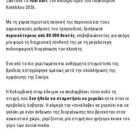
ζωντανά το
«Dai Dai»
, τον επίσημο ύμνο του Παγκοσμίου
Κυπέλλου 2026.
Με τη χαρακτηριστική σκηνική της παρουσία και τους
αφρικανικούς ρυθμούς του τραγουδιού, ξεσήκωσε
περισσότερους από 80.000 θεατές
, επιβεβαιώνοντας για ακόμη
μία φορά τη διαχρονική σύνδεσή της με τη μεγαλύτερη
ποδοσφαιρική διοργάνωση του πλανήτη.
Ένα από τα πιο χαριτωμένα και αυθόρμητα στιγμιότυπα της
βραδιάς καταγράφηκε αμέσως μετά την ολοκλήρωση της
εμφάνισης της Σακίρα.
Η Κολομβιανή σταρ έδειχνε να απολαμβάνει τόσο πολύ τη
στιγμή, που
δεν ήθελε να σταματήσει να χορεύει
ούτε όταν οι
προβολείς έσβησαν. Η κάμερα την «συνέλαβε» να χορεύει και να
γελάει με έναν άνθρωπο της διοργάνωσης που βρισκόταν στον
αγωνιστικό χώρο, χαρίζοντας μία στιγμή που γρήγορα έκανε τον
γύρο των social media.