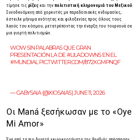
τίμησε τις
ρίζες
και την
πολιτιστική κληρονομιά του Μεξικού
.
Συνοδευόμενη από χορευτές με παραδοσιακές ενδυμασίες,
έστειλε μήνυμα ενότητας και φιλοξενίας προς όλους τους
λαούς του κόσμου, μετατρέποντας την έναρξη του τουρνουά σε
μια γιορτή πολιτισμών.
WOW SIN PALABRAS QUE GRAN
PRESENTACIÓN LA DE #LILADOWNS EN EL
#MUNDIAL
PIC.TWITTER.COM/872XGMPNQF
— GABYSAIA (@XIOSAIAS) JUNE 11, 2026
Οι Maná ξεσήκωσαν με το «Oye
Mi Amor»
Ένα από τα πιο δυνατά χειροκροτήματα της βραδιάς απέσπασαν