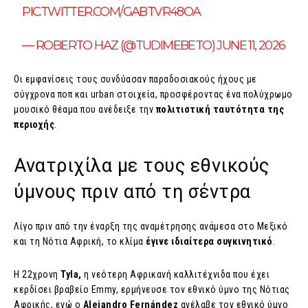
PIC.TWITTER.COM/GABTVR48OA
— ROBERTO HAZ (@TUDIMEBETO) JUNE 11, 2026
Οι εμφανίσεις τους συνδύασαν παραδοσιακούς ήχους με
σύγχρονα ποπ και urban στοιχεία, προσφέροντας ένα πολύχρωμο
μουσικό θέαμα που ανέδειξε την
πολιτιστική ταυτότητα της
περιοχής
.
Ανατριχίλα με τους εθνικούς
ύμνους πριν από τη σέντρα
Λίγο πριν από την έναρξη της αναμέτρησης ανάμεσα στο Μεξικό
και τη Νότια Αφρική, το κλίμα
έγινε ιδιαίτερα συγκινητικό
.
Η 22χρονη
Tyla,
η νεότερη Αφρικανή καλλιτέχνιδα που έχει
κερδίσει βραβείο Emmy, ερμήνευσε τον εθνικό ύμνο της Νότιας
Αφρικής, ενώ ο
Alejandro Fernández
ανέλαβε τον εθνικό ύμνο