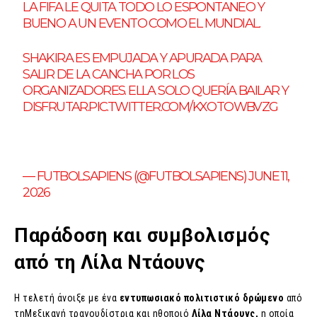
LA FIFA LE QUITA TODO LO ESPONTANEO Y
BUENO A UN EVENTO COMO EL MUNDIAL.
SHAKIRA ES EMPUJADA Y APURADA PARA
SALIR DE LA CANCHA POR LOS
ORGANIZADORES. ELLA SOLO QUERÍA BAILAR Y
DISFRUTAR.
PIC.TWITTER.COM/KXOTOWBVZG
— FUTBOLSAPIENS (@FUTBOLSAPIENS) JUNE 11,
2026
Παράδοση και συμβολισμός
από τη Λίλα Ντάουνς
Η τελετή άνοιξε με ένα
εντυπωσιακό πολιτιστικό δρώμενο
από
τηΜεξικανή τραγουδίστρια και ηθοποιό
Λίλα Ντάουνς,
η οποία