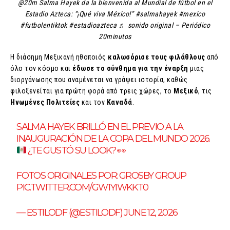
@20m Salma Hayek da la bienvenida al Mundial de fútbol en el
Estadio Azteca: “¡Qué viva México!” #salmahayek #mexico
#futbolentiktok #estadioazteca ♬ sonido original – Periódico
20minutos
Η διάσημη Μεξικανή ηθοποιός
καλωσόρισε τους φιλάθλους
από
όλο τον κόσμο και
έδωσε το σύνθημα για την έναρξη
μιας
διοργάνωσης που αναμένεται να γράψει ιστορία, καθώς
φιλοξενείται για πρώτη φορά από τρεις χώρες, το
Μεξικό
, τις
Ηνωμένες Πολιτείες
και τον
Καναδά
.
SALMA HAYEK BRILLÓ EN EL PREVIO A LA
INAUGURACIÓN DE LA COPA DEL MUNDO 2026.
¿TE GUSTÓ SU LOOK?
👀
FOTOS ORIGINALES POR: GROSBY GROUP
PIC.TWITTER.COM/GW1YIWKKT0
— ESTILODF (@ESTILODF) JUNE 12, 2026