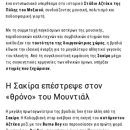
ένα εντυπωσιακό υπερθέαμα στο ιστορικό
Στάδιο Αζτέκα της
Πόλης του Μεξικού
, συνδυάζοντας μουσική, πολιτισμό και
ποδοσφαιρική γιορτή.
Με τη συμμετοχή παγκόσμιων αστέρων της μουσικής,
παραδοσιακών καλλιτεχνών και συμβολικών στιγμών που
ανέδειξαν την
ταυτότητα της διοργανώτριας χώρας
, η βραδιά
έδωσε την ιδανική έναρξη για το μεγαλύτερο αθλητικό γεγονός
του πλανήτη. Από τη συγκλονιστική εμφάνιση της
Σακίρα
μέχρι
τις συγκινητικές ερμηνείες των εθνικών ύμνων, υπήρξαν
στιγμές που ξεχώρισαν.
Η Σακίρα επέστρεψε στον
«θρόνο» του Μουντιάλ
Η μεγάλη πρωταγωνίστρια της βραδιάς δεν ήταν άλλη από τη
Σακίρα
. Η Κολομβιανή σταρ ανέβηκε στη σκηνή του
κατάμεστου
Αζτέκα
μαζί με τον
Burna Boy
και παρουσίασαν για πρώτη φορά