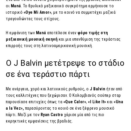
οι
Maná
. Το θρυλικό μεξικανικό συγκρότημα ερμήνευσε το
ιστορικό
«Oye Mi Amor»
, με το κοινό να συμμετέχει μαζικά
τραγουδώντας τους στίχους.
Η εμφάνιση των
Maná
αποτέλεσε έναν
φόρο τιμής στη
μεξικανική μουσική σκηνή
και μια υπενθύμιση της τεράστιας
επιρροής τους στη λατινοαμερικανική μουσική.
Ο J Balvin μετέτρεψε το στάδιο
σε ένα τεράστιο πάρτι
Με ενέργεια, χορό και λατινικούς ρυθμούς, ο
J Balvin
ήταν από
τους καλλιτέχνες που ξεχώρισαν. Ο Κολομβιανός σούπερ σταρ
παρουσίασε επιτυχίες όπως τα
«Que Calor»
,
«I Like It»
και
«Una
a la Vez»,
παρασύροντας το κοινό σε ένα ξέφρενο μουσικό
πάρτι. Μαζί με τον
Ryan Castro
χάρισε μία από τις πιο
εκρηκτικές εμφανίσεις της βραδιάς.