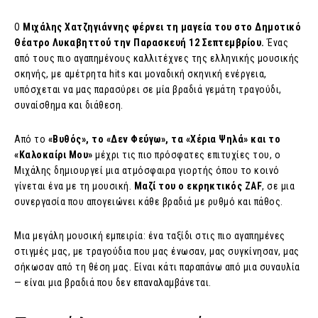
Ο
Μιχάλης Χατζηγιάννης φέρνει τη μαγεία του στο Δημοτικό
Θέατρο Λυκαβηττού την Παρασκευή 12 Σεπτεμβρίου.
Ένας
από τους πιο αγαπημένους καλλιτέχνες της ελληνικής μουσικής
σκηνής, με αμέτρητα hits και μοναδική σκηνική ενέργεια,
υπόσχεται να μας παρασύρει σε μία βραδιά γεμάτη τραγούδι,
συναίσθημα και διάθεση.
Από το
«Βυθός», το «Δεν Φεύγω», τα «Χέρια Ψηλά» και το
«Καλοκαίρι Μου»
μέχρι τις πιο πρόσφατες επιτυχίες του, ο
Μιχάλης δημιουργεί μια ατμόσφαιρα γιορτής όπου το κοινό
γίνεται ένα με τη μουσική.
Μαζί του ο εκρηκτικός ZAF
, σε μια
συνεργασία που απογειώνει κάθε βραδιά με ρυθμό και πάθος.
Μια μεγάλη μουσική εμπειρία: ένα ταξίδι στις πιο αγαπημένες
στιγμές μας, με τραγούδια που μας ένωσαν, μας συγκίνησαν, μας
σήκωσαν από τη θέση μας. Είναι κάτι παραπάνω από μια συναυλία
— είναι μια βραδιά που δεν επαναλαμβάνεται.