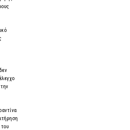
ρους
ικό
ς
δεν
 έλεγχο
 την
ραντίνα
πιτήρηση
 του