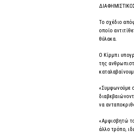
ΔΙΑΦΗΜΙΣΤΙΚΟ
Το σχέδιο απόφ
οποίο αντιτίθε
θύλακα.
Ο Κίρμπι υπογ
της ανθρωπιστ
καταλαβαίνουμ
«Συμφωνούμε σ
διαβεβαιώνοντ
να ανταποκριθ
«Αμφισβητώ το
άλλο τρόπο, ι