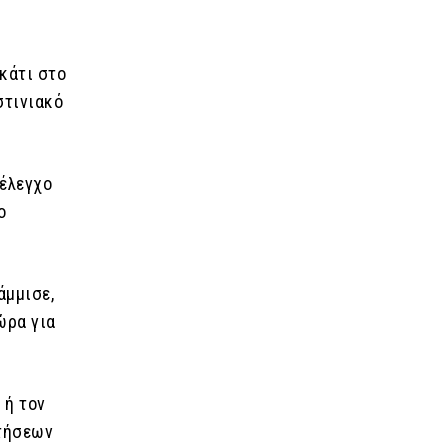
κάτι στο
στινιακό
 έλεγχο
ο
άμμισε,
ώρα για
 ή τον
ητήσεων