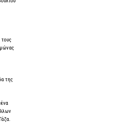
βουλίου
 τους
ιμώνας
δα της
μένα
άλλων
Γάζα.