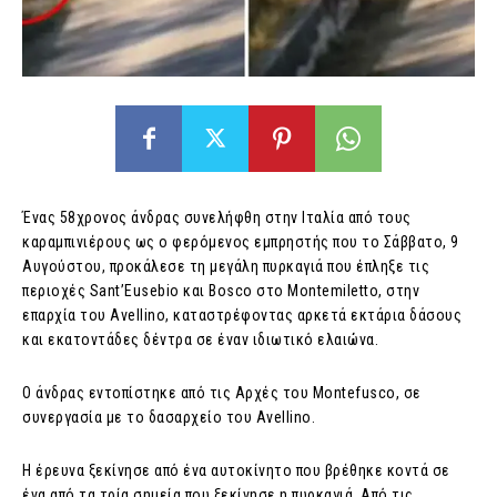
Ένας 58χρονος άνδρας συνελήφθη στην Ιταλία από τους
καραμπινιέρους ως ο φερόμενος εμπρηστής που το Σάββατο, 9
Αυγούστου, προκάλεσε τη μεγάλη πυρκαγιά που έπληξε τις
περιοχές Sant’Eusebio και Bosco στο Montemiletto, στην
επαρχία του Avellino, καταστρέφοντας αρκετά εκτάρια δάσους
και εκατοντάδες δέντρα σε έναν ιδιωτικό ελαιώνα.
Ο άνδρας εντοπίστηκε από τις Αρχές του Montefusco, σε
συνεργασία με το δασαρχείο του Avellino.
Η έρευνα ξεκίνησε από ένα αυτοκίνητο που βρέθηκε κοντά σε
ένα από τα τρία σημεία που ξεκίνησε η πυρκαγιά. Από τις