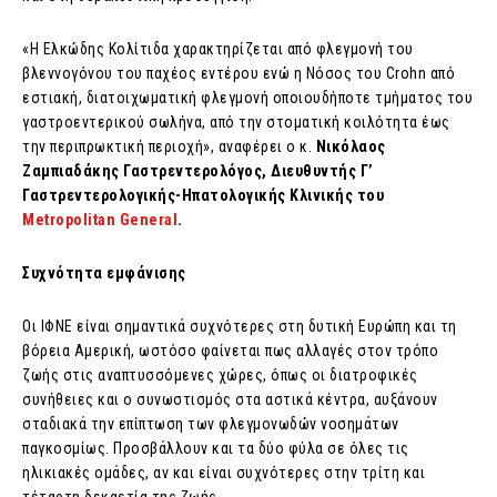
«Η Ελκώδης Κολίτιδα χαρακτηρίζεται από φλεγμονή του
βλεννογόνου του παχέος εντέρου ενώ η Νόσος του Crohn από
εστιακή, διατοιχωματική φλεγμονή οποιουδήποτε τμήματος του
γαστροεντερικού σωλήνα, από την στοματική κοιλότητα έως
την περιπρωκτική περιοχή», αναφέρει ο κ.
Νικόλαος
Ζαμπιαδάκης Γαστρεντερολόγος, Διευθυντής Γ’
Γαστρεντερολογικής-Ηπατολογικής Κλινικής του
Metropolitan General
.
Συχνότητα εμφάνισης
Οι ΙΦΝΕ είναι σημαντικά συχνότερες στη δυτική Ευρώπη και τη
βόρεια Αμερική, ωστόσο φαίνεται πως αλλαγές στον τρόπο
ζωής στις αναπτυσσόμενες χώρες, όπως οι διατροφικές
συνήθειες και ο συνωστισμός στα αστικά κέντρα, αυξάνουν
σταδιακά την επίπτωση των φλεγμονωδών νοσημάτων
παγκοσμίως. Προσβάλλουν και τα δύο φύλα σε όλες τις
ηλικιακές ομάδες, αν και είναι συχνότερες στην τρίτη και