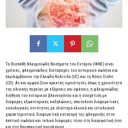
Τα Ιδιοπαθή Φλεγμονώδη Νοσήματα του Εντέρου (ΙΦΝΕ) είναι
χρόνιες, φλεγμονώδεις διαταραχές του εντερικού σωλήνα και
περιλαμβάνουν την Ελκώδη Κολίτιδα (UC) και τη Νόσο Crohn
(CD). Αν και εμφανίζουν αρκετές ομοιότητες όπως η χρονιότητα
της κλινικής πορείας με εξάρσεις και υφέσεις, η φλεγμονώδης
διήθηση του εντερικού βλεννογόνου και η συσχέτιση με
διάφορες εξωεντερικές εκδηλώσεις, αποτελούν διαφορετικές
νοσολογικές οντότητες με ιδιαίτερα κλινικά και ιστολογικά
χαρακτηριστικά, διαφορετική κατανομή της φλεγμονής στον
πεπτικό σωλήνα και τελικά διαφορές τόσο στη διαγνωστική όσο
και στη θεραπευτική προσέγγιση.