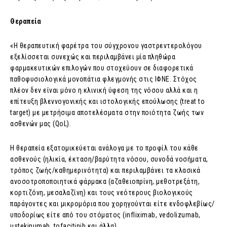
Θεραπεία
«Η θεραπευτική φαρέτρα του σύγχρονου γαστρεντερολόγου
εξελίσσεται συνεχώς και περιλαμβάνει μία πληθώρα
φαρμακευτικών επιλογών που στοχεύουν σε διαφορετικά
παθοφυσιολογικά μονοπάτια φλεγμονής στις ΙΦΝΕ. Στόχος
πλέον δεν είναι μόνο η κλινική ύφεση της νόσου αλλά και η
επίτευξη βλεννογονικής και ιστολογικής επούλωσης (treat to
target) με μετρήσιμα αποτελέσματα στην ποιότητα ζωής των
ασθενών μας (QoL).
Η θεραπεία εξατομικεύεται ανάλογα με το προφίλ του κάθε
ασθενούς (ηλικία, έκταση/βαρύτητα νόσου, συνοδά νοσήματα,
τρόπος ζωής/καθημερινότητα) και περιλαμβάνει τα κλασικά
ανοσοτροποποιητικά φάρμακα (αζαθειοπρίνη, μεθοτρεξάτη,
κορτιζόνη, μεσαλαζίνη) και τους νεότερους βιολογικούς
παράγοντες και μικρομόρια που χορηγούνται είτε ενδοφλεβίως/
υποδορίως είτε από του στόματος (infliximab, vedolizumab,
ustekinumab, tofacitinib και άλλα).