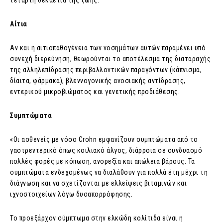
τέταρτη δεκαετία της ζωής.
Αίτια
Αν και η αιτιοπαθογένεια των νοσημάτων αυτών παραμένει υπό
συνεχή διερεύνηση, θεωρούνται το αποτέλεσμα της διαταραχής
της αλληλεπίδρασης περιβαλλοντικών παραγόντων (κάπνισμα,
δίαιτα, φάρμακα), βλεννογονικής ανοσιακής αντίδρασης,
εντερικού μικροβιώματος και γενετικής προδιάθεσης.
Συμπτώματα
«Οι ασθενείς με νόσο Crohn εμφανίζουν συμπτώματα από το
γαστρεντερικό όπως κοιλιακό άλγος, διάρροια σε συνδυασμό
πολλές φορές με κόπωση, ανορεξία και απώλεια βάρους. Τα
συμπτώματα ενδεχομένως να διαλάθουν για πολλά έτη μέχρι τη
διάγνωση και να σχετίζονται με ελλείψεις βιταμινών και
ιχνοστοιχείων λόγω δυσαπορρόφησης.
Το προεξάρχον σύμπτωμα στην ελκώδη κολίτιδα είναι η