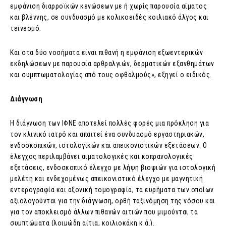
εμφάνιση διαρροϊκών κενώσεων με ή χωρίς παρουσία αίματος
και βλέννης, σε συνδυασμό με κολικοειδές κοιλιακό άλγος και
τεινεσμό.
Και στα δύο νοσήματα είναι πιθανή η εμφάνιση εξωεντερικών
εκδηλώσεων με παρουσία αρθραλγιών, δερματικών εξανθημάτων
και συμπτωματολογίας από τους οφθαλμούς», εξηγεί ο ειδικός.
Διάγνωση
Η διάγνωση των ΙΦΝΕ αποτελεί πολλές φορές μια πρόκληση για
τον κλινικό ιατρό και απαιτεί ένα συνδυασμό εργαστηριακών,
ενδοσκοπικών, ιστολογικών και απεικονιστικών εξετάσεων. Ο
έλεγχος περιλαμβάνει αιματολογικές και κοπρανολογικές
εξετάσεις, ενδοσκοπικό έλεγχο με λήψη βιοψιών για ιστολογική
μελέτη και ενδεχομένως απεικονιστικό έλεγχο με μαγνητική
εντερογραφία και αξονική τομογραφία, τα ευρήματα των οποίων
αξιολογούνται για την διάγνωση, ορθή ταξινόμηση της νόσου και
για τον αποκλεισμό άλλων πιθανών αιτιών που μιμούνται τα
συμπτώματα (λοιμώδη αίτια, κοιλιοκάκη κ.ά.).