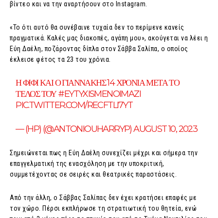
βίντεο και να την αναρτήσουν στο Instagram.
«Το ότι αυτό θα συνέβαινε τυχαία δεν το περίμενε κανείς
πραγματικά. Καλές μας διακοπές, αγάπη μου», ακούγεται να λέει η
Εύη Δαέλη, ποζάροντας δίπλα στον Σάββα Σαλίπα, ο οποίος
έκλεισε φέτος τα 23 του χρόνια.
Η ΦΙΦΙ ΚΑΙ Ο ΓΙΑΝΝΑΚΗΣ 14 ΧΡΟΝΙΑ ΜΕΤΑ ΤΟ
ΤΕΛΟΣ ΤΟΥ
#EYTYXISMENOIMAZI
PIC.TWITTER.COM/RECFTLI7YT
— (HP) (@ANTONIOUHARRYP)
AUGUST 10, 2023
Σημειώνεται πως η Εύη Δαέλη συνεχίζει μέχρι και σήμερα την
επαγγελματική της ενασχόληση με την υποκριτική,
συμμετέχοντας σε σειρές και θεατρικές παραστάσεις.
Από την άλλη, ο Σάββας Σαλίπας δεν έχει κρατήσει επαφές με
τον χώρο. Πέρσι εκπλήρωσε τη στρατιωτική του θητεία, ενώ