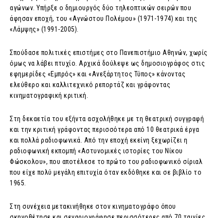
αγώνων. Υπήρξε ο δημιουργός δύο τηλεοπτικών σειρών που
άφησαν εποχή, του «Αγνώστου Πολέμου» (1971-1974) και της
«Λάμψης» (1991-2005).
Σπούδασε πολιτικές επιστήμες στο Πανεπιστήμιο Αθηνών, χωρίς
όμως να λάβει πτυχίο. Αρχικά δούλεψε ως δημοσιογράφος στις
εφημερίδες «Εμπρός» και «Ανεξάρτητος Τύπος» κάνοντας
ελεύθερο και καλλιτεχνικό ρεπορτάζ και γράφοντας
κινηματογραφική κριτική.
Στη δεκαετία του εξήντα ασχολήθηκε με τη θεατρική συγγραφή
και την κριτική γράφοντας περισσότερα από 10 θεατρικά έργα
και πολλά ραδιοφωνικά. Από την εποχή εκείνη ξεχωρίζει η
ραδιοφωνική εκπομπή «Αστυνομικές ιστορίες του Νίκου
Φώσκολου», που αποτέλεσε το πρώτο του ραδιοφωνικό σίριαλ
που είχε πολύ μεγάλη επιτυχία όταν εκδόθηκε και σε βιβλίο το
1965.
Στη συνέχεια μετακινήθηκε στον κινηματογράφο όπου
σκηνοθέτησε και σεναριογράφησε περισσότερες από 70 ταινίες,