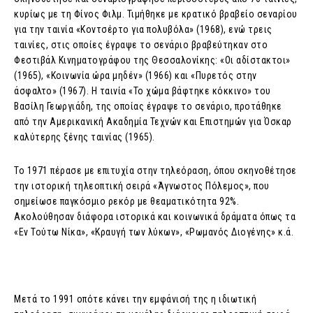
κυρίως με τη Φίνος Φιλμ. Τιμήθηκε με κρατικό βραβείο σεναρίου
για την ταινία «Κοντσέρτο για πολυβόλα» (1968), ενώ τρεις
ταινίες, στις οποίες έγραψε το σενάριο βραβεύτηκαν στο
Φεστιβάλ Κινηματογράφου της Θεσσαλονίκης: «Οι αδίστακτοι»
(1965), «Κοινωνία ώρα μηδέν» (1966) και «Πυρετός στην
άσφαλτο» (1967). Η ταινία «Το χώμα βάφτηκε κόκκινο» του
Βασίλη Γεωργιάδη, της οποίας έγραψε το σενάριο, προτάθηκε
από την Αμερικανική Ακαδημία Τεχνών και Επιστημών για Όσκαρ
καλύτερης ξένης ταινίας (1965).
Το 1971 πέρασε με επιτυχία στην τηλεόραση, όπου σκηνοθέτησε
την ιστορική τηλεοπτική σειρά «Άγνωστος Πόλεμος», που
σημείωσε παγκόσμιο ρεκόρ με θεαματικότητα 92%.
Ακολούθησαν διάφορα ιστορικά και κοινωνικά δράματα όπως τα
«Εν Τούτω Νίκα», «Κραυγή των λύκων», «Ρωμανός Διογένης» κ.ά.
Μετά το 1991 οπότε κάνει την εμφάνισή της η ιδιωτική