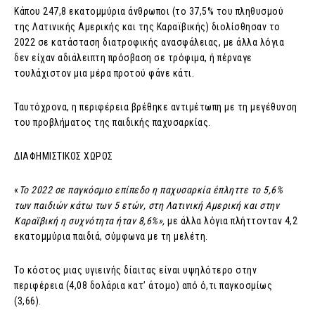
Κάπου 247,8 εκατομμύρια άνθρωποι (το 37,5% του πληθυσμού
της Λατινικής Αμερικής και της Καραϊβικής) διολίσθησαν το
2022 σε κατάσταση διατροφικής ανασφάλειας, με άλλα λόγια
δεν είχαν αδιάλειπτη πρόσβαση σε τρόφιμα, ή πέρναγε
τουλάχιστον μια μέρα προτού φάνε κάτι.
Ταυτόχρονα, η περιφέρεια βρέθηκε αντιμέτωπη με τη μεγέθυνση
του προβλήματος της παιδικής παχυσαρκίας.
ΔΙΑΦΗΜΙΣΤΙΚΟΣ ΧΩΡΟΣ
«
Το 2022 σε παγκόσμιο επίπεδο η παχυσαρκία έπληττε το 5,6%
των παιδιών κάτω των 5 ετών, στη Λατινική Αμερική και στην
Καραϊβική η συχνότητα ήταν 8,6%»,
με άλλα λόγια πλήττονταν 4,2
εκατομμύρια παιδιά, σύμφωνα με τη μελέτη.
Το κόστος μιας υγιεινής δίαιτας είναι υψηλότερο στην
περιφέρεια (4,08 δολάρια κατ’ άτομο) από ό,τι παγκοσμίως
(3,66).