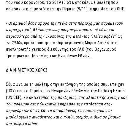
του νέου κορονοϊού, το 2019 (5,6%), αποκάλυψε μελέτη που
έδωσαν στη δημοσιότητα την Πέμπτη (9/11) υπηρεσίες του ΟΗΕ.
«
Οι αριθμοί όσον αφορά την πείνα στην περιοχή μας παραμένουν
ανησυχητικοί. Βλέπουμε πως απομακρυνόμαστε ολοένα και
περισσότερο από την υλοποίηση της ατζέντας “Πείνα μηδέν” ως
το 2030
», προειδοποίησε ο Ουρουγουανός Μάριο Λουβέτκιν,
αναπληρωτής γενικός διευθυντής του FAO (του Οργανισμού
Τροφίμων και Γεωργίας των Ηνωμένων Εθνών).
ΔΙΑΦΗΜΙΣΤΙΚΟΣ ΧΩΡΟΣ
Σύμφωνα με τη μελέτη, στην εκπόνηση της οποίας συμμετείχαν
(ΠΟΥ) και το Ταμείο των Ηνωμένων Εθνών για την Παιδική Ηλικία
(UNICEF), «
ο αντίκτυπος της πανδημίας, της κλιματικής κρίσης και
του πολέμου στην Ουκρανία επηρέασε την κατάσταση στην
περιφέρεια
» όπως και «
η επιβράδυνση των οικονομιών, οι
μισθολογικές ανισότητες και ο πληθωρισμός, ειδικά σε βασικά
διατροφικά είδη
».