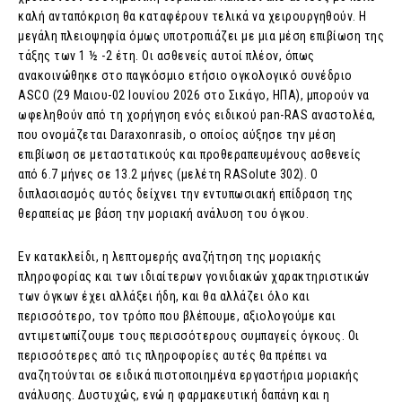
καλή ανταπόκριση θα καταφέρουν τελικά να χειρουργηθούν. Η
μεγάλη πλειοψηφία όμως υποτροπιάζει με μια μέση επιβίωση της
τάξης των 1 ½ -2 έτη. Οι ασθενείς αυτοί πλέον, όπως
ανακοινώθηκε στο παγκόσμιο ετήσιο ογκολογικό συνέδριο
ASCO (29 Μαιου-02 Ιουνίου 2026 στο Σικάγο, ΗΠΑ), μπορούν να
ωφεληθούν από τη χορήγηση ενός ειδικού pan-RAS αναστολέα,
που ονομάζεται Daraxonrasib, ο οποίος αύξησε την μέση
επιβίωση σε μεταστατικούς και προθεραπευμένους ασθενείς
από 6.7 μήνες σε 13.2 μήνες (μελέτη RASolute 302). Ο
διπλασιασμός αυτός δείχνει την εντυπωσιακή επίδραση της
θεραπείας με βάση την μοριακή ανάλυση του όγκου.
Εν κατακλείδι, η λεπτομερής αναζήτηση της μοριακής
πληροφορίας και των ιδιαίτερων γονιδιακών χαρακτηριστικών
των όγκων έχει αλλάξει ήδη, και θα αλλάζει όλο και
περισσότερο, τον τρόπο που βλέπουμε, αξιολογούμε και
αντιμετωπίζουμε τους περισσότερους συμπαγείς όγκους. Οι
περισσότερες από τις πληροφορίες αυτές θα πρέπει να
αναζητούνται σε ειδικά πιστοποιημένα εργαστήρια μοριακής
ανάλυσης. Δυστυχώς, ενώ η φαρμακευτική δαπάνη και η