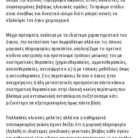
ακόμα την αξονική τομογραφία θώρακος στους καπνιστές, σε
συγκεκριμένες βεβαίως ηλικιακές ομάδες. Το πρώιμο στάδιο
είναι συνήθως και δυνητικά ιάσιμο διότι μπορεί κανείς να
εξαλείψει τον όγκο χειρουργικά.
Μέχρι πρόσφατα, ανάλογα με τα ιδιαίτερα χαρακτηριστικά του
όγκου, την κατάσταση των λεμφαδένων αλλά και τις όποιες
μοριακές πληροφορίες προκύπταν, υπολογίζαμε το σχετικό
κίνδυνο υποτροπής και προτείναμε τρόπους μείωσης του με
συστηματικές θεραπείες (χημειοθεραπείες, ορμονοθεραπείες,
ανοσοθεραπείες, αντισώματα κ.α.) ή με τοπικές μεθόδους όπως
η ακτινοθεραπεία. Στις περιπτώσεις δε που ο όγκος ήταν
ανεγχείρητος ή ήδη μεταστατικός προηγούνταν πάντα κάποια
συστηματική θεραπεία και στην ιδανική εκείνη περίπτωση που
βλέπαμε μια εντυπωσιακή ανταπόκριση συζητούσαμε κάτι
ριζικότερο σε εξατομικευμένη όμως πάντα βάση.
Πολλαπλές κλινικές μελέτες αλλά και η καθημερινά
συσσωρευμένη γνώση έχουν δείξει ότι η μοριακή πληροφορία
(δηλαδή οι ιδιαίτερες γονιδιακές-γενετικές βλάβες κάθε όγκου