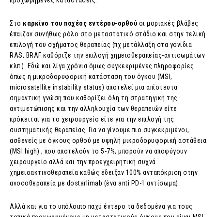
προχωρημένες καταστάσεις.
Στο
καρκίνο
του
παχέος
εντέρου-ορθού
οι μοριακές βλάβες
έπαιζαν συνήθως ρόλο στο μεταστατικό στάδιο και στην τελική
επιλογή του σχήματος θεραπείας (πχ μετάλλαξη στα γονίδια
RAS, BRAF καθόριζε την επιλογή χημειοθεραπείας-αντισωμάτων
κλπ.). Εδώ και λίγα χρόνια όμως συγκεκριμένες πληροφορίες
όπως η μικροδορυφορική κατάσταση του όγκου (MSI,
microsatellite instability status) αποτελεί μια απίστευτα
σημαντική γνώση που καθορίζει όλη τη στρατηγική της
αντιμετώπισης και την αλληλουχία των θεραπειών είτε
πρόκειται για το χειρουργείο είτε για την επιλογή της
συστηματικής θεραπείας. Για να γίνουμε πιο συγκεκριμένοι,
ασθενείς με όγκους ορθού με υψηλή μικροδορυφορική αστάθεια
(MSI high) , που αποτελούν το 5-7%, μπορούν να αποφύγουν
χειρουργείο αλλά και την προεγχειρητική συχνά
χημειοακτινοθεραπεία καθώς έδειξαν 100% ανταπόκριση στην
ανοσοθεραπεία με dostarlimab (ένα anti PD-1 αντίσωμα).
Αλλά και για το υπόλοιπο παχύ έντερο τα δεδομένα για τους