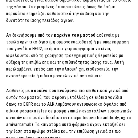
και ασθενούς) είναι εξίσου σημαντικός παράγοντας με το στάδιο
της νόσου. Σε ορισμένες δε περιπτώσεις όπως θα δούμε
παρακάτω επηρεάζει καθοριστικά την έκβαση και την
δυνατότητα ίασης πλειάδας όγκων.
Αν ξεκινήσουμε από τον
καρκίνο
του
μαστού
ασθενείς με
τριπλά αρνητικό όγκο (μη ορμονοευαίσθητο) ή με υπερέκφραση
του γονιδίου HER2, ακόμα και χειρουργήσιμοι να είναι,
ωφελούνται από τη χορηγηση προεγχειρητικής θεραπείας με
αύξηση της επιβίωσης και της πιθανότητας ίασης τους. Αυτή
περιλαμβάνει, εκτός από την κλασική χημειοθεραπεία, την
ανοσοθεραπεία ή ειδικά μονοκλωνικά αντισώματα.
Ασθενείς με
καρκίνο
του
πνεύμονα
, πιο επιθετικού γενικά από
αυτόν του μαστού, που φέρουν μετάλλαξη σε ειδικά γονίδια
όπως το EGFR και το ALK λαμβάνουν εντυπωσιακό όφελος από
ειδικά φάρμακα (είτε σε μορφή χαπιών-αναστολέων τυροσινικών
κινασών είτε με ένα διειδικο αντισωμα-bispecific antibody, πχ το
amivantamab). Τα καινοτόμα αυτά φάρμακα έχουν εκτοξεύσει
την ίαση στα πρώιμα στάδια και, την επιβίωση γενικά σε πιο