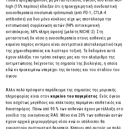
τοπικά προχωρημένους μη μεταστατικούς όγκους που είναι MSI-
high (15% περίπου) έδειξαν ότι η προεγχειρητική συνδυαστική
ανοσοθεραπεία nivolumab-ipilimumab (anti PD-1, CTLA-4
antibodies) για δυο μόνο κύκλους είχε ως αποτέλεσμα την
εντυπωσιακή συρρίκνωση αυτών (98% αντικειμενική
ανταπόκριση, 68% πλήρη ύφεση) (μελέτη NICHE-2). Στη
μεταστατική δε νόσο η ανοσοθεραπεία στους ασθενείς με
καρκίνο παχέος εντέρου είναι συντριπτικά αποτελεσματικότερη
της χημειοθεραπείας και λιγότερο τοξική. Τα δεδομένα αυτά
έχουν αλλάξει τον τρόπο σκέψης μας και τον αλγόριθμο της
αντιμετώπισης δείχνοντας τη σημασία της βιολογίας, η οποία
εδώ εν προκειμένω υπερέχει της έκτασης και του σταδίου του
όγκου.
Άλλο πολύ πρόσφατο παράδειγμα της σημασίας της μοριακής
πληροφορίας είναι στον
καρκίνο
του
παγκρέατος
. Ενός όγκου
που ασχέτως μεγέθους και επέκτασης παραμένει επιθετικός και
θανατηφόρος. Πάνω από 90 % των ασθενών έχουν μετάλλαξη στο
γονίδιο της οικογένειας RAS. Μόνο ένα 20% των ασθενών αυτών
έχουν αρχικά χειρουργήσιμη νόσο ενώ οι υπόλοιποι θα
χρειαστούν συστηματική θεραπεία. Κάποιοι από αυτούς με πολύ