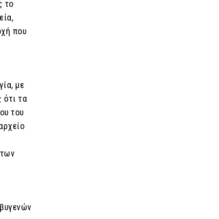
ς το
εία,
οχή που
ία, με
 ότι τα
ου του
ιαρχείο
 των
σβυγενών