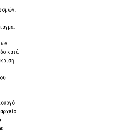
δεσμών.
ταγμα.
κών
οδο κατά
 κρίση
του
πουργό
ιαρχείο
υ
ου