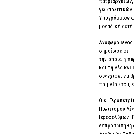
πατριαρχείων,
γεωπολιτικών 
Υπογράμμισε α
μοναδική αυτή 
Αναφερόμενος 
σημείωσε ότι 
την οποία η π
και τη νέα κλ
συνεχίσει να β
ποιμνίου του, 
Ο κ. Γεραπετρί
Πολιτισμού Λί
Ιεροσολύμων. 
εκπροσωπήθηκε
Διεθνούς Ορθό