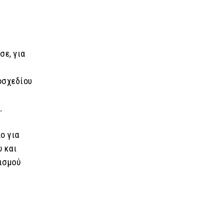
σε, για
οσχεδίου
.
ο για
υ και
νισμού