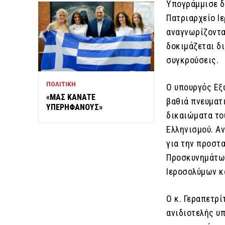
Υπογράμμισε δ
Πατριαρχείο Ι
αναγνωρίζοντα
δοκιμάζεται δ
συγκρούσεις.
ΠΟΛΙΤΙΚΗ
Ο υπουργός Εξ
«ΜΑΣ ΚΑΝΑΤΕ
βαθιά πνευματι
ΥΠΕΡΗΦΑΝΟΥΣ»
δικαιώματα το
Ελληνισμού. Αν
για την προστ
Προσκυνημάτων
Ιεροσολύμων κ
Ο κ. Γεραπετρί
ανιδιοτελής υ