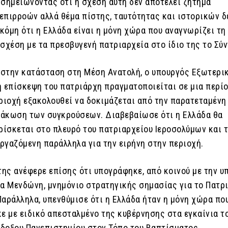
 σημειώνοντας ότι η σχέση αυτή δεν αποτελεί ζήτημα
επιρροών αλλά θέμα πίστης, ταυτότητας και ιστορικών 
κόμη ότι η Ελλάδα είναι η μόνη χώρα που αναγνωρίζει τη
σχέση με τα πρεσβυγενή πατριαρχεία στο ίδιο της το Σύν
στην κατάσταση στη Μέση Ανατολή, ο υπουργός Εξωτερι
η επίσκεψη του πατριάρχη πραγματοποιείται σε μια περί
εριοχή εξακολουθεί να δοκιμάζεται από την παρατεταμένη
ιμάκωση των συγκρούσεων. Διαβεβαίωσε ότι η Ελλάδα θα
ρίσκεται στο πλευρό του πατριαρχείου Ιεροσολύμων και 
εργαζόμενη παράλληλα για την ειρήνη στην περιοχή.
της ανέφερε επίσης ότι υπογράφηκε, από κοινού με την υ
να Μενδώνη, μνημόνιο στρατηγικής σημασίας για το Πατρ
Παράλληλα, υπενθύμισε ότι η Ελλάδα ήταν η μόνη χώρα πο
 με ειδικό απεσταλμένο της κυβέρνησης στα εγκαίνια τ
δοξου Πανεπιστημίου στον Τόπο του Βαπτίσματος.