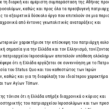
ε τη διαρκή και αμέριστη συμπαράσταση της Αθήνας προ
εροσολύμων, καθώς και προς όλα τα πρεσβυγενή πατριαρχ
ς το εξαιρετικά δύσκολο έργο που επιτελούν σε μια περι
ιαχρονικά από έντονες γεωπολιτικές αναταράξεις και
ωτερικών χαρακτήρισε την επίσκεψη του πατριάρχη ευλογ
κή σημασία για την Ελλάδα και τον Ελληνισμό, τονίζοντας
υ πατριαρχείου Ιεροσολύμων αποτελούν υπόθεση ολόκληρ
έφερε ότι η Ελλάδα εργάζεται σε συνεννόηση με το Πατρ
ασία του Status Quo και του καθεστώτος των Ιερών
, καθώς και για τη διαφύλαξη του ιδιαίτερου χαρακτήρα
αι των Αγίων Τόπων.
της τόνισε ότι η Ελλάδα υπήρξε διαχρονικά ο κύριος και
ποστηρικτής του πατριαρχείου Ιεροσολύμων και των πρε