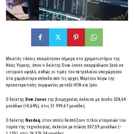
Μεικτές τάσεις επικράτησαν σήμερα στο χρηματιστήριο της
Νέας Υόρκης, όπου ο δείκτης Dow Jones σκαρφάλωσε ξανά σε
ιστορικό υψηλό, καθώς οι τιμές του πετρελαίου υποχώρησαν
στα χαμηλότερα επίπεδα από τις αρχές Μαρτίου λόγω της
προκαταρκτικής συμφωνίας μεταξύ ΗΠΑ και Ιράν.
Ο δείκτης
Dow Jones
της βιομηχανίας έκλεισε με άνοδο 328,64
μονάδων (+0,64%), στις 51.999,67 μονάδες.
Ο δείκτης
Nasdaq
, στον οποίο δεσπόζουν τίτλοι εταιρειών του
τομέα της τεχνολογίας, έκλεισε με πτώση 307,59 μονάδων (–
1,15%), στις 26.376,34 μονάδες.