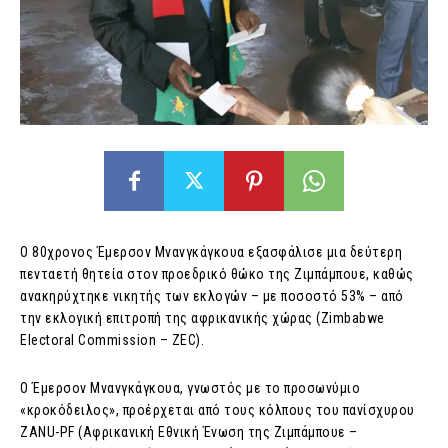
Ο 80χρονος Έμερσον Μνανγκάγκουα εξασφάλισε μια δεύτερη
πενταετή θητεία στον προεδρικό θώκο της Ζιμπάμπουε, καθώς
ανακηρύχτηκε νικητής των εκλογών – με ποσοστό 53% – από
την εκλογική επιτροπή της αφρικανικής χώρας (Zimbabwe
Electoral Commission – ZEC).
Ο Έμερσον Μνανγκάγκουα, γνωστός με το προσωνύμιο
«κροκόδειλος», προέρχεται από τους κόλπους του πανίσχυρου
ZANU-PF (Αφρικανική Εθνική Ένωση της Ζιμπάμπουε –