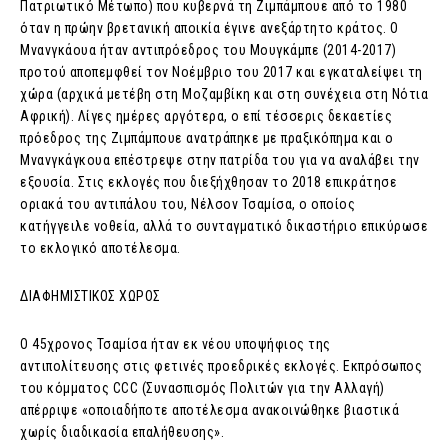
Πατριωτικό Μέτωπο) που κυβερνά τη Ζιμπάμπουε από το 1980
όταν η πρώην βρετανική αποικία έγινε ανεξάρτητο κράτος. Ο
Μνανγκάουα ήταν αντιπρόεδρος του Μουγκάμπε (2014-2017)
προτού αποπεμφθεί τον Νοέμβριο του 2017 και εγκαταλείψει τη
χώρα (αρχικά μετέβη στη Μοζαμβίκη και στη συνέχεια στη Νότια
Αφρική). Λίγες ημέρες αργότερα, ο επί τέσσερις δεκαετίες
πρόεδρος της Ζιμπάμπουε ανατράπηκε με πραξικόπημα και ο
Μνανγκάγκουα επέστρεψε στην πατρίδα του για να αναλάβει την
εξουσία. Στις εκλογές που διεξήχθησαν το 2018 επικράτησε
οριακά του αντιπάλου του, Νέλσον Τσαμίσα, ο οποίος
κατήγγειλε νοθεία, αλλά το συνταγματικό δικαστήριο επικύρωσε
το εκλογικό αποτέλεσμα.
ΔΙΑΦΗΜΙΣΤΙΚΟΣ ΧΩΡΟΣ
Ο 45χρονος Τσαμίσα ήταν εκ νέου υποψήφιος της
αντιπολίτευσης στις φετινές προεδρικές εκλογές. Εκπρόσωπος
του κόμματος CCC (Συνασπισμός Πολιτών για την Αλλαγή)
απέρριψε «οποιαδήποτε αποτέλεσμα ανακοινώθηκε βιαστικά
χωρίς διαδικασία επαλήθευσης».