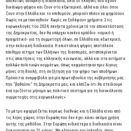
απολύτως αδιάβλητη διαδικασία, όλοι οι Έλληνες που έχουν
δικαίωμα ψήφου και ζουν στο εξωτερικό, αλλά και όλοι όσοι
ζουν στην Ελλάδα και το επιθυμούν, μπορούν πλέον να ψηφίσουν.
Χωρίς να μετακινηθούν. Χωρίς να ξοδέψουν χρήματα. Στις
ευρωεκλογές του 2024, πενήντα χρόνια μετά την αποκατάσταση
της Δημοκρατίας, δεν θα υπάρχει κανένα εμπόδιο -νομικό ή
πραγματικό- για τη συμμετοχή όλων, σε Ελλάδα και εξωτερικό,
στην εκλογική διαδικασία. Η επιστολική ψήφος αποτέλεσε
πάνδημο αίτημα των Ελλήνων της διασποράς, ανταποκρίνεται
στις απαιτήσεις της ελληνικής κοινωνίας, αλλά και στα αιτήματα
πολλών πολιτικών κομμάτων, όπως εκφράστηκαν πριν λίγους
μήνες στη Βουλή, στη συζήτηση για την ψήφο των αποδήμων.
Πρόκειται αναμφίβολα για μία πρωτοβουλία της κυβέρνησής μας
που “βαθαίνει” τη Δημοκρατία μας, και ελπίζω ότι θα στείλουμε
ένα οριζόντιο μήνυμα ως πολιτικό σύστημα για τη διευκόλυνση
συμμετοχής στις ευρωεκλογές».
Το μέτρο εφαρμόζεται ευρέως διεθνώς και η Ελλάδα είναι από
τις λίγες χώρες στην Ευρώπη που δεν έχει κάνει ακόμα χρήση
αυτής της μεθόδου. Στην Ευρώπη ειδικότερα η διαδικασία είναι
δοκιμασμένη σε 21 χώρες. Με εξαίρεση την Ισλανδία, όπου