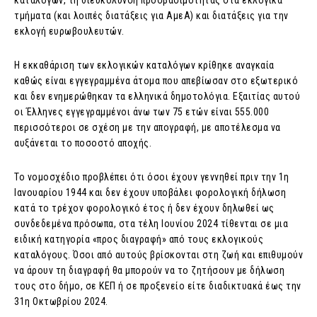
καταλόγων, τη διευκόλυνση προσβασιμότητας στα εκλογικά
τμήματα (και λοιπές διατάξεις για ΑμεΑ) και διατάξεις για την
εκλογή ευρωβουλευτών.
Η εκκαθάριση των εκλογικών καταλόγων κρίθηκε αναγκαία
καθώς είναι εγγεγραμμένα άτομα που απεβίωσαν στο εξωτερικό
και δεν ενημερώθηκαν τα ελληνικά δημοτολόγια. Εξαιτίας αυτού
οι Έλληνες εγγεγραμμένοι άνω των 75 ετών είναι 555.000
περισσότεροι σε σχέση με την απογραφή, με αποτέλεσμα να
αυξάνεται το ποσοστό αποχής.
Το νομοσχέδιο προβλέπει ότι όσοι έχουν γεννηθεί πριν την 1η
Ιανουαρίου 1944 και δεν έχουν υποβάλει φορολογική δήλωση
κατά το τρέχον φορολογικό έτος ή δεν έχουν δηλωθεί ως
συνδεδεμένα πρόσωπα, στα τέλη Ιουνίου 2024 τίθενται σε μια
ειδική κατηγορία «προς διαγραφή» από τους εκλογικούς
καταλόγους. Όσοι από αυτούς βρίσκονται στη ζωή και επιθυμούν
να άρουν τη διαγραφή θα μπορούν να το ζητήσουν με δήλωση
τους στο δήμο, σε ΚΕΠ ή σε προξενείο είτε διαδικτυακά έως την
31η Οκτωβρίου 2024.