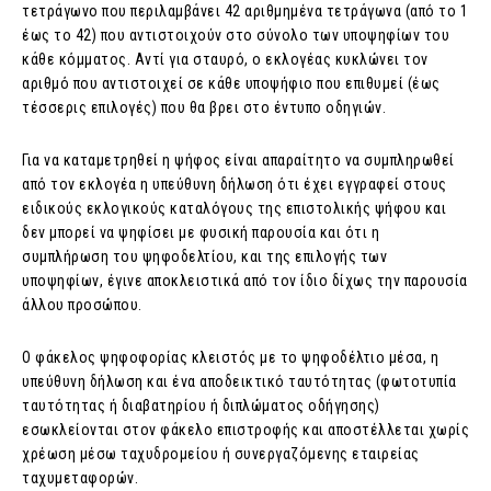
τετράγωνο που περιλαμβάνει 42 αριθμημένα τετράγωνα (από το 1
έως το 42) που αντιστοιχούν στο σύνολο των υποψηφίων του
κάθε κόμματος. Αντί για σταυρό, ο εκλογέας κυκλώνει τον
αριθμό που αντιστοιχεί σε κάθε υποψήφιο που επιθυμεί (έως
τέσσερις επιλογές) που θα βρει στο έντυπο οδηγιών.
Για να καταμετρηθεί η ψήφος είναι απαραίτητο να συμπληρωθεί
από τον εκλογέα η υπεύθυνη δήλωση ότι έχει εγγραφεί στους
ειδικούς εκλογικούς καταλόγους της επιστολικής ψήφου και
δεν μπορεί να ψηφίσει με φυσική παρουσία και ότι η
συμπλήρωση του ψηφοδελτίου, και της επιλογής των
υποψηφίων, έγινε αποκλειστικά από τον ίδιο δίχως την παρουσία
άλλου προσώπου.
Ο φάκελος ψηφοφορίας κλειστός με το ψηφοδέλτιο μέσα, η
υπεύθυνη δήλωση και ένα αποδεικτικό ταυτότητας (φωτοτυπία
ταυτότητας ή διαβατηρίου ή διπλώματος οδήγησης)
εσωκλείονται στον φάκελο επιστροφής και αποστέλλεται χωρίς
χρέωση μέσω ταχυδρομείου ή συνεργαζόμενης εταιρείας
ταχυμεταφορών.