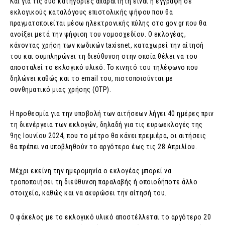
Και για τις δύο κατηγορίες απαραίτητη είναι η εγγραφή σε
εκλογικούς καταλόγους επιστολικής ψήφου που θα
πραγματοποιείται μέσω ηλεκτρονικής πύλης στο gov.gr που θα
ανοίξει μετά την ψήφιση του νομοσχεδίου. Ο εκλογέας,
κάνοντας χρήση των κωδικών taxisnet, καταχωρεί την αίτησή
του και συμπληρώνει τη διεύθυνση στην οποία θέλει να του
αποσταλεί το εκλογικό υλικό. Το κινητό του τηλέφωνο που
δηλώνει καθώς και το email του, πιστοποιούνται με
συνθηματικό μιας χρήσης (OTP).
Η προθεσμία για την υποβολή των αιτήσεων λήγει 40 ημέρες πριν
τη διενέργεια των εκλογών, δηλαδή για τις ευρωεκλογές της
9ης Ιουνίου 2024, που το μέτρο θα κάνει πρεμιέρα, οι αιτήσεις
θα πρέπει να υποβληθούν το αργότερο έως τις 28 Απριλίου.
Μέχρι εκείνη την ημερομηνία ο εκλογέας μπορεί να
τροποποιήσει τη διεύθυνση παραλαβής ή οποιοδήποτε άλλο
στοιχείο, καθώς και να ακυρώσει την αίτησή του.
Ο φάκελος με το εκλογικό υλικό αποστέλλεται το αργότερο 20