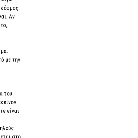
Ο κόσμος
αι. Αν
το,
σμα.
τό με την
α του
εκείνον
ίτε είναι
ψηλούς
χεται στο