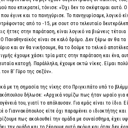
ού που επικρατεί, τόνισε: «Όχι δεν το σκέφτομαι αυτό. 
που έγινε και το πανηγύρισε. Το πανηγυρίσαμε, λογικό είν
στρέφοντας από το -15, με σουτ στο τελευταίο δευτερόλεπ
ις ήττες στην παράταση, είναι λογικό να βιώνεις τέτοια
Ο Παναθηναϊκός είναι σε καλό δρόμο. Δεν ξέρω αν θα τα
ριο και αν θα νικήσουμε, θα το δούμε το τελικό αποτέλε
ιγμής έχουμε χάσει τρία ματς στην παράταση και ένα, αυ
ευταία κατοχή. Παράλληλα, έχουμε οκτώ νίκες. Είμαι πολύ
 τον Β’ Γύρο της σεζόν».
κά με τη σημασία της νίκης στο Πριγκιπάτο υπό το βλέμμ
ακόπουλου δήλωσε: «Αρχικά νομίζω πως ήταν ωραίο για 
ογένειά του, γιατί το απόλαυσαν. Για εμάς είναι το ίδιο. Ε
έ ο Γιαννακόπουλος είτε όχι παραμένει ο ιδιοκτήτης και
ρίζουμε πως ακολουθεί την ομάδα με συναίσθημα, έχει υ
ει την ομάδα και το ξέρουμε αυτό ακόμα και όταν δεν έρ