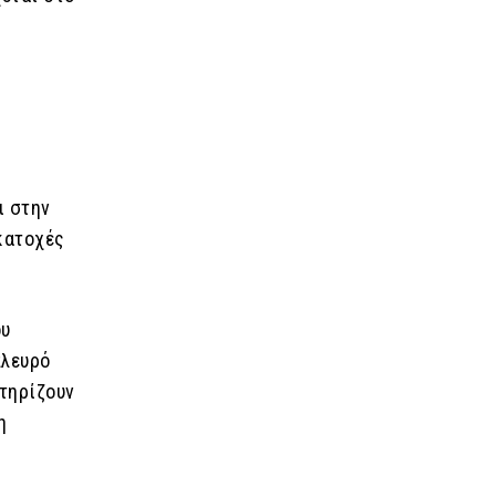
.
ι στην
 κατοχές
ου
πλευρό
στηρίζουν
η