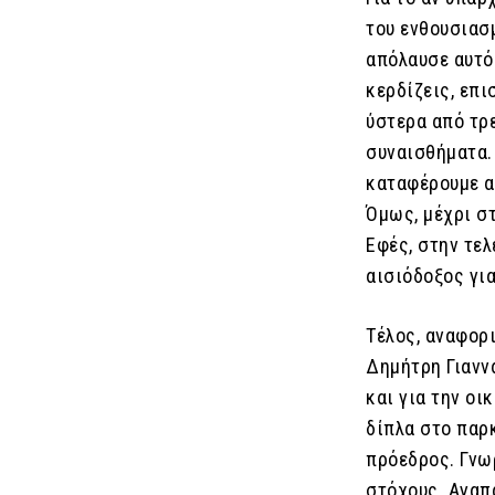
του ενθουσιασμ
απόλαυσε αυτό 
κερδίζεις, επι
ύστερα από τρε
συναισθήματα. 
καταφέρουμε αύ
Όμως, μέχρι στ
Εφές, στην τελ
αισιόδοξος για
Τέλος, αναφορι
Δημήτρη Γιανν
και για την οικ
δίπλα στο παρκ
πρόεδρος. Γνω
στόχους. Αγαπά