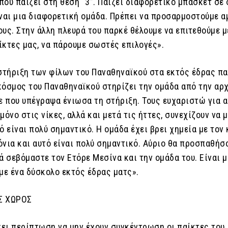
 που παίζει στη θέση “3”. Παίζει διαφορετικό μπάσκετ σε
ίναι μια διαφορετική ομάδα. Πρέπει να προσαρμοστούμε α
υς. Στην άλλη πλευρά του παρκέ θέλουμε να επιτεθούμε μ
ίκτες μας, να πάρουμε σωστές επιλογές».
 στήριξη των φίλων του Παναθηναϊκού στα εκτός έδρας πα
κόσμος του Παναθηναϊκού στηρίζει την ομάδα από την αρ
ε που υπέγραψα ένιωσα τη στήριξη. Τους ευχαριστώ για α
μόνο στις νίκες, αλλά και μετά τις ήττες, συνεχίζουν να 
ό είναι πολύ σημαντικό. Η ομάδα έχει βρει χημεία με τον
όνια και αυτό είναι πολύ σημαντικό. Αύριο θα προσπαθήσ
ά σεβόμαστε τον Ετόρε Μεσίνα και την ομάδα του. Είναι μ
με ένα δύσκολο εκτός έδρας ματς».
Σ ΧΩΡΟΣ
χει περίπτωση να μην έχουν συγκέντρωση οι παίκτες του