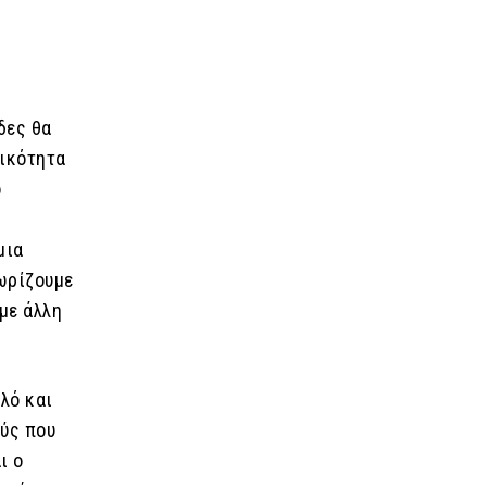
δες θα
τικότητα
ο
μια
νωρίζουμε
με άλλη
πλό και
ούς που
ι ο