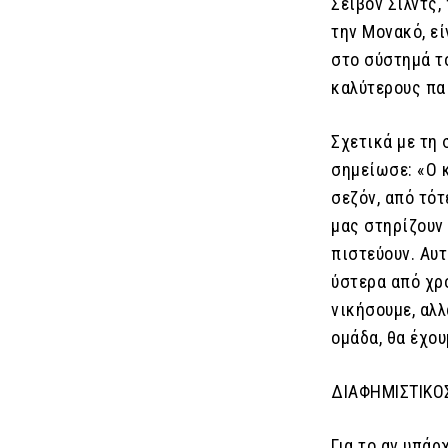
Σέιβον Σιλντς,
την Μονακό, ε
στο σύστημά το
καλύτερους πα
Σχετικά με τη
σημείωσε: «Ο 
σεζόν, από τότ
μας στηρίζουν 
πιστεύουν. Αυτ
ύστερα από χρ
νικήσουμε, αλλ
ομάδα, θα έχου
ΔΙΑΦΗΜΙΣΤΙΚΟ
Για το αν υπάρ