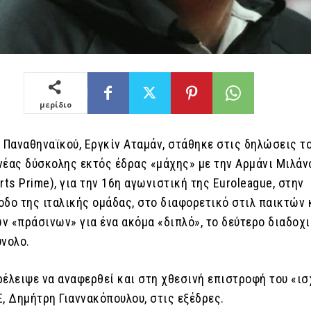
μερίδιο
υ Παναθηναϊκού, Εργκίν Αταμάν, στάθηκε στις δηλώσεις τ
νέας δύσκολης εκτός έδρας «μάχης» με την Αρμάνι Μιλάνο
rts Prime), για την 16η αγωνιστική της Euroleague, στην
οδο της ιταλικής ομάδας, στο διαφορετικό στιλ παικτών 
ν «πράσινων» για ένα ακόμα «διπλό», το δεύτερο διαδοχι
ύνολο.
ρέλειψε να αναφερθεί και στη χθεσινή επιστροφή του «ι
, Δημήτρη Γιαννακόπουλου, στις εξέδρες.