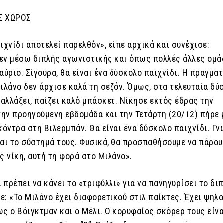
Σ ΧΩΡΟΣ
ιχνίδι αποτελεί παρελθόν», είπε αρχικά και συνέχισε:
εν μέσω διπλής αγωνιστικής και όπως πολλές άλλες ομά
αύριο. Σίγουρα, θα είναι ένα δύσκολο παιχνίδι. Η πραγμα
ιλάνο δεν άρχισε καλά τη σεζόν. Όμως, στα τελευταία δύ
 αλλάξει, παίζει καλό μπάσκετ. Νίκησε εκτός έδρας την
ην προηγούμενη εβδομάδα και την Τετάρτη (20/12) πήρε 
κόντρα στη Βιλερμπάν. Θα είναι ένα δύσκολο παιχνίδι. Γ
και το σύστημά τους. Φυσικά, θα προσπαθήσουμε να πάρου
ς νίκη, αυτή τη φορά στο Μιλάνο».
α πρέπει να κάνει το «τριφύλλι» για να πανηγυρίσει το δι
πε: «Το Μιλάνο έχει διαφορετικού στιλ παίκτες. Έχει ψηλ
ς ο Βόιγκτμαν και ο Μέλι. Ο κορυφαίος σκόρερ τους είνα