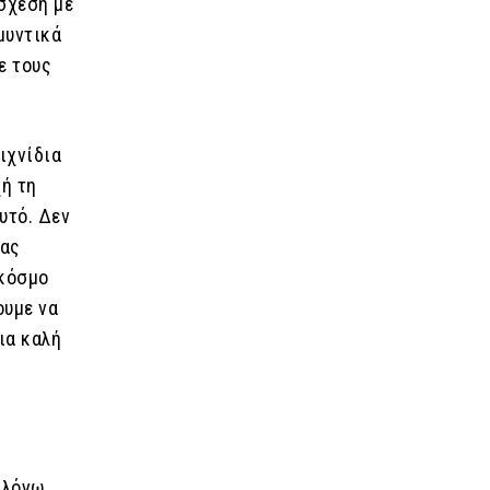
 σχέση με
μυντικά
ε τους
ιχνίδια
χή τη
υτό. Δεν
μας
 κόσμο
ουμε να
ια καλή
, λόγω