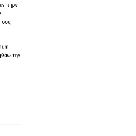
δεν πήρε
ν
 σου,
anum
οηθάω την
α