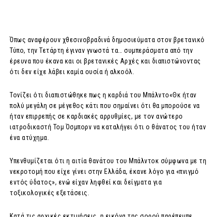
Όπως αναφέρουν χθεσινοβραδινά δημοσιεύματα στον βρετανικό
Τύπο, την Τετάρτη έγιναν γνωστά τα… συμπεράσματα από την
έρευνα που έκανα και οι βρετανικές Αρχές και διαπιστώνοντας
ότι δεν είχε λάβει καμία ουσία ή αλκοόλ.
Τονίζει ότι διαπιστώθηκε πως η καρδιά του Μπάλντο«Θκ ήταν
πολύ μεγάλη σε μέγεθος κάτι που σημαίνει ότι θα μπορούσε να
ήταν επιρρεπής σε καρδιακές αρρυθμίες, με τον ανώτερο
ιατροδικαστή Τομ Όσμπορν να καταλήγει ότι ο θάνατος του ήταν
ένα ατύχημα.
Υπενθυμίζεται ότι η αιτία θανάτου του Μπάλντοκ σύμφωνα με τη
νεκροτομή που είχε γίνει στην Ελλάδα, έκανε λόγο για «πνιγμό
εντός ύδατος», ενώ είχαν ληφθεί και δείγματα για
τοξικολογικές εξετάσεις.
Κατά τις αρχικές εκτιμήσεις, η εικόνα της σορού παρέπεμπε