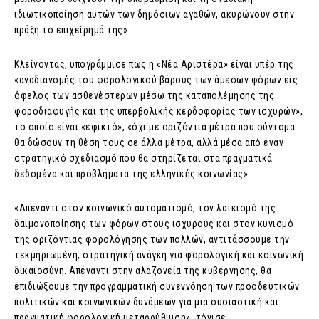
ιδιωτικοποίηση αυτών των δημόσιων αγαθών, ακυρώνουν στην
πράξη το επιχείρημά της».
Κλείνοντας, υπογράμμισε πως η «Νέα Αριστέρα» είναι υπέρ της
«αναδιανομής του φορολογικού βάρους των άμεσων φόρων εις
όφελος των ασθενέστερων μέσω της καταπολέμησης της
φοροδιαφυγής και της υπερβολικής κερδοφορίας των ισχυρών»,
το οποίο είναι «εφικτό», «όχι με οριζόντια μέτρα που σύντομα
θα δώσουν τη θέση τους σε άλλα μέτρα, αλλά μέσα από έναν
στρατηγικό σχεδιασμό που θα στηρίζεται στα πραγματικά
δεδομένα και προβλήματα της ελληνικής κοινωνίας».
«Απέναντι στον κοινωνικό αυτοματισμό, τον λαϊκισμό της
δαιμονοποίησης των φόρων στους ισχυρούς και στον κυνισμό
της οριζόντιας φορολόγησης των πολλών, αντιτάσσουμε την
τεκμηριωμένη, στρατηγική ανάγκη για φορολογική και κοινωνική
δικαιοσύνη. Απέναντι στην αλαζονεία της κυβέρνησης, θα
επιδιώξουμε την προγραμματική συνεννόηση των προοδευτικών
πολιτικών και κοινωνικών δυνάμεων για μια ουσιαστική και
πραγματική φορολογική μεταρρύθμιση», τόνισε.