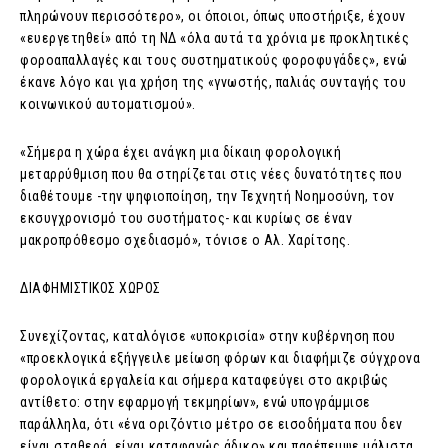
πληρώνουν περισσότερο», οι όποιοι, όπως υποστήριξε, έχουν
«ευεργετηθεί» από τη ΝΔ «όλα αυτά τα χρόνια με προκλητικές
φοροαπαλλαγές και τους συστηματικούς φοροφυγάδες», ενώ
έκανε λόγο και για χρήση της «γνωστής, παλιάς συνταγής του
κοινωνικού αυτοματισμού».
«Σήμερα η χώρα έχει ανάγκη μια δίκαιη φορολογική
μεταρρύθμιση που θα στηρίζεται στις νέες δυνατότητες που
διαθέτουμε -την ψηφιοποίηση, την Τεχνητή Νοημοσύνη, τον
εκσυγχρονισμό του συστήματος- και κυρίως σε έναν
μακροπρόθεσμο σχεδιασμό», τόνισε ο Αλ. Χαρίτσης.
ΔΙΑΦΗΜΙΣΤΙΚΟΣ ΧΩΡΟΣ
Συνεχίζοντας, καταλόγισε «υποκρισία» στην κυβέρνηση που
«προεκλογικά εξήγγειλε μείωση φόρων και διαφήμιζε σύγχρονα
φορολογικά εργαλεία και σήμερα καταφεύγει στο ακριβώς
αντίθετο: στην εφαρμογή τεκμηρίων», ενώ υπογράμμισε
παράλληλα, ότι «ένα οριζόντιο μέτρο σε εισοδήματα που δεν
είναι σταθερά, είναι καταφανώς άδικο» και παρέπεμψε μάλιστα