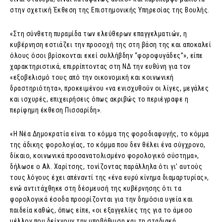
στην σχετική Έκθεση της Επιστημονικής Υπηρεσίας της Βουλής.
«Στη σύνθετη πυραμίδα των ελεύθερων επαγγελματιών, η
κυβέρνηση εστιάζει την προσοχή της στη βάση της και αποκαλεί
όλους όσοι βρίσκονται εκεί συλλήβδην “φοροφυγάδες”», είπε
χαρακτηριστικά, επιρρίπτοντας στη ΝΔ την ευθύνη για τον
«εξοβελισμό τους από την οικονομική και κοινωνική
δραστηριότητα», προκειμένου «να ενισχυθούν οι λίγες, μεγάλες
και ισχυρές, επιχειρήσεις όπως ακριβώς το περιέγραφε η
περίφημη έκθεση Πισσαρίδη».
«Η Νέα Δημοκρατία είναι το κόμμα της φοροδιαφυγής, το κόμμα
της άδικης φορολογίας, το κόμμα που δεν θέλει ένα σύγχρονο,
δίκαιο, κοινωνικά προσανατολισμένο φορολογικό σύστημα»,
δήλωσε ο Αλ. Χαρίτσης, τονίζοντας παράλληλα ότι γι’ αυτούς
τους λόγους έχει απέναντί της «ένα ευρύ κίνημα διαμαρτυρίας»,
ενώ αντιτάχθηκε στη δέσμευσή της κυβέρνησης ότι τα
φορολογικά έσοδα προορίζονται για την δημόσια υγεία και
παιδεία καθώς, όπως είπε, «οι εξαγγελίες της για το άμεσο
μέλλον που δείχνουν την υποβάθμιση και τη σταδιακή